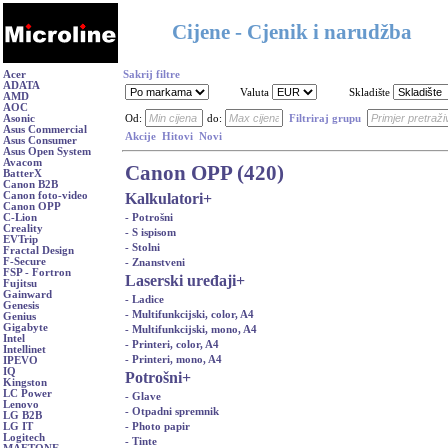
Cijene - Cjenik i narudžba
Acer
Sakrij filtre
ADATA
Valuta
Skladište
AMD
AOC
Asonic
Od:
do:
Filtriraj grupu
Asus Commercial
Akcije
Hitovi
Novi
Asus Consumer
Asus Open System
Avacom
Canon OPP (420)
BatterX
Canon B2B
Kalkulatori
+
Canon foto-video
Canon OPP
- Potrošni
C-Lion
Creality
- S ispisom
EVTrip
- Stolni
Fractal Design
F-Secure
- Znanstveni
FSP - Fortron
Laserski uređaji
+
Fujitsu
Gainward
- Ladice
Genesis
- Multifunkcijski, color, A4
Genius
Gigabyte
- Multifunkcijski, mono, A4
Intel
- Printeri, color, A4
Intellinet
- Printeri, mono, A4
IPEVO
IQ
Potrošni
+
Kingston
LC Power
- Glave
Lenovo
- Otpadni spremnik
LG B2B
- Photo papir
LG IT
Logitech
- Tinte