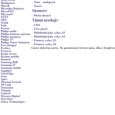
MAETONE
- Tinte - multipack
Manhattan
Maxell
- Toneri
Microline Robotics
Skeneri
+
MicroPOS
Microsoft
- Plošni skeneri
NZXT
Tintni uređaji
+
OKI
Orink
- CISS
Palit
Patriot
- Foto pisači
Philips audio
- Multifunkcijski, color, A3
Philips dodatna oprema
- Multifunkcijski, color, A4
Philips monitori
Philips TV
- Printeri, color, A3
Philips Water Solutions
- Printeri, color, A4
Port Designs
Cijene uključuju porez. Ne garantiramo točnost opisa, slika i drugih p
Profixx
Projecto
Razne stvari
Realme mobile
Renusol
Samsung B2B
Samsung IT
Samsung mobile
Sapphire
SolarEdge
Sony
Spire
Thermal Grizzly
TP-Link
Trinasolar
Ubiquiti
Unitech
Western Digital
WireTech
Zebra Technologies