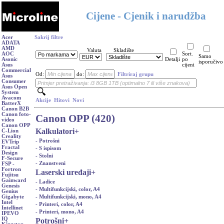
Cijene - Cjenik i narudžba
Acer
Sakrij filtre
ADATA
AMD
Valuta
Skladište
AOC
Sort.
Samo
Asonic
Detalji
po
isporučivo
Asus
cijeni
Commercial
Od:
do:
Filtriraj grupu
Asus
Consumer
Asus Open
System
Avacom
Akcije
Hitovi
Novi
BatterX
Canon B2B
Canon foto-
Canon OPP (420)
video
Canon OPP
Kalkulatori
+
C-Lion
Creality
- Potrošni
EVTrip
Fractal
- S ispisom
Design
- Stolni
F-Secure
- Znanstveni
FSP -
Fortron
Laserski uređaji
+
Fujitsu
Gainward
- Ladice
Genesis
- Multifunkcijski, color, A4
Genius
- Multifunkcijski, mono, A4
Gigabyte
Intel
- Printeri, color, A4
Intellinet
- Printeri, mono, A4
IPEVO
IQ
Potrošni
+