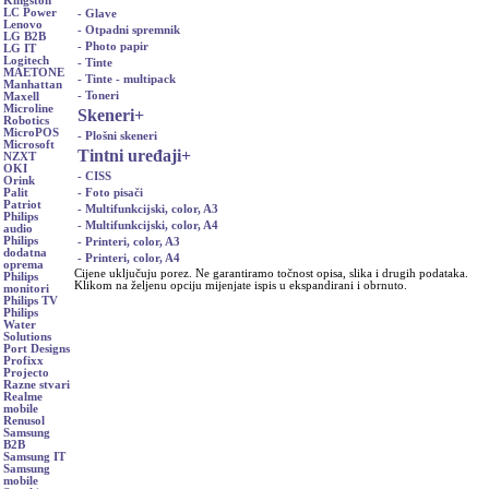
Kingston
LC Power
- Glave
Lenovo
- Otpadni spremnik
LG B2B
- Photo papir
LG IT
Logitech
- Tinte
MAETONE
- Tinte - multipack
Manhattan
- Toneri
Maxell
Microline
Skeneri
+
Robotics
MicroPOS
- Plošni skeneri
Microsoft
Tintni uređaji
+
NZXT
OKI
- CISS
Orink
- Foto pisači
Palit
Patriot
- Multifunkcijski, color, A3
Philips
- Multifunkcijski, color, A4
audio
Philips
- Printeri, color, A3
dodatna
- Printeri, color, A4
oprema
Cijene uključuju porez. Ne garantiramo točnost opisa, slika i drugih podataka.
Philips
Klikom na željenu opciju mijenjate ispis u ekspandirani i obrnuto.
monitori
Philips TV
Philips
Water
Solutions
Port Designs
Profixx
Projecto
Razne stvari
Realme
mobile
Renusol
Samsung
B2B
Samsung IT
Samsung
mobile