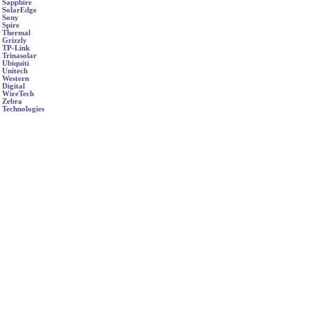
Sapphire
SolarEdge
Sony
Spire
Thermal
Grizzly
TP-Link
Trinasolar
Ubiquiti
Unitech
Western
Digital
WireTech
Zebra
Technologies