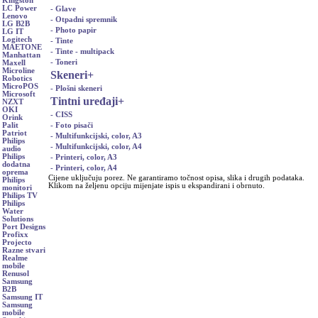
Kingston
LC Power
- Glave
Lenovo
- Otpadni spremnik
LG B2B
- Photo papir
LG IT
Logitech
- Tinte
MAETONE
- Tinte - multipack
Manhattan
- Toneri
Maxell
Microline
Skeneri
+
Robotics
MicroPOS
- Plošni skeneri
Microsoft
Tintni uređaji
+
NZXT
OKI
- CISS
Orink
- Foto pisači
Palit
Patriot
- Multifunkcijski, color, A3
Philips
- Multifunkcijski, color, A4
audio
Philips
- Printeri, color, A3
dodatna
- Printeri, color, A4
oprema
Cijene uključuju porez. Ne garantiramo točnost opisa, slika i drugih podataka.
Philips
Klikom na željenu opciju mijenjate ispis u ekspandirani i obrnuto.
monitori
Philips TV
Philips
Water
Solutions
Port Designs
Profixx
Projecto
Razne stvari
Realme
mobile
Renusol
Samsung
B2B
Samsung IT
Samsung
mobile