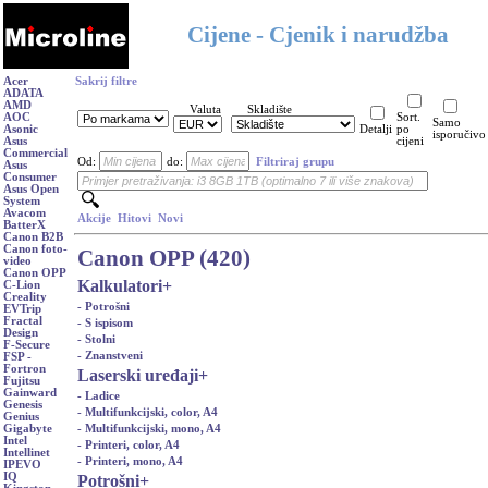
Cijene - Cjenik i narudžba
Acer
Sakrij filtre
ADATA
AMD
Valuta
Skladište
AOC
Sort.
Samo
Asonic
Detalji
po
isporučivo
Asus
cijeni
Commercial
Od:
do:
Filtriraj grupu
Asus
Consumer
Asus Open
System
Avacom
Akcije
Hitovi
Novi
BatterX
Canon B2B
Canon foto-
Canon OPP (420)
video
Canon OPP
Kalkulatori
+
C-Lion
Creality
- Potrošni
EVTrip
Fractal
- S ispisom
Design
- Stolni
F-Secure
- Znanstveni
FSP -
Fortron
Laserski uređaji
+
Fujitsu
Gainward
- Ladice
Genesis
- Multifunkcijski, color, A4
Genius
- Multifunkcijski, mono, A4
Gigabyte
Intel
- Printeri, color, A4
Intellinet
- Printeri, mono, A4
IPEVO
IQ
Potrošni
+