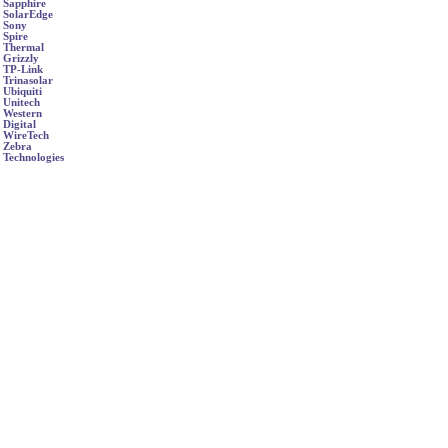
Sapphire
SolarEdge
Sony
Spire
Thermal
Grizzly
TP-Link
Trinasolar
Ubiquiti
Unitech
Western
Digital
WireTech
Zebra
Technologies