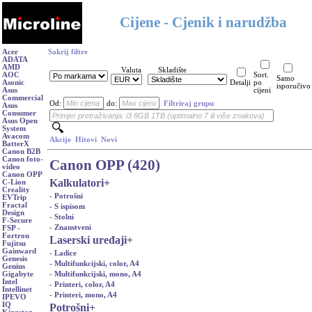
Cijene - Cjenik i narudžba
Acer
Sakrij filtre
ADATA
AMD
Valuta
Skladište
AOC
Sort.
Samo
Asonic
Detalji
po
isporučivo
Asus
cijeni
Commercial
Od:
do:
Filtriraj grupu
Asus
Consumer
Asus Open
System
Avacom
Akcije
Hitovi
Novi
BatterX
Canon B2B
Canon foto-
Canon OPP (420)
video
Canon OPP
Kalkulatori
+
C-Lion
Creality
- Potrošni
EVTrip
Fractal
- S ispisom
Design
- Stolni
F-Secure
- Znanstveni
FSP -
Fortron
Laserski uređaji
+
Fujitsu
Gainward
- Ladice
Genesis
- Multifunkcijski, color, A4
Genius
- Multifunkcijski, mono, A4
Gigabyte
Intel
- Printeri, color, A4
Intellinet
- Printeri, mono, A4
IPEVO
IQ
Potrošni
+