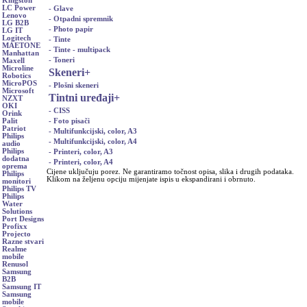
Kingston
LC Power
- Glave
Lenovo
- Otpadni spremnik
LG B2B
- Photo papir
LG IT
Logitech
- Tinte
MAETONE
- Tinte - multipack
Manhattan
- Toneri
Maxell
Microline
Skeneri
+
Robotics
MicroPOS
- Plošni skeneri
Microsoft
Tintni uređaji
+
NZXT
OKI
- CISS
Orink
- Foto pisači
Palit
Patriot
- Multifunkcijski, color, A3
Philips
- Multifunkcijski, color, A4
audio
Philips
- Printeri, color, A3
dodatna
- Printeri, color, A4
oprema
Cijene uključuju porez. Ne garantiramo točnost opisa, slika i drugih podataka.
Philips
Klikom na željenu opciju mijenjate ispis u ekspandirani i obrnuto.
monitori
Philips TV
Philips
Water
Solutions
Port Designs
Profixx
Projecto
Razne stvari
Realme
mobile
Renusol
Samsung
B2B
Samsung IT
Samsung
mobile