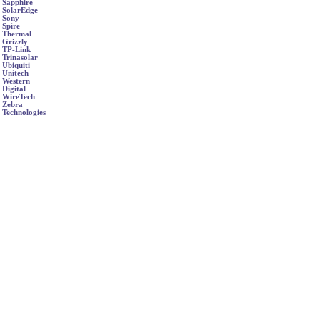
Sapphire
SolarEdge
Sony
Spire
Thermal
Grizzly
TP-Link
Trinasolar
Ubiquiti
Unitech
Western
Digital
WireTech
Zebra
Technologies