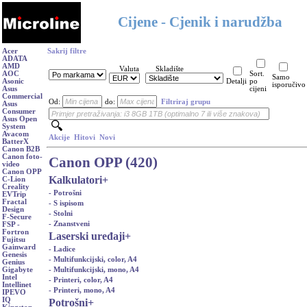
Cijene - Cjenik i narudžba
Acer
Sakrij filtre
ADATA
AMD
Valuta
Skladište
AOC
Sort.
Samo
Asonic
Detalji
po
isporučivo
Asus
cijeni
Commercial
Od:
do:
Filtriraj grupu
Asus
Consumer
Asus Open
System
Avacom
Akcije
Hitovi
Novi
BatterX
Canon B2B
Canon foto-
Canon OPP (420)
video
Canon OPP
Kalkulatori
+
C-Lion
Creality
- Potrošni
EVTrip
Fractal
- S ispisom
Design
- Stolni
F-Secure
- Znanstveni
FSP -
Fortron
Laserski uređaji
+
Fujitsu
Gainward
- Ladice
Genesis
- Multifunkcijski, color, A4
Genius
- Multifunkcijski, mono, A4
Gigabyte
Intel
- Printeri, color, A4
Intellinet
- Printeri, mono, A4
IPEVO
IQ
Potrošni
+