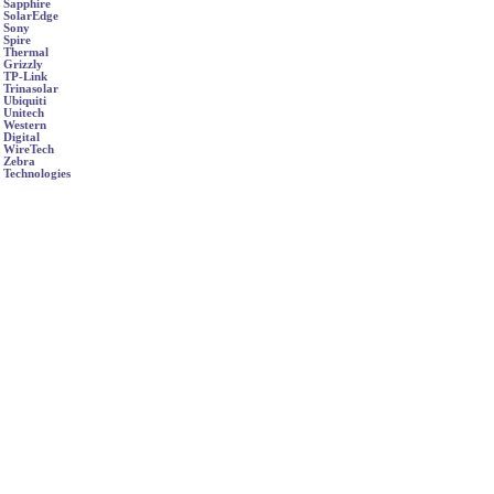
Sapphire
SolarEdge
Sony
Spire
Thermal
Grizzly
TP-Link
Trinasolar
Ubiquiti
Unitech
Western
Digital
WireTech
Zebra
Technologies