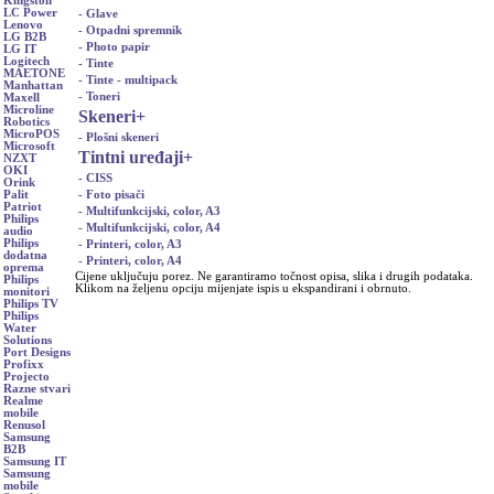
Kingston
LC Power
- Glave
Lenovo
- Otpadni spremnik
LG B2B
- Photo papir
LG IT
Logitech
- Tinte
MAETONE
- Tinte - multipack
Manhattan
- Toneri
Maxell
Microline
Skeneri
+
Robotics
MicroPOS
- Plošni skeneri
Microsoft
Tintni uređaji
+
NZXT
OKI
- CISS
Orink
- Foto pisači
Palit
Patriot
- Multifunkcijski, color, A3
Philips
- Multifunkcijski, color, A4
audio
Philips
- Printeri, color, A3
dodatna
- Printeri, color, A4
oprema
Cijene uključuju porez. Ne garantiramo točnost opisa, slika i drugih podataka.
Philips
Klikom na željenu opciju mijenjate ispis u ekspandirani i obrnuto.
monitori
Philips TV
Philips
Water
Solutions
Port Designs
Profixx
Projecto
Razne stvari
Realme
mobile
Renusol
Samsung
B2B
Samsung IT
Samsung
mobile