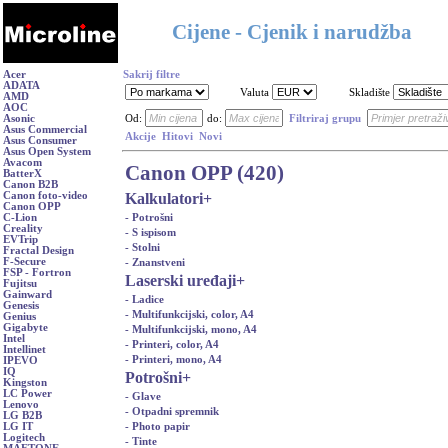
Cijene - Cjenik i narudžba
Acer
Sakrij filtre
ADATA
Valuta
Skladište
AMD
AOC
Asonic
Od:
do:
Filtriraj grupu
Asus Commercial
Akcije
Hitovi
Novi
Asus Consumer
Asus Open System
Avacom
Canon OPP (420)
BatterX
Canon B2B
Kalkulatori
+
Canon foto-video
Canon OPP
- Potrošni
C-Lion
Creality
- S ispisom
EVTrip
- Stolni
Fractal Design
F-Secure
- Znanstveni
FSP - Fortron
Laserski uređaji
+
Fujitsu
Gainward
- Ladice
Genesis
- Multifunkcijski, color, A4
Genius
Gigabyte
- Multifunkcijski, mono, A4
Intel
- Printeri, color, A4
Intellinet
- Printeri, mono, A4
IPEVO
IQ
Potrošni
+
Kingston
LC Power
- Glave
Lenovo
- Otpadni spremnik
LG B2B
- Photo papir
LG IT
Logitech
- Tinte