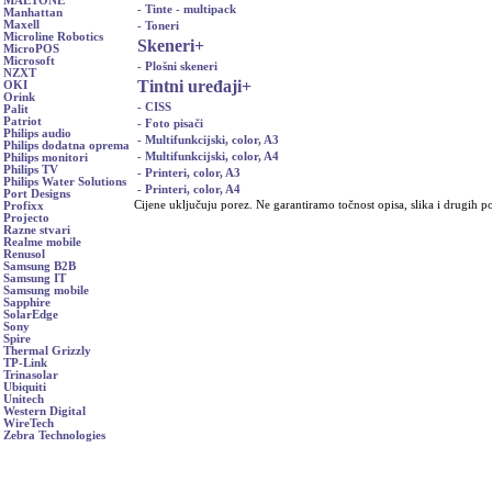
MAETONE
- Tinte - multipack
Manhattan
Maxell
- Toneri
Microline Robotics
Skeneri
+
MicroPOS
Microsoft
- Plošni skeneri
NZXT
Tintni uređaji
+
OKI
Orink
- CISS
Palit
Patriot
- Foto pisači
Philips audio
- Multifunkcijski, color, A3
Philips dodatna oprema
- Multifunkcijski, color, A4
Philips monitori
Philips TV
- Printeri, color, A3
Philips Water Solutions
- Printeri, color, A4
Port Designs
Cijene uključuju porez. Ne garantiramo točnost opisa, slika i drugih p
Profixx
Projecto
Razne stvari
Realme mobile
Renusol
Samsung B2B
Samsung IT
Samsung mobile
Sapphire
SolarEdge
Sony
Spire
Thermal Grizzly
TP-Link
Trinasolar
Ubiquiti
Unitech
Western Digital
WireTech
Zebra Technologies