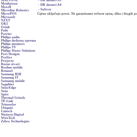
- DR skeneri A3
MAETONE
Manhattan
- DR skeneri A4
Maxell
- Softver
Microline Robotics
Cijene uključuju porez. Ne garantiramo točnost opisa, slika i drugih p
MicroPOS
Microsoft
NZXT
OKI
Orink
Palit
Patriot
Philips audio
Philips dodatna oprema
Philips monitori
Philips TV
Philips Water Solutions
Port Designs
Profixx
Projecto
Razne stvari
Realme mobile
Renusol
Samsung B2B
Samsung IT
Samsung mobile
Sapphire
SolarEdge
Sony
Spire
Thermal Grizzly
TP-Link
Trinasolar
Ubiquiti
Unitech
Western Digital
WireTech
Zebra Technologies