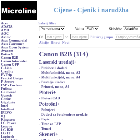
Cijene - Cjenik i narudžba
Acer
Sakrij filtre
ADATA
Valuta
Skladište
AMD
AOC
Asonic
Od:
do:
Filtriraj grupu
Asus Commercial
Akcije
Hitovi
Novi
Asus Consumer
Asus Open System
Avacom
Canon B2B (314)
BatterX
Canon B2B
Laserski uređaji
+
Canon foto-video
Canon OPP
- Finisheri i dodaci
C-Lion
Creality
- Multifunkcijski, mono, A3
EVTrip
- Multifunkcijski, mono, A4
Fractal Design
F-Secure
- Postolja i ladice
FSP - Fortron
- Printeri, mono, A4
Fujitsu
Ploteri
+
Gainward
Genesis
- Ploteri CAD
Genius
Gigabyte
Potrošni
+
Intel
Intellinet
- Bubnjevi
IPEVO
- Dodaci za fotokopirne uređaje
IQ
- Papir
Kingston
LC Power
- Tinte za LFP
Lenovo
- Toneri
LG B2B
Skeneri
+
LG IT
Logitech