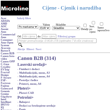
Cijene - Cjenik i narudžba
Acer
Sakrij filtre
ADATA
AMD
Valuta
Skladište
AOC
Sort.
Samo
Asonic
Detalji
po
isporučivo
Asus
cijeni
Commercial
Od:
do:
Filtriraj grupu
Asus
Consumer
Asus Open
System
Avacom
Akcije
Hitovi
Novi
BatterX
Canon B2B
Canon foto-
Canon B2B (314)
video
Canon OPP
Laserski uređaji
+
C-Lion
Creality
- Finisheri i dodaci
EVTrip
Fractal
- Multifunkcijski, mono, A3
Design
- Multifunkcijski, mono, A4
F-Secure
- Postolja i ladice
FSP -
Fortron
- Printeri, mono, A4
Fujitsu
Ploteri
+
Gainward
Genesis
- Ploteri CAD
Genius
Potrošni
+
Gigabyte
Intel
- Bubnjevi
Intellinet
IPEVO
- Dodaci za fotokopirne uređaje
IQ
- Papir