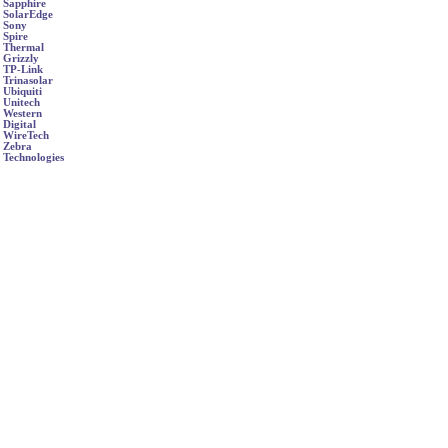
Sapphire
SolarEdge
Sony
Spire
Thermal
Grizzly
TP-Link
Trinasolar
Ubiquiti
Unitech
Western
Digital
WireTech
Zebra
Technologies