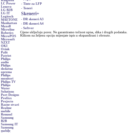
Kingston
LC Power
- Tinte za LFP
Lenovo
- Toneri
LG B2B
Skeneri
+
LG IT
Logitech
- DR skeneri A3
MAETONE
Manhattan
- DR skeneri A4
Maxell
- Softver
Microline
Cijene uključuju porez. Ne garantiramo točnost opisa, slika i drugih podataka.
Robotics
Klikom na željenu opciju mijenjate ispis u ekspandirani i obrnuto.
MicroPOS
Microsoft
NZXT
OKI
Orink
Palit
Patriot
Philips
audio
Philips
dodatna
oprema
Philips
monitori
Philips TV
Philips
Water
Solutions
Port Designs
Profixx
Projecto
Razne stvari
Realme
mobile
Renusol
Samsung
B2B
Samsung IT
Samsung
mobile