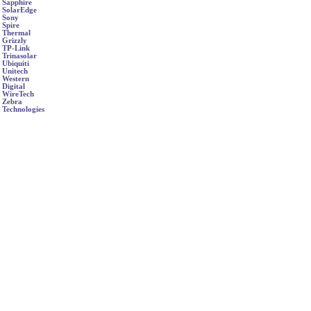
Sapphire
SolarEdge
Sony
Spire
Thermal
Grizzly
TP-Link
Trinasolar
Ubiquiti
Unitech
Western
Digital
WireTech
Zebra
Technologies