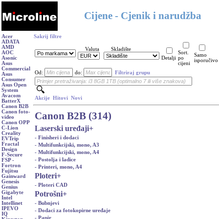
Cijene - Cjenik i narudžba
Acer
Sakrij filtre
ADATA
AMD
Valuta
Skladište
AOC
Sort.
Samo
Asonic
Detalji
po
isporučivo
Asus
cijeni
Commercial
Od:
do:
Filtriraj grupu
Asus
Consumer
Asus Open
System
Avacom
Akcije
Hitovi
Novi
BatterX
Canon B2B
Canon foto-
Canon B2B (314)
video
Canon OPP
Laserski uređaji
+
C-Lion
Creality
- Finisheri i dodaci
EVTrip
Fractal
- Multifunkcijski, mono, A3
Design
- Multifunkcijski, mono, A4
F-Secure
- Postolja i ladice
FSP -
Fortron
- Printeri, mono, A4
Fujitsu
Ploteri
+
Gainward
Genesis
- Ploteri CAD
Genius
Potrošni
+
Gigabyte
Intel
- Bubnjevi
Intellinet
IPEVO
- Dodaci za fotokopirne uređaje
IQ
- Papir