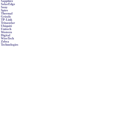
Sapphire
SolarEdge
Sony
Spire
Thermal
Grizzly
TP-Link
Trinasolar
Ubiquiti
Unitech
Western
Digital
WireTech
Zebra
Technologies