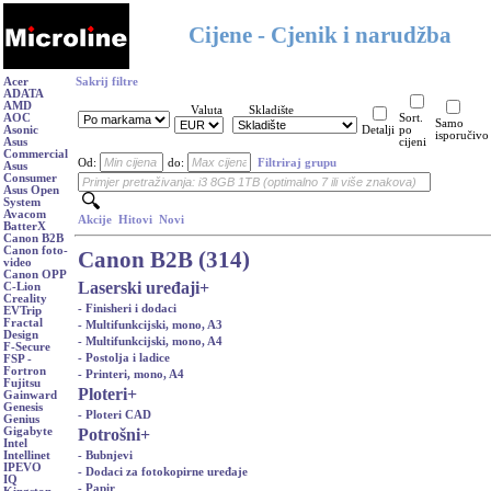
Cijene - Cjenik i narudžba
Acer
Sakrij filtre
ADATA
AMD
Valuta
Skladište
AOC
Sort.
Samo
Asonic
Detalji
po
isporučivo
Asus
cijeni
Commercial
Od:
do:
Filtriraj grupu
Asus
Consumer
Asus Open
System
Avacom
Akcije
Hitovi
Novi
BatterX
Canon B2B
Canon foto-
Canon B2B (314)
video
Canon OPP
Laserski uređaji
+
C-Lion
Creality
- Finisheri i dodaci
EVTrip
Fractal
- Multifunkcijski, mono, A3
Design
- Multifunkcijski, mono, A4
F-Secure
- Postolja i ladice
FSP -
Fortron
- Printeri, mono, A4
Fujitsu
Ploteri
+
Gainward
Genesis
- Ploteri CAD
Genius
Potrošni
+
Gigabyte
Intel
- Bubnjevi
Intellinet
IPEVO
- Dodaci za fotokopirne uređaje
IQ
- Papir