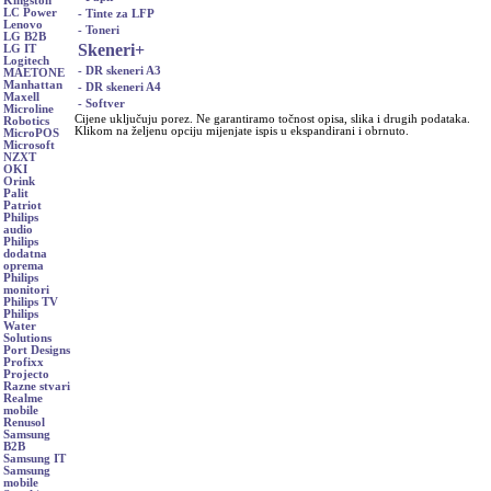
Kingston
LC Power
- Tinte za LFP
Lenovo
- Toneri
LG B2B
Skeneri
+
LG IT
Logitech
- DR skeneri A3
MAETONE
Manhattan
- DR skeneri A4
Maxell
- Softver
Microline
Cijene uključuju porez. Ne garantiramo točnost opisa, slika i drugih podataka.
Robotics
Klikom na željenu opciju mijenjate ispis u ekspandirani i obrnuto.
MicroPOS
Microsoft
NZXT
OKI
Orink
Palit
Patriot
Philips
audio
Philips
dodatna
oprema
Philips
monitori
Philips TV
Philips
Water
Solutions
Port Designs
Profixx
Projecto
Razne stvari
Realme
mobile
Renusol
Samsung
B2B
Samsung IT
Samsung
mobile