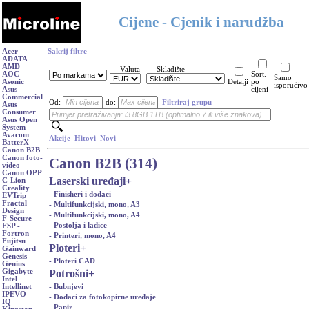
Cijene - Cjenik i narudžba
Acer
Sakrij filtre
ADATA
AMD
Valuta
Skladište
AOC
Sort.
Samo
Asonic
Detalji
po
isporučivo
Asus
cijeni
Commercial
Od:
do:
Filtriraj grupu
Asus
Consumer
Asus Open
System
Avacom
Akcije
Hitovi
Novi
BatterX
Canon B2B
Canon foto-
Canon B2B (314)
video
Canon OPP
Laserski uređaji
+
C-Lion
Creality
- Finisheri i dodaci
EVTrip
Fractal
- Multifunkcijski, mono, A3
Design
- Multifunkcijski, mono, A4
F-Secure
- Postolja i ladice
FSP -
Fortron
- Printeri, mono, A4
Fujitsu
Ploteri
+
Gainward
Genesis
- Ploteri CAD
Genius
Potrošni
+
Gigabyte
Intel
- Bubnjevi
Intellinet
IPEVO
- Dodaci za fotokopirne uređaje
IQ
- Papir