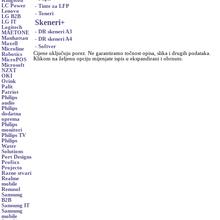
Kingston
LC Power
- Tinte za LFP
Lenovo
- Toneri
LG B2B
Skeneri
+
LG IT
Logitech
- DR skeneri A3
MAETONE
Manhattan
- DR skeneri A4
Maxell
- Softver
Microline
Cijene uključuju porez. Ne garantiramo točnost opisa, slika i drugih podataka.
Robotics
Klikom na željenu opciju mijenjate ispis u ekspandirani i obrnuto.
MicroPOS
Microsoft
NZXT
OKI
Orink
Palit
Patriot
Philips
audio
Philips
dodatna
oprema
Philips
monitori
Philips TV
Philips
Water
Solutions
Port Designs
Profixx
Projecto
Razne stvari
Realme
mobile
Renusol
Samsung
B2B
Samsung IT
Samsung
mobile