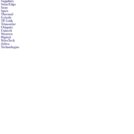
Sapphire
SolarEdge
Sony
Spire
Thermal
Grizzly
TP-Link
Trinasolar
Ubiquiti
Unitech
Western
Digital
WireTech
Zebra
Technologies