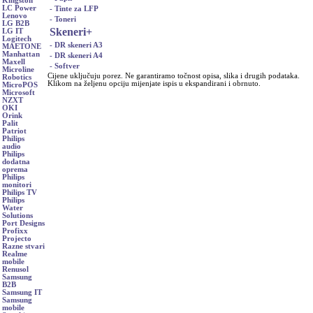
Kingston
LC Power
- Tinte za LFP
Lenovo
- Toneri
LG B2B
Skeneri
+
LG IT
Logitech
- DR skeneri A3
MAETONE
Manhattan
- DR skeneri A4
Maxell
- Softver
Microline
Cijene uključuju porez. Ne garantiramo točnost opisa, slika i drugih podataka.
Robotics
Klikom na željenu opciju mijenjate ispis u ekspandirani i obrnuto.
MicroPOS
Microsoft
NZXT
OKI
Orink
Palit
Patriot
Philips
audio
Philips
dodatna
oprema
Philips
monitori
Philips TV
Philips
Water
Solutions
Port Designs
Profixx
Projecto
Razne stvari
Realme
mobile
Renusol
Samsung
B2B
Samsung IT
Samsung
mobile