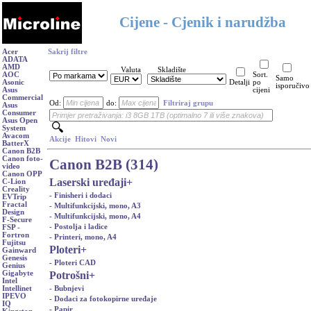
Cijene - Cjenik i narudžba
Acer
Sakrij filtre
ADATA
AMD
Valuta
Skladište
AOC
Sort.
Samo
Asonic
Detalji
po
isporučivo
Asus
cijeni
Commercial
Od:
do:
Filtriraj grupu
Asus
Consumer
Asus Open
System
Avacom
Akcije
Hitovi
Novi
BatterX
Canon B2B
Canon foto-
Canon B2B (314)
video
Canon OPP
Laserski uređaji
+
C-Lion
Creality
- Finisheri i dodaci
EVTrip
Fractal
- Multifunkcijski, mono, A3
Design
- Multifunkcijski, mono, A4
F-Secure
- Postolja i ladice
FSP -
Fortron
- Printeri, mono, A4
Fujitsu
Ploteri
+
Gainward
Genesis
- Ploteri CAD
Genius
Potrošni
+
Gigabyte
Intel
- Bubnjevi
Intellinet
IPEVO
- Dodaci za fotokopirne uređaje
IQ
- Papir