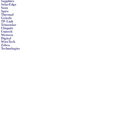
Sapphire
SolarEdge
Sony
Spire
Thermal
Grizzly
TP-Link
Trinasolar
Ubiquiti
Unitech
Western
Digital
WireTech
Zebra
Technologies