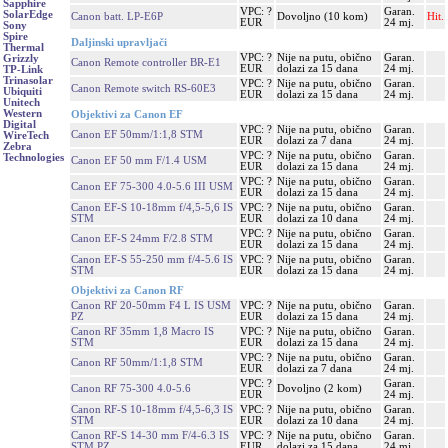
Sapphire
VPC: ?
Garan.
SolarEdge
Canon batt. LP-E6P
Dovoljno (10 kom)
Hit.
EUR
24 mj.
Sony
Spire
Daljinski upravljači
Thermal
VPC: ?
Nije na putu, obično
Garan.
Grizzly
Canon Remote controller BR-E1
EUR
dolazi za 15 dana
24 mj.
TP-Link
Trinasolar
VPC: ?
Nije na putu, obično
Garan.
Canon Remote switch RS-60E3
Ubiquiti
EUR
dolazi za 15 dana
24 mj.
Unitech
Western
Objektivi za Canon EF
Digital
VPC: ?
Nije na putu, obično
Garan.
Canon EF 50mm/1:1,8 STM
WireTech
EUR
dolazi za 7 dana
24 mj.
Zebra
VPC: ?
Nije na putu, obično
Garan.
Technologies
Canon EF 50 mm F/1.4 USM
EUR
dolazi za 15 dana
24 mj.
VPC: ?
Nije na putu, obično
Garan.
Canon EF 75-300 4.0-5.6 III USM
EUR
dolazi za 15 dana
24 mj.
Canon EF-S 10-18mm f/4,5-5,6 IS
VPC: ?
Nije na putu, obično
Garan.
STM
EUR
dolazi za 10 dana
24 mj.
VPC: ?
Nije na putu, obično
Garan.
Canon EF-S 24mm F/2.8 STM
EUR
dolazi za 15 dana
24 mj.
Canon EF-S 55-250 mm f/4-5.6 IS
VPC: ?
Nije na putu, obično
Garan.
STM
EUR
dolazi za 15 dana
24 mj.
Objektivi za Canon RF
Canon RF 20-50mm F4 L IS USM
VPC: ?
Nije na putu, obično
Garan.
PZ
EUR
dolazi za 15 dana
24 mj.
Canon RF 35mm 1,8 Macro IS
VPC: ?
Nije na putu, obično
Garan.
STM
EUR
dolazi za 15 dana
24 mj.
VPC: ?
Nije na putu, obično
Garan.
Canon RF 50mm/1:1,8 STM
EUR
dolazi za 7 dana
24 mj.
VPC: ?
Garan.
Canon RF 75-300 4.0-5.6
Dovoljno (2 kom)
EUR
24 mj.
Canon RF-S 10-18mm f/4,5-6,3 IS
VPC: ?
Nije na putu, obično
Garan.
STM
EUR
dolazi za 10 dana
24 mj.
Canon RF-S 14-30 mm F/4-6.3 IS
VPC: ?
Nije na putu, obično
Garan.
STM PZ
EUR
dolazi za 15 dana
24 mj.