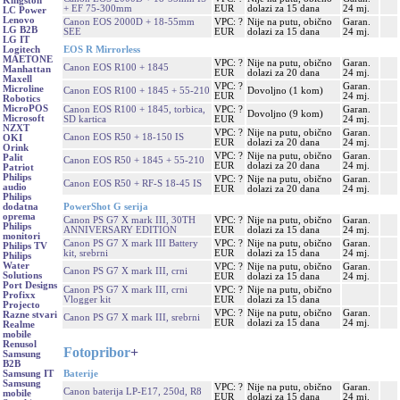
Kingston
+ EF 75-300mm
EUR
dolazi za 15 dana
24 mj.
LC Power
Lenovo
Canon EOS 2000D + 18-55mm
VPC: ?
Nije na putu, obično
Garan.
LG B2B
SEE
EUR
dolazi za 15 dana
24 mj.
LG IT
EOS R Mirrorless
Logitech
MAETONE
VPC: ?
Nije na putu, obično
Garan.
Canon EOS R100 + 1845
Manhattan
EUR
dolazi za 20 dana
24 mj.
Maxell
VPC: ?
Garan.
Microline
Canon EOS R100 + 1845 + 55-210
Dovoljno (1 kom)
EUR
24 mj.
Robotics
MicroPOS
Canon EOS R100 + 1845, torbica,
VPC: ?
Garan.
Dovoljno (9 kom)
Microsoft
SD kartica
EUR
24 mj.
NZXT
VPC: ?
Nije na putu, obično
Garan.
Canon EOS R50 + 18-150 IS
OKI
EUR
dolazi za 20 dana
24 mj.
Orink
VPC: ?
Nije na putu, obično
Garan.
Palit
Canon EOS R50 + 1845 + 55-210
EUR
dolazi za 20 dana
24 mj.
Patriot
Philips
VPC: ?
Nije na putu, obično
Garan.
Canon EOS R50 + RF-S 18-45 IS
audio
EUR
dolazi za 20 dana
24 mj.
Philips
PowerShot G serija
dodatna
oprema
Canon PS G7 X mark III, 30TH
VPC: ?
Nije na putu, obično
Garan.
Philips
ANNIVERSARY EDITION
EUR
dolazi za 15 dana
24 mj.
monitori
Canon PS G7 X mark III Battery
VPC: ?
Nije na putu, obično
Garan.
Philips TV
kit, srebrni
EUR
dolazi za 15 dana
24 mj.
Philips
Water
VPC: ?
Nije na putu, obično
Garan.
Canon PS G7 X mark III, crni
Solutions
EUR
dolazi za 15 dana
24 mj.
Port Designs
Canon PS G7 X mark III, crni
VPC: ?
Nije na putu, obično
Profixx
Vlogger kit
EUR
dolazi za 15 dana
Projecto
VPC: ?
Nije na putu, obično
Garan.
Razne stvari
Canon PS G7 X mark III, srebrni
EUR
dolazi za 15 dana
24 mj.
Realme
mobile
Renusol
Fotopribor
+
Samsung
B2B
Baterije
Samsung IT
Samsung
VPC: ?
Nije na putu, obično
Garan.
Canon baterija LP-E17, 250d, R8
mobile
EUR
dolazi za 15 dana
24 mj.