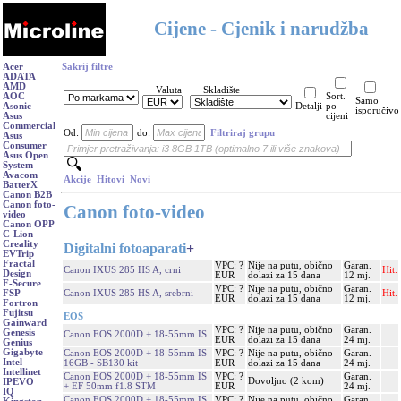
Cijene - Cjenik i narudžba
Acer
Sakrij filtre
ADATA
AMD
Valuta
Skladište
AOC
Sort.
Samo
Asonic
Detalji
po
isporučivo
Asus
cijeni
Commercial
Od:
do:
Filtriraj grupu
Asus
Consumer
Asus Open
System
Avacom
Akcije
Hitovi
Novi
BatterX
Canon B2B
Canon foto-
Canon foto-video
video
Canon OPP
C-Lion
Creality
Digitalni fotoaparati
+
EVTrip
Fractal
VPC: ?
Nije na putu, obično
Garan.
Canon IXUS 285 HS A, crni
Hit.
Design
EUR
dolazi za 15 dana
12 mj.
F-Secure
VPC: ?
Nije na putu, obično
Garan.
Canon IXUS 285 HS A, srebrni
Hit.
FSP -
EUR
dolazi za 15 dana
12 mj.
Fortron
Fujitsu
EOS
Gainward
VPC: ?
Nije na putu, obično
Garan.
Genesis
Canon EOS 2000D + 18-55mm IS
EUR
dolazi za 15 dana
24 mj.
Genius
Gigabyte
Canon EOS 2000D + 18-55mm IS
VPC: ?
Nije na putu, obično
Garan.
Intel
16GB - SB130 kit
EUR
dolazi za 15 dana
24 mj.
Intellinet
Canon EOS 2000D + 18-55mm IS
VPC: ?
Garan.
Dovoljno (2 kom)
IPEVO
+ EF 50mm f1.8 STM
EUR
24 mj.
IQ
Canon EOS 2000D + 18-55mm IS
VPC: ?
Nije na putu, obično
Garan.