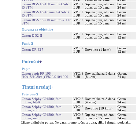
Canon RF-S 18-150 mm F/3.5-6.3
VPC: ?
Nije na putu, obično
Garan.
IS STM
EUR
dolazi za 15 dana
24 mj.
Canon RF-S 18-45 mm F/4.5-6.3
VPC: ?
Nije na putu, obično
Garan.
IS STM
EUR
dolazi za 15 dana
24 mj.
Canon RF-S 55-210 mm f/5-7.1 IS
VPC: ?
Nije na putu, obično
Garan.
STM
EUR
dolazi za 15 dana
24 mj.
Oprema za objektive
VPC: ?
Nije na putu, obično
Garan.
Canon E-52 II
EUR
dolazi za 15 dana
12 mj.
Punjači
VPC: ?
Garan.
Canon DR-E17
Dovoljno (1 kom)
EUR
12 mj.
Potrošni
+
Papir
Canon papir RP-108
VPC: ?
Dov. zaliha za 5 dana
Garan.
/10x15/108list.,CP820/910/1000
EUR
(8 kom)
24 mj.
Tintni uređaji
+
Foto pisači
Canon Selphy CP1500, foto
VPC: ?
Dov. zaliha za 8 dana
Garan.
printer, bijeli
EUR
(4 kom)
24 mj.
Canon Selphy CP1500, foto
VPC: ?
Garan.
Dovoljno (19 kom)
printer, crni
EUR
24 mj.
Canon Selphy CP1500, foto
VPC: ?
Nije na putu, obično
Garan.
printer, rozi
EUR
dolazi za 15 dana
24 mj.
Cijene uključuju porez. Ne garantiramo točnost opisa, slika i drugih podataka.