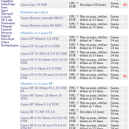
Sapphire
VPC: ?
Garan.
SolarEdge
Canon batt. LP-E6P
Dovoljno (10 kom)
Hit.
EUR
24 mj.
Sony
Spire
Daljinski upravljači
Thermal
VPC: ?
Nije na putu, obično
Garan.
Grizzly
Canon Remote controller BR-E1
EUR
dolazi za 15 dana
24 mj.
TP-Link
Trinasolar
VPC: ?
Nije na putu, obično
Garan.
Canon Remote switch RS-60E3
Ubiquiti
EUR
dolazi za 15 dana
24 mj.
Unitech
Western
Objektivi za Canon EF
Digital
VPC: ?
Nije na putu, obično
Garan.
Canon EF 50mm/1:1,8 STM
WireTech
EUR
dolazi za 7 dana
24 mj.
Zebra
VPC: ?
Nije na putu, obično
Garan.
Technologies
Canon EF 50 mm F/1.4 USM
EUR
dolazi za 15 dana
24 mj.
VPC: ?
Nije na putu, obično
Garan.
Canon EF 75-300 4.0-5.6 III USM
EUR
dolazi za 15 dana
24 mj.
Canon EF-S 10-18mm f/4,5-5,6 IS
VPC: ?
Nije na putu, obično
Garan.
STM
EUR
dolazi za 10 dana
24 mj.
VPC: ?
Nije na putu, obično
Garan.
Canon EF-S 24mm F/2.8 STM
EUR
dolazi za 15 dana
24 mj.
Canon EF-S 55-250 mm f/4-5.6 IS
VPC: ?
Nije na putu, obično
Garan.
Hit.
STM
EUR
dolazi za 15 dana
24 mj.
Objektivi za Canon RF
Canon RF 20-50mm F4 L IS USM
VPC: ?
Nije na putu, obično
Garan.
PZ
EUR
dolazi za 15 dana
24 mj.
Canon RF 35mm 1,8 Macro IS
VPC: ?
Nije na putu, obično
Garan.
STM
EUR
dolazi za 15 dana
24 mj.
VPC: ?
Nije na putu, obično
Garan.
Canon RF 50mm/1:1,8 STM
EUR
dolazi za 7 dana
24 mj.
VPC: ?
Garan.
Canon RF 75-300 4.0-5.6
Dovoljno (2 kom)
EUR
24 mj.
Canon RF-S 10-18mm f/4,5-6,3 IS
VPC: ?
Nije na putu, obično
Garan.
STM
EUR
dolazi za 10 dana
24 mj.
Canon RF-S 14-30 mm F/4-6.3 IS
VPC: ?
Nije na putu, obično
Garan.
STM PZ
EUR
dolazi za 15 dana
24 mj.