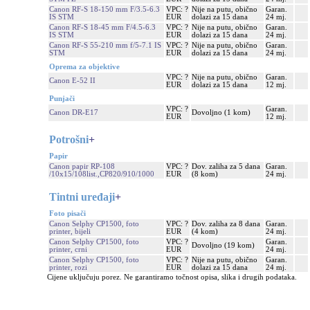
Canon RF-S 18-150 mm F/3.5-6.3
VPC: ?
Nije na putu, obično
Garan.
IS STM
EUR
dolazi za 15 dana
24 mj.
Canon RF-S 18-45 mm F/4.5-6.3
VPC: ?
Nije na putu, obično
Garan.
IS STM
EUR
dolazi za 15 dana
24 mj.
Canon RF-S 55-210 mm f/5-7.1 IS
VPC: ?
Nije na putu, obično
Garan.
STM
EUR
dolazi za 15 dana
24 mj.
Oprema za objektive
VPC: ?
Nije na putu, obično
Garan.
Canon E-52 II
EUR
dolazi za 15 dana
12 mj.
Punjači
VPC: ?
Garan.
Canon DR-E17
Dovoljno (1 kom)
EUR
12 mj.
Potrošni
+
Papir
Canon papir RP-108
VPC: ?
Dov. zaliha za 5 dana
Garan.
/10x15/108list.,CP820/910/1000
EUR
(8 kom)
24 mj.
Tintni uređaji
+
Foto pisači
Canon Selphy CP1500, foto
VPC: ?
Dov. zaliha za 8 dana
Garan.
printer, bijeli
EUR
(4 kom)
24 mj.
Canon Selphy CP1500, foto
VPC: ?
Garan.
Dovoljno (19 kom)
printer, crni
EUR
24 mj.
Canon Selphy CP1500, foto
VPC: ?
Nije na putu, obično
Garan.
printer, rozi
EUR
dolazi za 15 dana
24 mj.
Cijene uključuju porez. Ne garantiramo točnost opisa, slika i drugih podataka.