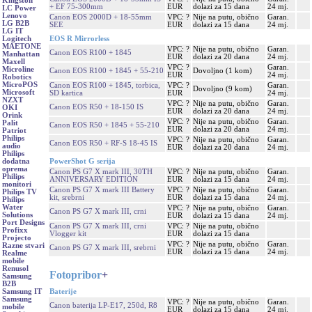
Kingston
+ EF 75-300mm
EUR
dolazi za 15 dana
24 mj.
LC Power
Lenovo
Canon EOS 2000D + 18-55mm
VPC: ?
Nije na putu, obično
Garan.
LG B2B
SEE
EUR
dolazi za 15 dana
24 mj.
LG IT
EOS R Mirrorless
Logitech
MAETONE
VPC: ?
Nije na putu, obično
Garan.
Canon EOS R100 + 1845
Manhattan
EUR
dolazi za 20 dana
24 mj.
Maxell
VPC: ?
Garan.
Microline
Canon EOS R100 + 1845 + 55-210
Dovoljno (1 kom)
EUR
24 mj.
Robotics
MicroPOS
Canon EOS R100 + 1845, torbica,
VPC: ?
Garan.
Dovoljno (9 kom)
Microsoft
SD kartica
EUR
24 mj.
NZXT
VPC: ?
Nije na putu, obično
Garan.
Canon EOS R50 + 18-150 IS
OKI
EUR
dolazi za 20 dana
24 mj.
Orink
VPC: ?
Nije na putu, obično
Garan.
Palit
Canon EOS R50 + 1845 + 55-210
EUR
dolazi za 20 dana
24 mj.
Patriot
Philips
VPC: ?
Nije na putu, obično
Garan.
Canon EOS R50 + RF-S 18-45 IS
audio
EUR
dolazi za 20 dana
24 mj.
Philips
PowerShot G serija
dodatna
oprema
Canon PS G7 X mark III, 30TH
VPC: ?
Nije na putu, obično
Garan.
Philips
ANNIVERSARY EDITION
EUR
dolazi za 15 dana
24 mj.
monitori
Canon PS G7 X mark III Battery
VPC: ?
Nije na putu, obično
Garan.
Philips TV
kit, srebrni
EUR
dolazi za 15 dana
24 mj.
Philips
Water
VPC: ?
Nije na putu, obično
Garan.
Canon PS G7 X mark III, crni
Solutions
EUR
dolazi za 15 dana
24 mj.
Port Designs
Canon PS G7 X mark III, crni
VPC: ?
Nije na putu, obično
Profixx
Vlogger kit
EUR
dolazi za 15 dana
Projecto
VPC: ?
Nije na putu, obično
Garan.
Razne stvari
Canon PS G7 X mark III, srebrni
EUR
dolazi za 15 dana
24 mj.
Realme
mobile
Renusol
Fotopribor
+
Samsung
B2B
Baterije
Samsung IT
Samsung
VPC: ?
Nije na putu, obično
Garan.
Canon baterija LP-E17, 250d, R8
mobile
EUR
dolazi za 15 dana
24 mj.