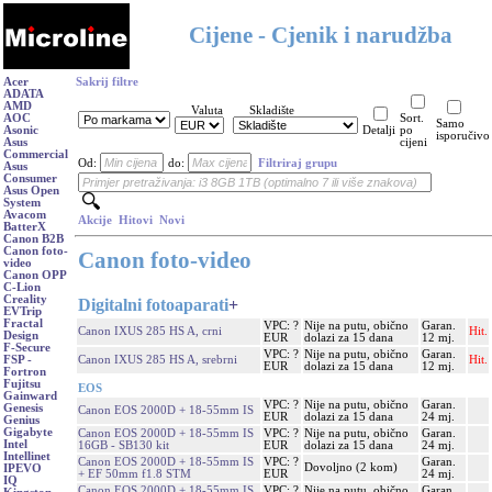
Cijene - Cjenik i narudžba
Acer
Sakrij filtre
ADATA
AMD
Valuta
Skladište
AOC
Sort.
Samo
Asonic
Detalji
po
isporučivo
Asus
cijeni
Commercial
Od:
do:
Filtriraj grupu
Asus
Consumer
Asus Open
System
Avacom
Akcije
Hitovi
Novi
BatterX
Canon B2B
Canon foto-
Canon foto-video
video
Canon OPP
C-Lion
Creality
Digitalni fotoaparati
+
EVTrip
Fractal
VPC: ?
Nije na putu, obično
Garan.
Canon IXUS 285 HS A, crni
Hit.
Design
EUR
dolazi za 15 dana
12 mj.
F-Secure
VPC: ?
Nije na putu, obično
Garan.
Canon IXUS 285 HS A, srebrni
Hit.
FSP -
EUR
dolazi za 15 dana
12 mj.
Fortron
Fujitsu
EOS
Gainward
VPC: ?
Nije na putu, obično
Garan.
Genesis
Canon EOS 2000D + 18-55mm IS
EUR
dolazi za 15 dana
24 mj.
Genius
Gigabyte
Canon EOS 2000D + 18-55mm IS
VPC: ?
Nije na putu, obično
Garan.
Intel
16GB - SB130 kit
EUR
dolazi za 15 dana
24 mj.
Intellinet
Canon EOS 2000D + 18-55mm IS
VPC: ?
Garan.
Dovoljno (2 kom)
IPEVO
+ EF 50mm f1.8 STM
EUR
24 mj.
IQ
Canon EOS 2000D + 18-55mm IS
VPC: ?
Nije na putu, obično
Garan.