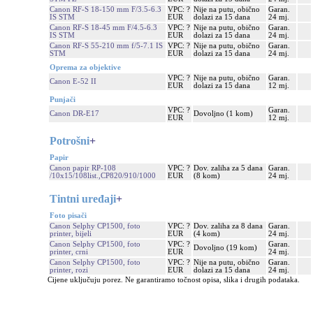
Canon RF-S 18-150 mm F/3.5-6.3
VPC: ?
Nije na putu, obično
Garan.
IS STM
EUR
dolazi za 15 dana
24 mj.
Canon RF-S 18-45 mm F/4.5-6.3
VPC: ?
Nije na putu, obično
Garan.
IS STM
EUR
dolazi za 15 dana
24 mj.
Canon RF-S 55-210 mm f/5-7.1 IS
VPC: ?
Nije na putu, obično
Garan.
STM
EUR
dolazi za 15 dana
24 mj.
Oprema za objektive
VPC: ?
Nije na putu, obično
Garan.
Canon E-52 II
EUR
dolazi za 15 dana
12 mj.
Punjači
VPC: ?
Garan.
Canon DR-E17
Dovoljno (1 kom)
EUR
12 mj.
Potrošni
+
Papir
Canon papir RP-108
VPC: ?
Dov. zaliha za 5 dana
Garan.
/10x15/108list.,CP820/910/1000
EUR
(8 kom)
24 mj.
Tintni uređaji
+
Foto pisači
Canon Selphy CP1500, foto
VPC: ?
Dov. zaliha za 8 dana
Garan.
printer, bijeli
EUR
(4 kom)
24 mj.
Canon Selphy CP1500, foto
VPC: ?
Garan.
Dovoljno (19 kom)
printer, crni
EUR
24 mj.
Canon Selphy CP1500, foto
VPC: ?
Nije na putu, obično
Garan.
printer, rozi
EUR
dolazi za 15 dana
24 mj.
Cijene uključuju porez. Ne garantiramo točnost opisa, slika i drugih podataka.