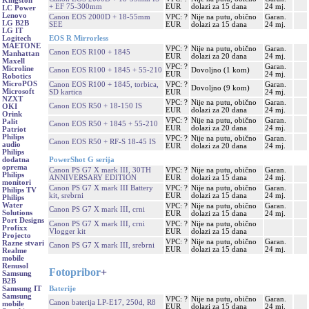
Kingston
+ EF 75-300mm
EUR
dolazi za 15 dana
24 mj.
LC Power
Lenovo
Canon EOS 2000D + 18-55mm
VPC: ?
Nije na putu, obično
Garan.
LG B2B
SEE
EUR
dolazi za 15 dana
24 mj.
LG IT
EOS R Mirrorless
Logitech
MAETONE
VPC: ?
Nije na putu, obično
Garan.
Canon EOS R100 + 1845
Manhattan
EUR
dolazi za 20 dana
24 mj.
Maxell
VPC: ?
Garan.
Microline
Canon EOS R100 + 1845 + 55-210
Dovoljno (1 kom)
EUR
24 mj.
Robotics
MicroPOS
Canon EOS R100 + 1845, torbica,
VPC: ?
Garan.
Dovoljno (9 kom)
Microsoft
SD kartica
EUR
24 mj.
NZXT
VPC: ?
Nije na putu, obično
Garan.
Canon EOS R50 + 18-150 IS
OKI
EUR
dolazi za 20 dana
24 mj.
Orink
VPC: ?
Nije na putu, obično
Garan.
Palit
Canon EOS R50 + 1845 + 55-210
EUR
dolazi za 20 dana
24 mj.
Patriot
Philips
VPC: ?
Nije na putu, obično
Garan.
Canon EOS R50 + RF-S 18-45 IS
audio
EUR
dolazi za 20 dana
24 mj.
Philips
PowerShot G serija
dodatna
oprema
Canon PS G7 X mark III, 30TH
VPC: ?
Nije na putu, obično
Garan.
Philips
ANNIVERSARY EDITION
EUR
dolazi za 15 dana
24 mj.
monitori
Canon PS G7 X mark III Battery
VPC: ?
Nije na putu, obično
Garan.
Philips TV
kit, srebrni
EUR
dolazi za 15 dana
24 mj.
Philips
Water
VPC: ?
Nije na putu, obično
Garan.
Canon PS G7 X mark III, crni
Solutions
EUR
dolazi za 15 dana
24 mj.
Port Designs
Canon PS G7 X mark III, crni
VPC: ?
Nije na putu, obično
Profixx
Vlogger kit
EUR
dolazi za 15 dana
Projecto
VPC: ?
Nije na putu, obično
Garan.
Razne stvari
Canon PS G7 X mark III, srebrni
EUR
dolazi za 15 dana
24 mj.
Realme
mobile
Renusol
Fotopribor
+
Samsung
B2B
Baterije
Samsung IT
Samsung
VPC: ?
Nije na putu, obično
Garan.
Canon baterija LP-E17, 250d, R8
mobile
EUR
dolazi za 15 dana
24 mj.