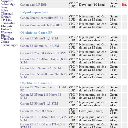
Sapphire
VPC: ?
Garan.
SolarEdge
Canon batt. LP-E6P
Dovoljno (10 kom)
Hit.
EUR
24 mj.
Sony
Spire
Daljinski upravljači
Thermal
VPC: ?
Nije na putu, obično
Garan.
Grizzly
Canon Remote controller BR-E1
EUR
dolazi za 15 dana
24 mj.
TP-Link
Trinasolar
VPC: ?
Nije na putu, obično
Garan.
Canon Remote switch RS-60E3
Ubiquiti
EUR
dolazi za 15 dana
24 mj.
Unitech
Western
Objektivi za Canon EF
Digital
VPC: ?
Nije na putu, obično
Garan.
Canon EF 50mm/1:1,8 STM
WireTech
EUR
dolazi za 7 dana
24 mj.
Zebra
VPC: ?
Nije na putu, obično
Garan.
Technologies
Canon EF 50 mm F/1.4 USM
EUR
dolazi za 15 dana
24 mj.
VPC: ?
Nije na putu, obično
Garan.
Canon EF 75-300 4.0-5.6 III USM
EUR
dolazi za 15 dana
24 mj.
Canon EF-S 10-18mm f/4,5-5,6 IS
VPC: ?
Nije na putu, obično
Garan.
STM
EUR
dolazi za 10 dana
24 mj.
VPC: ?
Nije na putu, obično
Garan.
Canon EF-S 24mm F/2.8 STM
EUR
dolazi za 15 dana
24 mj.
Canon EF-S 55-250 mm f/4-5.6 IS
VPC: ?
Nije na putu, obično
Garan.
STM
EUR
dolazi za 15 dana
24 mj.
Objektivi za Canon RF
Canon RF 20-50mm F4 L IS USM
VPC: ?
Nije na putu, obično
Garan.
PZ
EUR
dolazi za 15 dana
24 mj.
Canon RF 35mm 1,8 Macro IS
VPC: ?
Nije na putu, obično
Garan.
STM
EUR
dolazi za 15 dana
24 mj.
VPC: ?
Nije na putu, obično
Garan.
Canon RF 50mm/1:1,8 STM
EUR
dolazi za 7 dana
24 mj.
VPC: ?
Garan.
Canon RF 75-300 4.0-5.6
Dovoljno (2 kom)
EUR
24 mj.
Canon RF-S 10-18mm f/4,5-6,3 IS
VPC: ?
Nije na putu, obično
Garan.
STM
EUR
dolazi za 10 dana
24 mj.
Canon RF-S 14-30 mm F/4-6.3 IS
VPC: ?
Nije na putu, obično
Garan.
STM PZ
EUR
dolazi za 15 dana
24 mj.