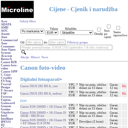
Cijene - Cjenik i narudžba
Acer
Sakrij filtre
ADATA
AMD
Valuta
Skladište
AOC
Sort.
Samo
Asonic
Detalji
po
isporučivo
Asus
cijeni
Commercial
Od:
do:
Filtriraj grupu
Asus
Consumer
Asus Open
System
Avacom
Akcije
Hitovi
Novi
BatterX
Canon B2B
Canon foto-
Canon foto-video
video
Canon OPP
C-Lion
Creality
Digitalni fotoaparati
+
EVTrip
Fractal
VPC: ?
Nije na putu, obično
Garan.
Canon IXUS 285 HS A, crni
Hit.
Design
EUR
dolazi za 15 dana
12 mj.
F-Secure
VPC: ?
Nije na putu, obično
Garan.
Canon IXUS 285 HS A, srebrni
Hit.
FSP -
EUR
dolazi za 15 dana
12 mj.
Fortron
Fujitsu
EOS
Gainward
VPC: ?
Nije na putu, obično
Garan.
Genesis
Canon EOS 2000D + 18-55mm IS
EUR
dolazi za 15 dana
24 mj.
Genius
Gigabyte
Canon EOS 2000D + 18-55mm IS
VPC: ?
Nije na putu, obično
Garan.
Intel
16GB - SB130 kit
EUR
dolazi za 15 dana
24 mj.
Intellinet
Canon EOS 2000D + 18-55mm IS
VPC: ?
Garan.
Dovoljno (2 kom)
IPEVO
+ EF 50mm f1.8 STM
EUR
24 mj.
IQ
Canon EOS 2000D + 18-55mm IS
VPC: ?
Nije na putu, obično
Garan.