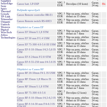
Sapphire
VPC: ?
Garan.
SolarEdge
Canon batt. LP-E6P
Dovoljno (10 kom)
Hit.
EUR
24 mj.
Sony
Spire
Daljinski upravljači
Thermal
VPC: ?
Nije na putu, obično
Garan.
Grizzly
Canon Remote controller BR-E1
EUR
dolazi za 15 dana
24 mj.
TP-Link
Trinasolar
VPC: ?
Nije na putu, obično
Garan.
Canon Remote switch RS-60E3
Ubiquiti
EUR
dolazi za 15 dana
24 mj.
Unitech
Western
Objektivi za Canon EF
Digital
VPC: ?
Nije na putu, obično
Garan.
Canon EF 50mm/1:1,8 STM
WireTech
EUR
dolazi za 7 dana
24 mj.
Zebra
VPC: ?
Nije na putu, obično
Garan.
Technologies
Canon EF 50 mm F/1.4 USM
EUR
dolazi za 15 dana
24 mj.
VPC: ?
Nije na putu, obično
Garan.
Canon EF 75-300 4.0-5.6 III USM
EUR
dolazi za 15 dana
24 mj.
Canon EF-S 10-18mm f/4,5-5,6 IS
VPC: ?
Nije na putu, obično
Garan.
STM
EUR
dolazi za 10 dana
24 mj.
VPC: ?
Nije na putu, obično
Garan.
Canon EF-S 24mm F/2.8 STM
EUR
dolazi za 15 dana
24 mj.
Canon EF-S 55-250 mm f/4-5.6 IS
VPC: ?
Nije na putu, obično
Garan.
STM
EUR
dolazi za 15 dana
24 mj.
Objektivi za Canon RF
Canon RF 20-50mm F4 L IS USM
VPC: ?
Nije na putu, obično
Garan.
PZ
EUR
dolazi za 15 dana
24 mj.
Canon RF 35mm 1,8 Macro IS
VPC: ?
Nije na putu, obično
Garan.
STM
EUR
dolazi za 15 dana
24 mj.
VPC: ?
Nije na putu, obično
Garan.
Canon RF 50mm/1:1,8 STM
EUR
dolazi za 7 dana
24 mj.
VPC: ?
Garan.
Canon RF 75-300 4.0-5.6
Dovoljno (2 kom)
EUR
24 mj.
Canon RF-S 10-18mm f/4,5-6,3 IS
VPC: ?
Nije na putu, obično
Garan.
STM
EUR
dolazi za 10 dana
24 mj.
Canon RF-S 14-30 mm F/4-6.3 IS
VPC: ?
Nije na putu, obično
Garan.
STM PZ
EUR
dolazi za 15 dana
24 mj.