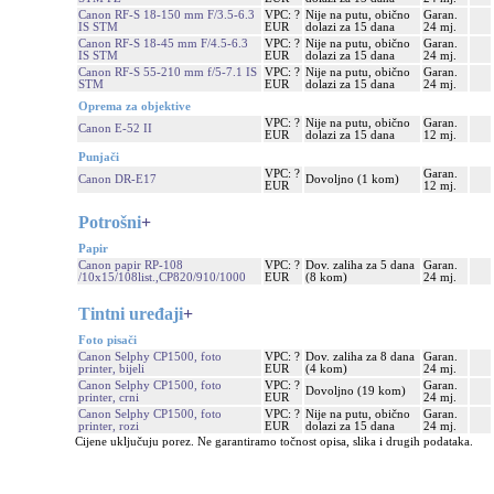
Canon RF-S 18-150 mm F/3.5-6.3
VPC: ?
Nije na putu, obično
Garan.
IS STM
EUR
dolazi za 15 dana
24 mj.
Canon RF-S 18-45 mm F/4.5-6.3
VPC: ?
Nije na putu, obično
Garan.
IS STM
EUR
dolazi za 15 dana
24 mj.
Canon RF-S 55-210 mm f/5-7.1 IS
VPC: ?
Nije na putu, obično
Garan.
STM
EUR
dolazi za 15 dana
24 mj.
Oprema za objektive
VPC: ?
Nije na putu, obično
Garan.
Canon E-52 II
EUR
dolazi za 15 dana
12 mj.
Punjači
VPC: ?
Garan.
Canon DR-E17
Dovoljno (1 kom)
EUR
12 mj.
Potrošni
+
Papir
Canon papir RP-108
VPC: ?
Dov. zaliha za 5 dana
Garan.
/10x15/108list.,CP820/910/1000
EUR
(8 kom)
24 mj.
Tintni uređaji
+
Foto pisači
Canon Selphy CP1500, foto
VPC: ?
Dov. zaliha za 8 dana
Garan.
printer, bijeli
EUR
(4 kom)
24 mj.
Canon Selphy CP1500, foto
VPC: ?
Garan.
Dovoljno (19 kom)
printer, crni
EUR
24 mj.
Canon Selphy CP1500, foto
VPC: ?
Nije na putu, obično
Garan.
printer, rozi
EUR
dolazi za 15 dana
24 mj.
Cijene uključuju porez. Ne garantiramo točnost opisa, slika i drugih podataka.