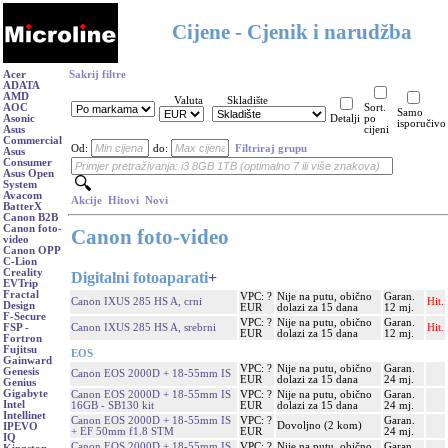
Cijene - Cjenik i narudžba
Acer
Sakrij filtre
ADATA
AMD
Valuta
Skladište
AOC
Sort.
Samo
Asonic
Detalji
po
isporučivo
Asus
cijeni
Commercial
Od:
do:
Filtriraj grupu
Asus
Consumer
Asus Open
System
Avacom
Akcije
Hitovi
Novi
BatterX
Canon B2B
Canon foto-
Canon foto-video
video
Canon OPP
C-Lion
Creality
Digitalni fotoaparati
+
EVTrip
Fractal
VPC: ?
Nije na putu, obično
Garan.
Canon IXUS 285 HS A, crni
Hit.
Design
EUR
dolazi za 15 dana
12 mj.
F-Secure
VPC: ?
Nije na putu, obično
Garan.
Canon IXUS 285 HS A, srebrni
Hit.
FSP -
EUR
dolazi za 15 dana
12 mj.
Fortron
Fujitsu
EOS
Gainward
VPC: ?
Nije na putu, obično
Garan.
Genesis
Canon EOS 2000D + 18-55mm IS
EUR
dolazi za 15 dana
24 mj.
Genius
Gigabyte
Canon EOS 2000D + 18-55mm IS
VPC: ?
Nije na putu, obično
Garan.
Intel
16GB - SB130 kit
EUR
dolazi za 15 dana
24 mj.
Intellinet
Canon EOS 2000D + 18-55mm IS
VPC: ?
Garan.
Dovoljno (2 kom)
IPEVO
+ EF 50mm f1.8 STM
EUR
24 mj.
IQ
Canon EOS 2000D + 18-55mm IS
VPC: ?
Nije na putu, obično
Garan.