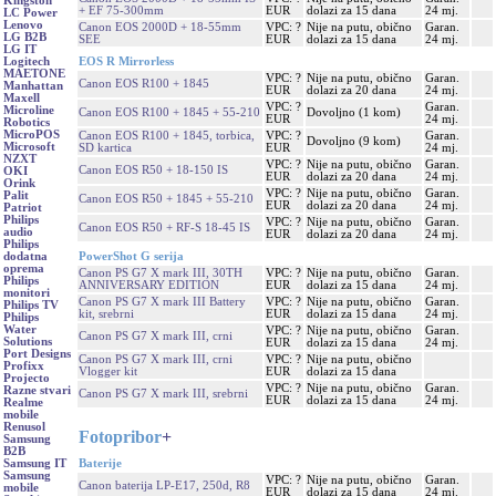
Kingston
+ EF 75-300mm
EUR
dolazi za 15 dana
24 mj.
LC Power
Lenovo
Canon EOS 2000D + 18-55mm
VPC: ?
Nije na putu, obično
Garan.
LG B2B
SEE
EUR
dolazi za 15 dana
24 mj.
LG IT
EOS R Mirrorless
Logitech
MAETONE
VPC: ?
Nije na putu, obično
Garan.
Canon EOS R100 + 1845
Manhattan
EUR
dolazi za 20 dana
24 mj.
Maxell
VPC: ?
Garan.
Microline
Canon EOS R100 + 1845 + 55-210
Dovoljno (1 kom)
EUR
24 mj.
Robotics
MicroPOS
Canon EOS R100 + 1845, torbica,
VPC: ?
Garan.
Dovoljno (9 kom)
Microsoft
SD kartica
EUR
24 mj.
NZXT
VPC: ?
Nije na putu, obično
Garan.
Canon EOS R50 + 18-150 IS
OKI
EUR
dolazi za 20 dana
24 mj.
Orink
VPC: ?
Nije na putu, obično
Garan.
Palit
Canon EOS R50 + 1845 + 55-210
EUR
dolazi za 20 dana
24 mj.
Patriot
Philips
VPC: ?
Nije na putu, obično
Garan.
Canon EOS R50 + RF-S 18-45 IS
audio
EUR
dolazi za 20 dana
24 mj.
Philips
PowerShot G serija
dodatna
oprema
Canon PS G7 X mark III, 30TH
VPC: ?
Nije na putu, obično
Garan.
Philips
ANNIVERSARY EDITION
EUR
dolazi za 15 dana
24 mj.
monitori
Canon PS G7 X mark III Battery
VPC: ?
Nije na putu, obično
Garan.
Philips TV
kit, srebrni
EUR
dolazi za 15 dana
24 mj.
Philips
Water
VPC: ?
Nije na putu, obično
Garan.
Canon PS G7 X mark III, crni
Solutions
EUR
dolazi za 15 dana
24 mj.
Port Designs
Canon PS G7 X mark III, crni
VPC: ?
Nije na putu, obično
Profixx
Vlogger kit
EUR
dolazi za 15 dana
Projecto
VPC: ?
Nije na putu, obično
Garan.
Razne stvari
Canon PS G7 X mark III, srebrni
EUR
dolazi za 15 dana
24 mj.
Realme
mobile
Renusol
Fotopribor
+
Samsung
B2B
Baterije
Samsung IT
Samsung
VPC: ?
Nije na putu, obično
Garan.
Canon baterija LP-E17, 250d, R8
mobile
EUR
dolazi za 15 dana
24 mj.