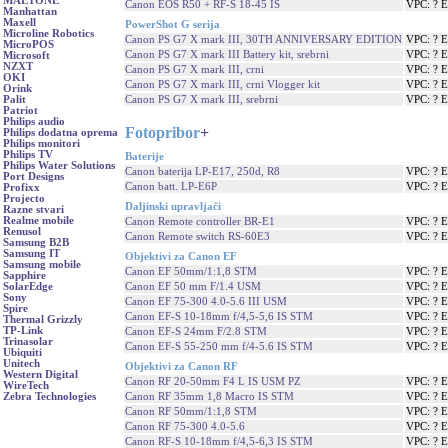
MAETONE
Canon EOS R50 + RF-S 18-45 IS
VPC: ? 
Manhattan
Maxell
PowerShot G serija
Microline Robotics
Canon PS G7 X mark III, 30TH ANNIVERSARY EDITION
VPC: ? 
MicroPOS
Canon PS G7 X mark III Battery kit, srebrni
VPC: ? 
Microsoft
NZXT
Canon PS G7 X mark III, crni
VPC: ? 
OKI
Canon PS G7 X mark III, crni Vlogger kit
VPC: ? 
Orink
Canon PS G7 X mark III, srebrni
VPC: ? 
Palit
Patriot
Philips audio
Fotopribor
+
Philips dodatna oprema
Philips monitori
Philips TV
Baterije
Philips Water Solutions
Canon baterija LP-E17, 250d, R8
VPC: ? 
Port Designs
Canon batt. LP-E6P
VPC: ? 
Profixx
Projecto
Daljinski upravljači
Razne stvari
Realme mobile
Canon Remote controller BR-E1
VPC: ? 
Renusol
Canon Remote switch RS-60E3
VPC: ? 
Samsung B2B
Samsung IT
Objektivi za Canon EF
Samsung mobile
Canon EF 50mm/1:1,8 STM
VPC: ? 
Sapphire
Canon EF 50 mm F/1.4 USM
VPC: ? 
SolarEdge
Sony
Canon EF 75-300 4.0-5.6 III USM
VPC: ? 
Spire
Canon EF-S 10-18mm f/4,5-5,6 IS STM
VPC: ? 
Thermal Grizzly
TP-Link
Canon EF-S 24mm F/2.8 STM
VPC: ? 
Trinasolar
Canon EF-S 55-250 mm f/4-5.6 IS STM
VPC: ? 
Ubiquiti
Unitech
Objektivi za Canon RF
Western Digital
Canon RF 20-50mm F4 L IS USM PZ
VPC: ? 
WireTech
Canon RF 35mm 1,8 Macro IS STM
VPC: ? 
Zebra Technologies
Canon RF 50mm/1:1,8 STM
VPC: ? 
Canon RF 75-300 4.0-5.6
VPC: ? 
Canon RF-S 10-18mm f/4,5-6,3 IS STM
VPC: ? 