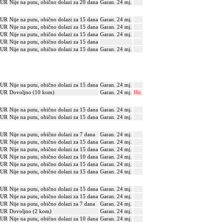
EUR
Nije na putu, obično dolazi za 20 dana
Garan. 24 mj.
EUR
Nije na putu, obično dolazi za 15 dana
Garan. 24 mj.
EUR
Nije na putu, obično dolazi za 15 dana
Garan. 24 mj.
EUR
Nije na putu, obično dolazi za 15 dana
Garan. 24 mj.
EUR
Nije na putu, obično dolazi za 15 dana
EUR
Nije na putu, obično dolazi za 15 dana
Garan. 24 mj.
EUR
Nije na putu, obično dolazi za 15 dana
Garan. 24 mj.
EUR
Dovoljno (10 kom)
Garan. 24 mj.
Hit.
EUR
Nije na putu, obično dolazi za 15 dana
Garan. 24 mj.
EUR
Nije na putu, obično dolazi za 15 dana
Garan. 24 mj.
EUR
Nije na putu, obično dolazi za 7 dana
Garan. 24 mj.
EUR
Nije na putu, obično dolazi za 15 dana
Garan. 24 mj.
EUR
Nije na putu, obično dolazi za 15 dana
Garan. 24 mj.
EUR
Nije na putu, obično dolazi za 10 dana
Garan. 24 mj.
EUR
Nije na putu, obično dolazi za 15 dana
Garan. 24 mj.
EUR
Nije na putu, obično dolazi za 15 dana
Garan. 24 mj.
EUR
Nije na putu, obično dolazi za 15 dana
Garan. 24 mj.
EUR
Nije na putu, obično dolazi za 15 dana
Garan. 24 mj.
EUR
Nije na putu, obično dolazi za 7 dana
Garan. 24 mj.
EUR
Dovoljno (2 kom)
Garan. 24 mj.
EUR
Nije na putu, obično dolazi za 10 dana
Garan. 24 mj.