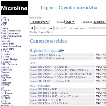
Cijene - Cjenik i narudžba
Acer
Sakrij filtre
ADATA
Valuta
Skladište
AMD
AOC
Asonic
Od:
do:
Filtriraj grupu
Asus Commercial
Akcije
Hitovi
Novi
Asus Consumer
Asus Open System
Avacom
Canon foto-video
BatterX
Canon B2B
Canon foto-video
Canon OPP
Digitalni fotoaparati
+
C-Lion
Creality
Canon IXUS 285 HS A, crni
VPC: ? 
EVTrip
Canon IXUS 285 HS A, srebrni
VPC: ? 
Fractal Design
F-Secure
EOS
FSP - Fortron
Canon EOS 2000D + 18-55mm IS
VPC: ? 
Fujitsu
Gainward
Canon EOS 2000D + 18-55mm IS 16GB - SB130 kit
VPC: ? 
Genesis
Canon EOS 2000D + 18-55mm IS + EF 50mm f1.8 STM
VPC: ? 
Genius
Canon EOS 2000D + 18-55mm IS + EF 75-300mm
VPC: ? 
Gigabyte
Intel
Canon EOS 2000D + 18-55mm SEE
VPC: ? 
Intellinet
IPEVO
EOS R Mirrorless
IQ
Canon EOS R100 + 1845
VPC: ? 
Kingston
Canon EOS R100 + 1845 + 55-210
VPC: ? 
LC Power
Lenovo
Canon EOS R100 + 1845, torbica, SD kartica
VPC: ? 
LG B2B
Canon EOS R50 + 18-150 IS
VPC: ? 
LG IT
Canon EOS R50 + 1845 + 55-210
VPC: ? 
Logitech