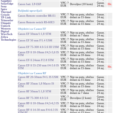
Sapphire
VPC: ?
Garan.
SolarEdge
Canon batt. LP-E6P
Dovoljno (10 kom)
Hit.
EUR
24 mj.
Sony
Spire
Daljinski upravljači
Thermal
VPC: ?
Nije na putu, obično
Garan.
Grizzly
Canon Remote controller BR-E1
EUR
dolazi za 15 dana
24 mj.
TP-Link
Trinasolar
VPC: ?
Nije na putu, obično
Garan.
Canon Remote switch RS-60E3
Ubiquiti
EUR
dolazi za 15 dana
24 mj.
Unitech
Western
Objektivi za Canon EF
Digital
VPC: ?
Nije na putu, obično
Garan.
Canon EF 50mm/1:1,8 STM
WireTech
EUR
dolazi za 7 dana
24 mj.
Zebra
VPC: ?
Nije na putu, obično
Garan.
Technologies
Canon EF 50 mm F/1.4 USM
EUR
dolazi za 15 dana
24 mj.
VPC: ?
Nije na putu, obično
Garan.
Canon EF 75-300 4.0-5.6 III USM
EUR
dolazi za 15 dana
24 mj.
Canon EF-S 10-18mm f/4,5-5,6 IS
VPC: ?
Nije na putu, obično
Garan.
STM
EUR
dolazi za 10 dana
24 mj.
VPC: ?
Nije na putu, obično
Garan.
Canon EF-S 24mm F/2.8 STM
EUR
dolazi za 15 dana
24 mj.
Canon EF-S 55-250 mm f/4-5.6 IS
VPC: ?
Nije na putu, obično
Garan.
Hit.
STM
EUR
dolazi za 15 dana
24 mj.
Objektivi za Canon RF
Canon RF 20-50mm F4 L IS USM
VPC: ?
Nije na putu, obično
Garan.
PZ
EUR
dolazi za 15 dana
24 mj.
Canon RF 35mm 1,8 Macro IS
VPC: ?
Nije na putu, obično
Garan.
STM
EUR
dolazi za 15 dana
24 mj.
VPC: ?
Nije na putu, obično
Garan.
Canon RF 50mm/1:1,8 STM
EUR
dolazi za 7 dana
24 mj.
VPC: ?
Garan.
Canon RF 75-300 4.0-5.6
Dovoljno (2 kom)
EUR
24 mj.
Canon RF-S 10-18mm f/4,5-6,3 IS
VPC: ?
Nije na putu, obično
Garan.
STM
EUR
dolazi za 10 dana
24 mj.
Canon RF-S 14-30 mm F/4-6.3 IS
VPC: ?
Nije na putu, obično
Garan.
STM PZ
EUR
dolazi za 15 dana
24 mj.