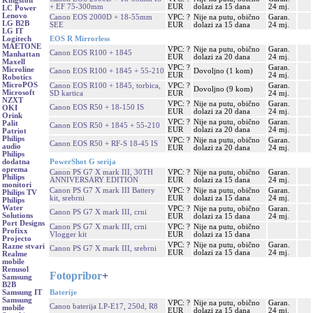
Kingston
+ EF 75-300mm
EUR
dolazi za 15 dana
24 mj.
LC Power
Lenovo
Canon EOS 2000D + 18-55mm
VPC: ?
Nije na putu, obično
Garan.
LG B2B
SEE
EUR
dolazi za 15 dana
24 mj.
LG IT
EOS R Mirrorless
Logitech
MAETONE
VPC: ?
Nije na putu, obično
Garan.
Canon EOS R100 + 1845
Manhattan
EUR
dolazi za 20 dana
24 mj.
Maxell
VPC: ?
Garan.
Microline
Canon EOS R100 + 1845 + 55-210
Dovoljno (1 kom)
EUR
24 mj.
Robotics
MicroPOS
Canon EOS R100 + 1845, torbica,
VPC: ?
Garan.
Dovoljno (9 kom)
Microsoft
SD kartica
EUR
24 mj.
NZXT
VPC: ?
Nije na putu, obično
Garan.
Canon EOS R50 + 18-150 IS
OKI
EUR
dolazi za 20 dana
24 mj.
Orink
VPC: ?
Nije na putu, obično
Garan.
Palit
Canon EOS R50 + 1845 + 55-210
EUR
dolazi za 20 dana
24 mj.
Patriot
Philips
VPC: ?
Nije na putu, obično
Garan.
Canon EOS R50 + RF-S 18-45 IS
audio
EUR
dolazi za 20 dana
24 mj.
Philips
PowerShot G serija
dodatna
oprema
Canon PS G7 X mark III, 30TH
VPC: ?
Nije na putu, obično
Garan.
Philips
ANNIVERSARY EDITION
EUR
dolazi za 15 dana
24 mj.
monitori
Canon PS G7 X mark III Battery
VPC: ?
Nije na putu, obično
Garan.
Philips TV
kit, srebrni
EUR
dolazi za 15 dana
24 mj.
Philips
Water
VPC: ?
Nije na putu, obično
Garan.
Canon PS G7 X mark III, crni
Solutions
EUR
dolazi za 15 dana
24 mj.
Port Designs
Canon PS G7 X mark III, crni
VPC: ?
Nije na putu, obično
Profixx
Vlogger kit
EUR
dolazi za 15 dana
Projecto
VPC: ?
Nije na putu, obično
Garan.
Razne stvari
Canon PS G7 X mark III, srebrni
EUR
dolazi za 15 dana
24 mj.
Realme
mobile
Renusol
Fotopribor
+
Samsung
B2B
Baterije
Samsung IT
Samsung
VPC: ?
Nije na putu, obično
Garan.
Canon baterija LP-E17, 250d, R8
mobile
EUR
dolazi za 15 dana
24 mj.