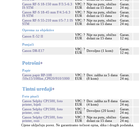
Canon RF-S 18-150 mm F/3.5-6.3
VPC: ?
Nije na putu, obično
Garan.
IS STM
EUR
dolazi za 15 dana
24 mj.
Canon RF-S 18-45 mm F/4.5-6.3
VPC: ?
Nije na putu, obično
Garan.
IS STM
EUR
dolazi za 15 dana
24 mj.
Canon RF-S 55-210 mm f/5-7.1 IS
VPC: ?
Nije na putu, obično
Garan.
STM
EUR
dolazi za 15 dana
24 mj.
Oprema za objektive
VPC: ?
Nije na putu, obično
Garan.
Canon E-52 II
EUR
dolazi za 15 dana
12 mj.
Punjači
VPC: ?
Garan.
Canon DR-E17
Dovoljno (1 kom)
EUR
12 mj.
Potrošni
+
Papir
Canon papir RP-108
VPC: ?
Dov. zaliha za 5 dana
Garan.
/10x15/108list.,CP820/910/1000
EUR
(8 kom)
24 mj.
Tintni uređaji
+
Foto pisači
Canon Selphy CP1500, foto
VPC: ?
Dov. zaliha za 8 dana
Garan.
printer, bijeli
EUR
(4 kom)
24 mj.
Canon Selphy CP1500, foto
VPC: ?
Garan.
Dovoljno (20 kom)
printer, crni
EUR
24 mj.
Canon Selphy CP1500, foto
VPC: ?
Nije na putu, obično
Garan.
printer, rozi
EUR
dolazi za 15 dana
24 mj.
Cijene uključuju porez. Ne garantiramo točnost opisa, slika i drugih podataka.