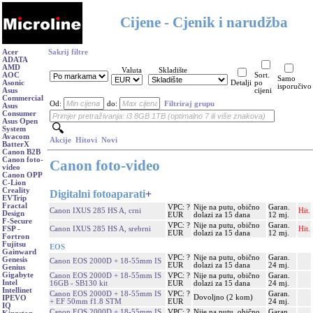
Cijene - Cjenik i narudžba
Acer
Sakrij filtre
ADATA
AMD
Valuta
Skladište
AOC
Sort.
Samo
Asonic
Detalji
po
isporučivo
Asus
cijeni
Commercial
Od:
do:
Filtriraj grupu
Asus
Consumer
Asus Open
System
Avacom
Akcije
Hitovi
Novi
BatterX
Canon B2B
Canon foto-
Canon foto-video
video
Canon OPP
C-Lion
Creality
Digitalni fotoaparati
+
EVTrip
Fractal
VPC: ?
Nije na putu, obično
Garan.
Canon IXUS 285 HS A, crni
Hit.
Design
EUR
dolazi za 15 dana
12 mj.
F-Secure
VPC: ?
Nije na putu, obično
Garan.
Canon IXUS 285 HS A, srebrni
Hit.
FSP -
EUR
dolazi za 15 dana
12 mj.
Fortron
Fujitsu
EOS
Gainward
VPC: ?
Nije na putu, obično
Garan.
Genesis
Canon EOS 2000D + 18-55mm IS
EUR
dolazi za 15 dana
24 mj.
Genius
Gigabyte
Canon EOS 2000D + 18-55mm IS
VPC: ?
Nije na putu, obično
Garan.
Intel
16GB - SB130 kit
EUR
dolazi za 15 dana
24 mj.
Intellinet
Canon EOS 2000D + 18-55mm IS
VPC: ?
Garan.
Dovoljno (2 kom)
IPEVO
+ EF 50mm f1.8 STM
EUR
24 mj.
IQ
Canon EOS 2000D + 18-55mm IS
VPC: ?
Nije na putu, obično
Garan.