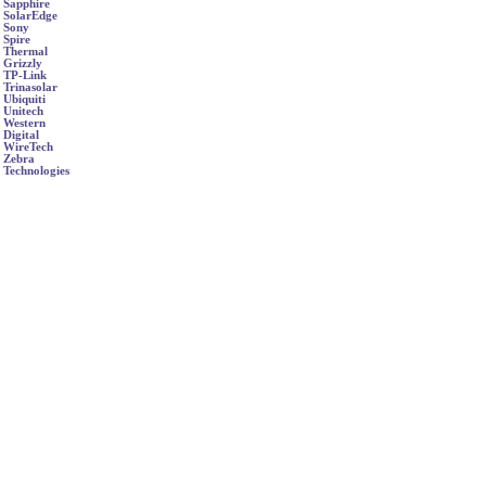
Sapphire
SolarEdge
Sony
Spire
Thermal
Grizzly
TP-Link
Trinasolar
Ubiquiti
Unitech
Western
Digital
WireTech
Zebra
Technologies