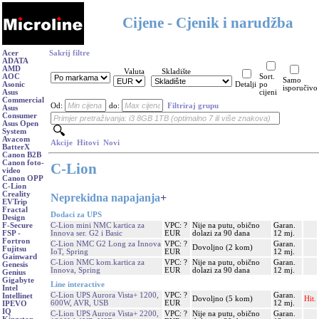
Cijene - Cjenik i narudžba
Acer
Sakrij filtre
ADATA
AMD
Valuta
Skladište
AOC
Sort.
Samo
Asonic
Detalji
po
isporučivo
Asus
cijeni
Commercial
Od:
do:
Filtriraj grupu
Asus
Consumer
Asus Open
System
Avacom
Akcije
Hitovi
Novi
BatterX
Canon B2B
Canon foto-
C-Lion
video
Canon OPP
C-Lion
Creality
Neprekidna napajanja
+
EVTrip
Fractal
Dodaci za UPS
Design
C-Lion mini NMC kartica za
VPC: ?
Nije na putu, obično
Garan.
F-Secure
Innova ser. G2 i Basic
EUR
dolazi za 90 dana
12 mj.
FSP -
Fortron
C-Lion NMC G2 Long za Innova
VPC: ?
Garan.
Dovoljno (2 kom)
Fujitsu
IoT, Spring
EUR
12 mj.
Gainward
C-Lion NMC kom.kartica za
VPC: ?
Nije na putu, obično
Garan.
Genesis
Innova, Spring
EUR
dolazi za 90 dana
12 mj.
Genius
Gigabyte
Line interactive
Intel
C-Lion UPS Aurora Vista+ 1200,
VPC: ?
Garan.
Intellinet
Dovoljno (5 kom)
Hit.
600W, AVR, USB
EUR
12 mj.
IPEVO
IQ
C-Lion UPS Aurora Vista+ 2200,
VPC: ?
Nije na putu, obično
Garan.