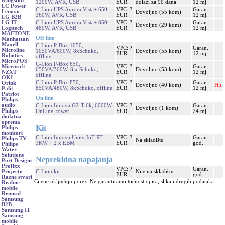
Kingston
1200W, AVR, USB
EUR
dolazi za 90 dana
12 mj.
LC Power
C-Lion UPS Aurora Vista+ 650,
VPC: ?
Garan.
Lenovo
Dovoljno (55 kom)
360W, AVR, USB
EUR
12 mj.
LG B2B
C-Lion UPS Aurora Vista+ 850,
VPC: ?
Garan.
LG IT
Dovoljno (29 kom)
480W, AVR, USB
EUR
12 mj.
Logitech
MAETONE
Off line
Manhattan
Maxell
C-Lion P-Box 1050,
VPC: ?
Garan.
Microline
1050VA/600W, 8xSchuko,
Dovoljno (55 kom)
EUR
12 mj.
Robotics
offline
MicroPOS
C-Lion P-Box 650,
VPC: ?
Garan.
Microsoft
650VA/360W, 8 x Schuko,
Dovoljno (53 kom)
EUR
12 mj.
NZXT
offline
OKI
C-Lion P-Box 850,
VPC: ?
Garan.
Orink
Dovoljno (40 kom)
Hit.
850VA/480W, 8xSchuko, offline
EUR
12 mj.
Palit
Patriot
On line
Philips
audio
C-Lion Innova G2-T 6k, 6000W,
VPC: ?
Garan.
Dovoljno (1 kom)
Philips
OnLine, tower
EUR
24 mj.
dodatna
oprema
Kit
Philips
monitori
C-Lion Innova Unity IoT RT
VPC: ?
Garan.
Philips TV
Na skladištu
3KW + 2 x EBM
EUR
god.
Philips
Water
Solutions
Neprekidna napajanja
Port Designs
Profixx
VPC: ?
Garan.
C-Lion kit
Nije na skladištu
Projecto
EUR
god.
Razne stvari
Cijene uključuju porez. Ne garantiramo točnost opisa, slika i drugih podataka.
Realme
mobile
Renusol
Samsung
B2B
Samsung IT
Samsung
mobile