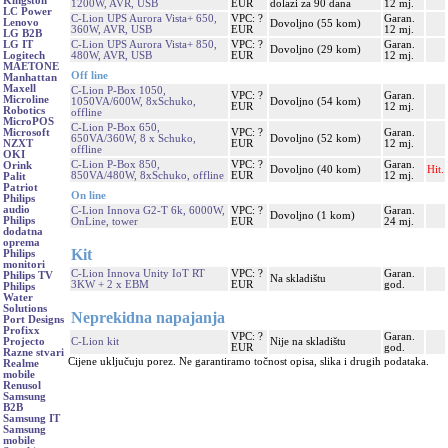
Kingston
1200W, AVR, USB
EUR
dolazi za 90 dana
12 mj.
LC Power
C-Lion UPS Aurora Vista+ 650,
VPC: ?
Garan.
Lenovo
Dovoljno (55 kom)
360W, AVR, USB
EUR
12 mj.
LG B2B
C-Lion UPS Aurora Vista+ 850,
VPC: ?
Garan.
LG IT
Dovoljno (29 kom)
480W, AVR, USB
EUR
12 mj.
Logitech
MAETONE
Off line
Manhattan
Maxell
C-Lion P-Box 1050,
VPC: ?
Garan.
Microline
1050VA/600W, 8xSchuko,
Dovoljno (54 kom)
EUR
12 mj.
Robotics
offline
MicroPOS
C-Lion P-Box 650,
VPC: ?
Garan.
Microsoft
650VA/360W, 8 x Schuko,
Dovoljno (52 kom)
EUR
12 mj.
NZXT
offline
OKI
C-Lion P-Box 850,
VPC: ?
Garan.
Orink
Dovoljno (40 kom)
Hit.
850VA/480W, 8xSchuko, offline
EUR
12 mj.
Palit
Patriot
On line
Philips
audio
C-Lion Innova G2-T 6k, 6000W,
VPC: ?
Garan.
Dovoljno (1 kom)
Philips
OnLine, tower
EUR
24 mj.
dodatna
oprema
Kit
Philips
monitori
C-Lion Innova Unity IoT RT
VPC: ?
Garan.
Philips TV
Na skladištu
3KW + 2 x EBM
EUR
god.
Philips
Water
Solutions
Neprekidna napajanja
Port Designs
Profixx
VPC: ?
Garan.
C-Lion kit
Nije na skladištu
Projecto
EUR
god.
Razne stvari
Cijene uključuju porez. Ne garantiramo točnost opisa, slika i drugih podataka.
Realme
mobile
Renusol
Samsung
B2B
Samsung IT
Samsung
mobile