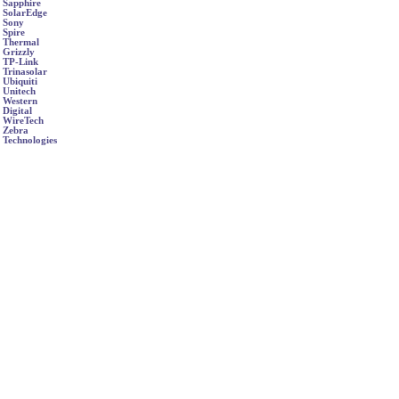
Sapphire
SolarEdge
Sony
Spire
Thermal
Grizzly
TP-Link
Trinasolar
Ubiquiti
Unitech
Western
Digital
WireTech
Zebra
Technologies