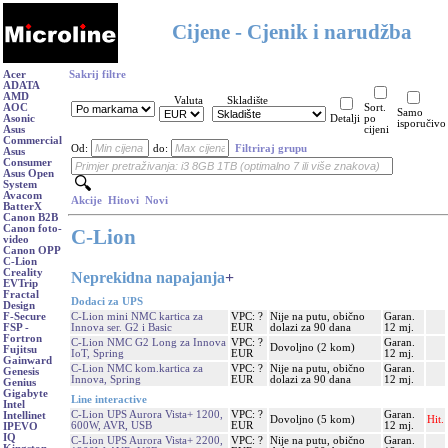
Cijene - Cjenik i narudžba
Acer
Sakrij filtre
ADATA
AMD
Valuta
Skladište
AOC
Sort.
Samo
Asonic
Detalji
po
isporučivo
Asus
cijeni
Commercial
Od:
do:
Filtriraj grupu
Asus
Consumer
Asus Open
System
Avacom
Akcije
Hitovi
Novi
BatterX
Canon B2B
Canon foto-
C-Lion
video
Canon OPP
C-Lion
Creality
Neprekidna napajanja
+
EVTrip
Fractal
Dodaci za UPS
Design
C-Lion mini NMC kartica za
VPC: ?
Nije na putu, obično
Garan.
F-Secure
Innova ser. G2 i Basic
EUR
dolazi za 90 dana
12 mj.
FSP -
Fortron
C-Lion NMC G2 Long za Innova
VPC: ?
Garan.
Dovoljno (2 kom)
Fujitsu
IoT, Spring
EUR
12 mj.
Gainward
C-Lion NMC kom.kartica za
VPC: ?
Nije na putu, obično
Garan.
Genesis
Innova, Spring
EUR
dolazi za 90 dana
12 mj.
Genius
Gigabyte
Line interactive
Intel
C-Lion UPS Aurora Vista+ 1200,
VPC: ?
Garan.
Intellinet
Dovoljno (5 kom)
Hit.
600W, AVR, USB
EUR
12 mj.
IPEVO
IQ
C-Lion UPS Aurora Vista+ 2200,
VPC: ?
Nije na putu, obično
Garan.