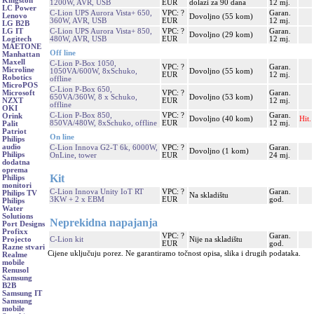
Kingston
1200W, AVR, USB
EUR
dolazi za 90 dana
12 mj.
LC Power
C-Lion UPS Aurora Vista+ 650,
VPC: ?
Garan.
Lenovo
Dovoljno (55 kom)
360W, AVR, USB
EUR
12 mj.
LG B2B
C-Lion UPS Aurora Vista+ 850,
VPC: ?
Garan.
LG IT
Dovoljno (29 kom)
480W, AVR, USB
EUR
12 mj.
Logitech
MAETONE
Off line
Manhattan
Maxell
C-Lion P-Box 1050,
VPC: ?
Garan.
Microline
1050VA/600W, 8xSchuko,
Dovoljno (55 kom)
EUR
12 mj.
Robotics
offline
MicroPOS
C-Lion P-Box 650,
VPC: ?
Garan.
Microsoft
650VA/360W, 8 x Schuko,
Dovoljno (53 kom)
EUR
12 mj.
NZXT
offline
OKI
C-Lion P-Box 850,
VPC: ?
Garan.
Orink
Dovoljno (40 kom)
Hit.
850VA/480W, 8xSchuko, offline
EUR
12 mj.
Palit
Patriot
On line
Philips
audio
C-Lion Innova G2-T 6k, 6000W,
VPC: ?
Garan.
Dovoljno (1 kom)
Philips
OnLine, tower
EUR
24 mj.
dodatna
oprema
Kit
Philips
monitori
C-Lion Innova Unity IoT RT
VPC: ?
Garan.
Philips TV
Na skladištu
3KW + 2 x EBM
EUR
god.
Philips
Water
Solutions
Neprekidna napajanja
Port Designs
Profixx
VPC: ?
Garan.
C-Lion kit
Nije na skladištu
Projecto
EUR
god.
Razne stvari
Cijene uključuju porez. Ne garantiramo točnost opisa, slika i drugih podataka.
Realme
mobile
Renusol
Samsung
B2B
Samsung IT
Samsung
mobile