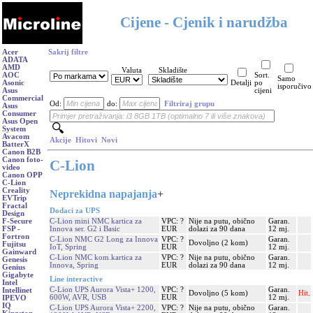
Cijene - Cjenik i narudžba
Acer
Sakrij filtre
ADATA
AMD
Valuta
Skladište
AOC
Sort.
Samo
Asonic
Detalji
po
isporučivo
Asus
cijeni
Commercial
Od:
do:
Filtriraj grupu
Asus
Consumer
Asus Open
System
Avacom
Akcije
Hitovi
Novi
BatterX
Canon B2B
Canon foto-
C-Lion
video
Canon OPP
C-Lion
Creality
Neprekidna napajanja
+
EVTrip
Fractal
Dodaci za UPS
Design
C-Lion mini NMC kartica za
VPC: ?
Nije na putu, obično
Garan.
F-Secure
Innova ser. G2 i Basic
EUR
dolazi za 90 dana
12 mj.
FSP -
Fortron
C-Lion NMC G2 Long za Innova
VPC: ?
Garan.
Dovoljno (2 kom)
Fujitsu
IoT, Spring
EUR
12 mj.
Gainward
C-Lion NMC kom.kartica za
VPC: ?
Nije na putu, obično
Garan.
Genesis
Innova, Spring
EUR
dolazi za 90 dana
12 mj.
Genius
Gigabyte
Line interactive
Intel
C-Lion UPS Aurora Vista+ 1200,
VPC: ?
Garan.
Intellinet
Dovoljno (5 kom)
Hit.
600W, AVR, USB
EUR
12 mj.
IPEVO
IQ
C-Lion UPS Aurora Vista+ 2200,
VPC: ?
Nije na putu, obično
Garan.