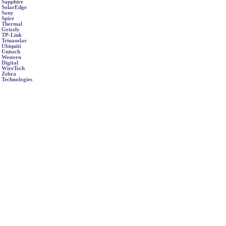
Sapphire
SolarEdge
Sony
Spire
Thermal
Grizzly
TP-Link
Trinasolar
Ubiquiti
Unitech
Western
Digital
WireTech
Zebra
Technologies