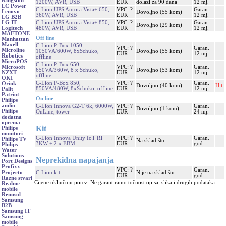
Kingston
1200W, AVR, USB
EUR
dolazi za 90 dana
12 mj.
LC Power
C-Lion UPS Aurora Vista+ 650,
VPC: ?
Garan.
Lenovo
Dovoljno (55 kom)
360W, AVR, USB
EUR
12 mj.
LG B2B
C-Lion UPS Aurora Vista+ 850,
VPC: ?
Garan.
LG IT
Dovoljno (29 kom)
480W, AVR, USB
EUR
12 mj.
Logitech
MAETONE
Off line
Manhattan
Maxell
C-Lion P-Box 1050,
VPC: ?
Garan.
Microline
1050VA/600W, 8xSchuko,
Dovoljno (55 kom)
EUR
12 mj.
Robotics
offline
MicroPOS
C-Lion P-Box 650,
VPC: ?
Garan.
Microsoft
650VA/360W, 8 x Schuko,
Dovoljno (53 kom)
EUR
12 mj.
NZXT
offline
OKI
C-Lion P-Box 850,
VPC: ?
Garan.
Orink
Dovoljno (40 kom)
Hit.
850VA/480W, 8xSchuko, offline
EUR
12 mj.
Palit
Patriot
On line
Philips
audio
C-Lion Innova G2-T 6k, 6000W,
VPC: ?
Garan.
Dovoljno (1 kom)
Philips
OnLine, tower
EUR
24 mj.
dodatna
oprema
Kit
Philips
monitori
C-Lion Innova Unity IoT RT
VPC: ?
Garan.
Philips TV
Na skladištu
3KW + 2 x EBM
EUR
god.
Philips
Water
Solutions
Neprekidna napajanja
Port Designs
Profixx
VPC: ?
Garan.
C-Lion kit
Nije na skladištu
Projecto
EUR
god.
Razne stvari
Cijene uključuju porez. Ne garantiramo točnost opisa, slika i drugih podataka.
Realme
mobile
Renusol
Samsung
B2B
Samsung IT
Samsung
mobile