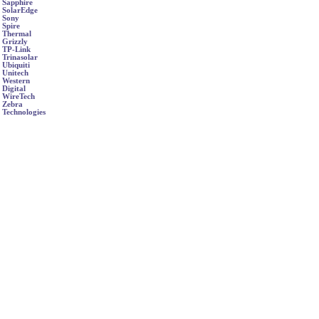
Sapphire
SolarEdge
Sony
Spire
Thermal
Grizzly
TP-Link
Trinasolar
Ubiquiti
Unitech
Western
Digital
WireTech
Zebra
Technologies