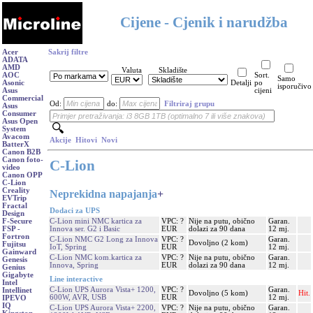
Cijene - Cjenik i narudžba
Acer
Sakrij filtre
ADATA
AMD
Valuta
Skladište
AOC
Sort.
Samo
Asonic
Detalji
po
isporučivo
Asus
cijeni
Commercial
Od:
do:
Filtriraj grupu
Asus
Consumer
Asus Open
System
Avacom
Akcije
Hitovi
Novi
BatterX
Canon B2B
Canon foto-
C-Lion
video
Canon OPP
C-Lion
Creality
Neprekidna napajanja
+
EVTrip
Fractal
Dodaci za UPS
Design
C-Lion mini NMC kartica za
VPC: ?
Nije na putu, obično
Garan.
F-Secure
Innova ser. G2 i Basic
EUR
dolazi za 90 dana
12 mj.
FSP -
Fortron
C-Lion NMC G2 Long za Innova
VPC: ?
Garan.
Dovoljno (2 kom)
Fujitsu
IoT, Spring
EUR
12 mj.
Gainward
C-Lion NMC kom.kartica za
VPC: ?
Nije na putu, obično
Garan.
Genesis
Innova, Spring
EUR
dolazi za 90 dana
12 mj.
Genius
Gigabyte
Line interactive
Intel
C-Lion UPS Aurora Vista+ 1200,
VPC: ?
Garan.
Intellinet
Dovoljno (5 kom)
Hit.
600W, AVR, USB
EUR
12 mj.
IPEVO
IQ
C-Lion UPS Aurora Vista+ 2200,
VPC: ?
Nije na putu, obično
Garan.