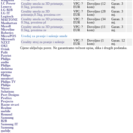
Kingston
LC Power
Creality smola za 3D printanje,
VPC: ?
Dovoljno (12
Garan. 3
Lenovo
0.5kg, prozirna
EUR
kom)
mj.
LG B2B
Creality smola za 3D
VPC: ?
Dovoljno (28
Garan. 3
LG IT
printanje,0.5kg, prozirna crv
EUR
kom)
mj.
Logitech
Creality smola za 3D printanje,
VPC: ?
Dovoljno (34
Garan. 3
MAETONE
0.5kg, prozirna pl
EUR
kom)
mj.
Manhattan
Maxell
Creality smola za 3D printanje,
VPC: ?
Dovoljno (11
Garan. 3
Microline
0.5kg, prozirna ze
EUR
kom)
mj.
Robotics
Uređaj za pranje i sušenje smole
MicroPOS
Microsoft
VPC: ?
Dovoljno (1
Garan. 12
Creality stroj za pranje i sušenje
NZXT
EUR
kom)
mj.
OKI
Cijene uključuju porez. Ne garantiramo točnost opisa, slika i drugih podataka.
Orink
Palit
Patriot
Philips
audio
Philips
dodatna
oprema
Philips
monitori
Philips TV
Philips
Water
Solutions
Port Designs
Profixx
Projecto
Razne stvari
Realme
mobile
Renusol
Samsung
B2B
Samsung IT
Samsung
mobile