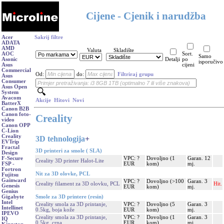
Cijene - Cjenik i narudžba
Acer
Sakrij filtre
ADATA
AMD
Valuta
Skladište
AOC
Sort.
Samo
Asonic
Detalji
po
isporučivo
Asus
cijeni
Commercial
Od:
do:
Filtriraj grupu
Asus
Consumer
Asus Open
System
Avacom
Akcije
Hitovi
Novi
BatterX
Canon B2B
Canon foto-
Creality
video
Canon OPP
C-Lion
Creality
3D tehnologija
+
EVTrip
Fractal
3D printeri za smole ( SLA)
Design
VPC: ?
Dovoljno (1
Garan. 12
F-Secure
Creality 3D printer Halot-Lite
EUR
kom)
mj.
FSP -
Fortron
Nit za 3D olovke, PCL
Fujitsu
Gainward
VPC: ?
Dovoljno (>100
Garan. 3
Creality filament za 3D olovku, PCL
Hit.
Genesis
EUR
kom)
mj.
Genius
Smole za 3D printere (resin)
Gigabyte
Intel
Creality smola za 3D printanje,
VPC: ?
Dovoljno (5
Garan. 3
Intellinet
0.5kg, boja kože
EUR
kom)
mj.
IPEVO
Creality smola za 3D printanje,
VPC: ?
Dovoljno (1
Garan. 3
IQ
0.5kg, crna
EUR
kom)
mj.