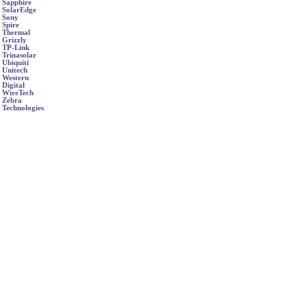
Sapphire
SolarEdge
Sony
Spire
Thermal
Grizzly
TP-Link
Trinasolar
Ubiquiti
Unitech
Western
Digital
WireTech
Zebra
Technologies