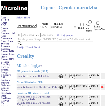
Cijene - Cjenik i narudžba
Acer
Sakrij filtre
ADATA
AMD
Valuta
Skladište
AOC
Sort.
Samo
Asonic
Detalji
po
isporučivo
Asus
cijeni
Commercial
Od:
do:
Filtriraj grupu
Asus
Consumer
Asus Open
System
Avacom
Akcije
Hitovi
Novi
BatterX
Canon B2B
Canon foto-
Creality
video
Canon OPP
C-Lion
Creality
3D tehnologija
+
EVTrip
Fractal
3D printeri za smole ( SLA)
Design
VPC: ?
Dovoljno (1
Garan. 12
F-Secure
Creality 3D printer Halot-Lite
EUR
kom)
mj.
FSP -
Fortron
Nit za 3D olovke, PCL
Fujitsu
Gainward
VPC: ?
Dovoljno (>100
Garan. 3
Creality filament za 3D olovku, PCL
Hit.
Genesis
EUR
kom)
mj.
Genius
Smole za 3D printere (resin)
Gigabyte
Intel
Creality smola za 3D printanje,
VPC: ?
Dovoljno (5
Garan. 3
Intellinet
0.5kg, boja kože
EUR
kom)
mj.
IPEVO
Creality smola za 3D printanje,
VPC: ?
Dovoljno (1
Garan. 3
IQ
0.5kg, crna
EUR
kom)
mj.