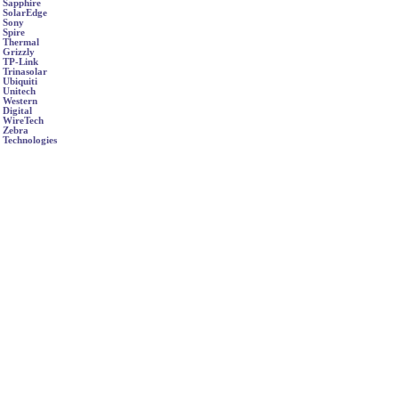
Sapphire
SolarEdge
Sony
Spire
Thermal
Grizzly
TP-Link
Trinasolar
Ubiquiti
Unitech
Western
Digital
WireTech
Zebra
Technologies