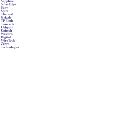
Sapphire
SolarEdge
Sony
Spire
Thermal
Grizzly
TP-Link
Trinasolar
Ubiquiti
Unitech
Western
Digital
WireTech
Zebra
Technologies