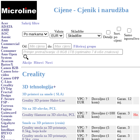
Cijene - Cjenik i narudžba
Acer
Sakrij filtre
ADATA
AMD
Valuta
Skladište
AOC
Sort.
Samo
Asonic
Detalji
po
isporučivo
Asus
cijeni
Commercial
Od:
do:
Filtriraj grupu
Asus
Consumer
Asus Open
System
Avacom
Akcije
Hitovi
Novi
BatterX
Canon B2B
Canon foto-
Creality
video
Canon OPP
C-Lion
Creality
3D tehnologija
+
EVTrip
Fractal
3D printeri za smole ( SLA)
Design
VPC: ?
Dovoljno (1
Garan. 12
F-Secure
Creality 3D printer Halot-Lite
EUR
kom)
mj.
FSP -
Fortron
Nit za 3D olovke, PCL
Fujitsu
Gainward
VPC: ?
Dovoljno (>100
Garan. 3
Creality filament za 3D olovku, PCL
Hit.
Genesis
EUR
kom)
mj.
Genius
Smole za 3D printere (resin)
Gigabyte
Intel
Creality smola za 3D printanje,
VPC: ?
Dovoljno (5
Garan. 3
Intellinet
0.5kg, boja kože
EUR
kom)
mj.
IPEVO
Creality smola za 3D printanje,
VPC: ?
Dovoljno (1
Garan. 3
IQ
0.5kg, crna
EUR
kom)
mj.