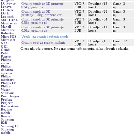
Kingston
LC Power
Creality smola za 3D printanje,
VPC: ?
Dovoljno (12
Garan. 3
Lenovo
0.5kg, prozirna
EUR
kom)
mj.
LG B2B
Creality smola za 3D
VPC: ?
Dovoljno (28
Garan. 3
LG IT
printanje,0.5kg, prozirna crv
EUR
kom)
mj.
Logitech
Creality smola za 3D printanje,
VPC: ?
Dovoljno (34
Garan. 3
MAETONE
0.5kg, prozirna pl
EUR
kom)
mj.
Manhattan
Maxell
Creality smola za 3D printanje,
VPC: ?
Dovoljno (11
Garan. 3
Microline
0.5kg, prozirna ze
EUR
kom)
mj.
Robotics
Uređaj za pranje i sušenje smole
MicroPOS
Microsoft
VPC: ?
Dovoljno (1
Garan. 12
Creality stroj za pranje i sušenje
NZXT
EUR
kom)
mj.
OKI
Cijene uključuju porez. Ne garantiramo točnost opisa, slika i drugih podataka.
Orink
Palit
Patriot
Philips
audio
Philips
dodatna
oprema
Philips
monitori
Philips TV
Philips
Water
Solutions
Port Designs
Profixx
Projecto
Razne stvari
Realme
mobile
Renusol
Samsung
B2B
Samsung IT
Samsung
mobile