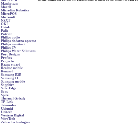
MAETONE
Manhattan
Maxell
Microline Robotics
MicroPOS
Microsoft
NZXT
OKI
Orink
Palit
Patriot
Philips audio
Philips dodatna oprema
Philips monitori
Philips TV
Philips Water Solutions
Port Designs
Profixx
Projecto
Razne stvari
Realme mobile
Renusol
Samsung B2B
Samsung IT
Samsung mobile
Sapphire
SolarEdge
Sony
Spire
Thermal Grizzly
TP-Link
Trinasolar
Ubiquiti
Unitech
Western Digital
WireTech
Zebra Technologies