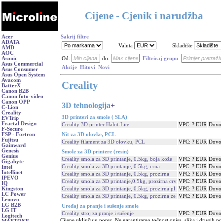
Cijene - Cjenik i narudžba
Acer
Sakrij filtre
ADATA
Valuta
Skladište
AMD
AOC
Asonic
Od:
do:
Filtriraj grupu
Asus Commercial
Akcije
Hitovi
Novi
Asus Consumer
Asus Open System
Avacom
Creality
BatterX
Canon B2B
Canon foto-video
Canon OPP
3D tehnologija
+
C-Lion
Creality
3D printeri za smole ( SLA)
EVTrip
Fractal Design
Creality 3D printer Halot-Lite
VPC: ? EUR
Dovo
F-Secure
Nit za 3D olovke, PCL
FSP - Fortron
Fujitsu
Creality filament za 3D olovku, PCL
VPC: ? EUR
Dovo
Gainward
Genesis
Smole za 3D printere (resin)
Genius
Creality smola za 3D printanje, 0.5kg, boja kože
VPC: ? EUR
Dovo
Gigabyte
Creality smola za 3D printanje, 0.5kg, crna
VPC: ? EUR
Dovo
Intel
Intellinet
Creality smola za 3D printanje, 0.5kg, prozirna
VPC: ? EUR
Dovo
IPEVO
Creality smola za 3D printanje,0.5kg, prozirna crv
VPC: ? EUR
Dovo
IQ
Creality smola za 3D printanje, 0.5kg, prozirna pl
VPC: ? EUR
Dovo
Kingston
LC Power
Creality smola za 3D printanje, 0.5kg, prozirna ze
VPC: ? EUR
Dovo
Lenovo
LG B2B
Uređaj za pranje i sušenje smole
LG IT
Creality stroj za pranje i sušenje
VPC: ? EUR
Dovo
Logitech
Cijene uključuju porez. Ne garantiramo točnost opisa, slika i drugih p