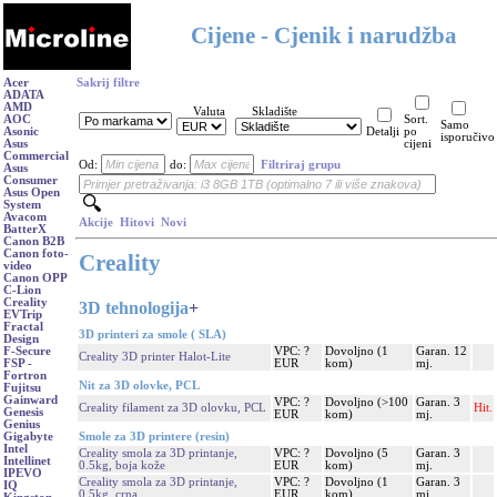
Cijene - Cjenik i narudžba
Acer
Sakrij filtre
ADATA
AMD
Valuta
Skladište
AOC
Sort.
Samo
Asonic
Detalji
po
isporučivo
Asus
cijeni
Commercial
Od:
do:
Filtriraj grupu
Asus
Consumer
Asus Open
System
Avacom
Akcije
Hitovi
Novi
BatterX
Canon B2B
Canon foto-
Creality
video
Canon OPP
C-Lion
Creality
3D tehnologija
+
EVTrip
Fractal
3D printeri za smole ( SLA)
Design
VPC: ?
Dovoljno (1
Garan. 12
F-Secure
Creality 3D printer Halot-Lite
EUR
kom)
mj.
FSP -
Fortron
Nit za 3D olovke, PCL
Fujitsu
Gainward
VPC: ?
Dovoljno (>100
Garan. 3
Creality filament za 3D olovku, PCL
Hit.
Genesis
EUR
kom)
mj.
Genius
Smole za 3D printere (resin)
Gigabyte
Intel
Creality smola za 3D printanje,
VPC: ?
Dovoljno (5
Garan. 3
Intellinet
0.5kg, boja kože
EUR
kom)
mj.
IPEVO
Creality smola za 3D printanje,
VPC: ?
Dovoljno (1
Garan. 3
IQ
0.5kg, crna
EUR
kom)
mj.