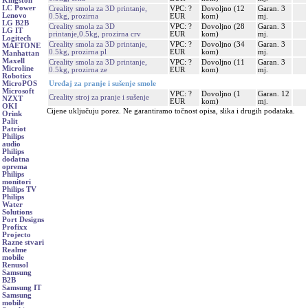
Kingston
LC Power
Creality smola za 3D printanje,
VPC: ?
Dovoljno (12
Garan. 3
Lenovo
0.5kg, prozirna
EUR
kom)
mj.
LG B2B
Creality smola za 3D
VPC: ?
Dovoljno (28
Garan. 3
LG IT
printanje,0.5kg, prozirna crv
EUR
kom)
mj.
Logitech
Creality smola za 3D printanje,
VPC: ?
Dovoljno (34
Garan. 3
MAETONE
0.5kg, prozirna pl
EUR
kom)
mj.
Manhattan
Maxell
Creality smola za 3D printanje,
VPC: ?
Dovoljno (11
Garan. 3
Microline
0.5kg, prozirna ze
EUR
kom)
mj.
Robotics
Uređaj za pranje i sušenje smole
MicroPOS
Microsoft
VPC: ?
Dovoljno (1
Garan. 12
Creality stroj za pranje i sušenje
NZXT
EUR
kom)
mj.
OKI
Cijene uključuju porez. Ne garantiramo točnost opisa, slika i drugih podataka.
Orink
Palit
Patriot
Philips
audio
Philips
dodatna
oprema
Philips
monitori
Philips TV
Philips
Water
Solutions
Port Designs
Profixx
Projecto
Razne stvari
Realme
mobile
Renusol
Samsung
B2B
Samsung IT
Samsung
mobile