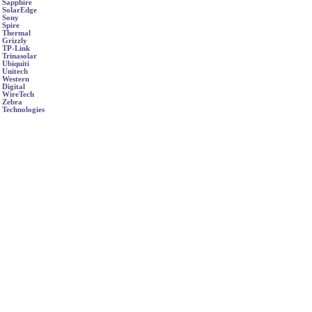
Sapphire
SolarEdge
Sony
Spire
Thermal
Grizzly
TP-Link
Trinasolar
Ubiquiti
Unitech
Western
Digital
WireTech
Zebra
Technologies