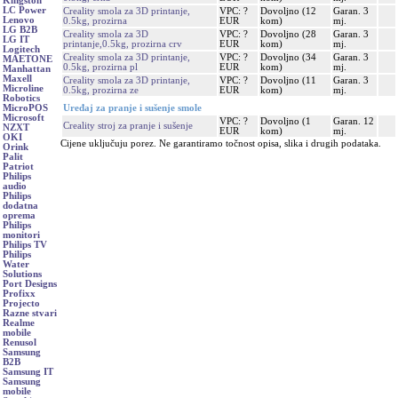
Kingston
LC Power
Creality smola za 3D printanje,
VPC: ?
Dovoljno (12
Garan. 3
Lenovo
0.5kg, prozirna
EUR
kom)
mj.
LG B2B
Creality smola za 3D
VPC: ?
Dovoljno (28
Garan. 3
LG IT
printanje,0.5kg, prozirna crv
EUR
kom)
mj.
Logitech
Creality smola za 3D printanje,
VPC: ?
Dovoljno (34
Garan. 3
MAETONE
0.5kg, prozirna pl
EUR
kom)
mj.
Manhattan
Maxell
Creality smola za 3D printanje,
VPC: ?
Dovoljno (11
Garan. 3
Microline
0.5kg, prozirna ze
EUR
kom)
mj.
Robotics
Uređaj za pranje i sušenje smole
MicroPOS
Microsoft
VPC: ?
Dovoljno (1
Garan. 12
Creality stroj za pranje i sušenje
NZXT
EUR
kom)
mj.
OKI
Cijene uključuju porez. Ne garantiramo točnost opisa, slika i drugih podataka.
Orink
Palit
Patriot
Philips
audio
Philips
dodatna
oprema
Philips
monitori
Philips TV
Philips
Water
Solutions
Port Designs
Profixx
Projecto
Razne stvari
Realme
mobile
Renusol
Samsung
B2B
Samsung IT
Samsung
mobile