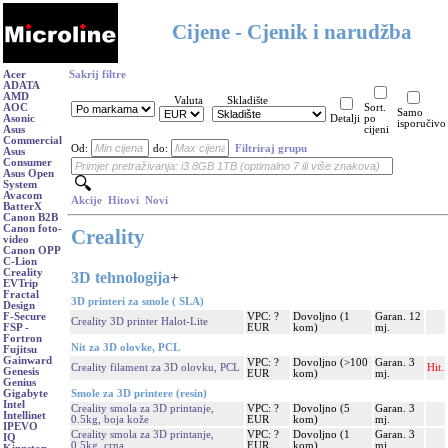
Cijene - Cjenik i narudžba
Acer
Sakrij filtre
ADATA
AMD
Valuta
Skladište
AOC
Sort.
Samo
Asonic
Detalji
po
isporučivo
Asus
cijeni
Commercial
Od:
do:
Filtriraj grupu
Asus
Consumer
Asus Open
System
Avacom
Akcije
Hitovi
Novi
BatterX
Canon B2B
Canon foto-
Creality
video
Canon OPP
C-Lion
Creality
3D tehnologija
+
EVTrip
Fractal
3D printeri za smole ( SLA)
Design
VPC: ?
Dovoljno (1
Garan. 12
F-Secure
Creality 3D printer Halot-Lite
EUR
kom)
mj.
FSP -
Fortron
Nit za 3D olovke, PCL
Fujitsu
Gainward
VPC: ?
Dovoljno (>100
Garan. 3
Creality filament za 3D olovku, PCL
Hit.
Genesis
EUR
kom)
mj.
Genius
Smole za 3D printere (resin)
Gigabyte
Intel
Creality smola za 3D printanje,
VPC: ?
Dovoljno (5
Garan. 3
Intellinet
0.5kg, boja kože
EUR
kom)
mj.
IPEVO
Creality smola za 3D printanje,
VPC: ?
Dovoljno (1
Garan. 3
IQ
0.5kg, crna
EUR
kom)
mj.