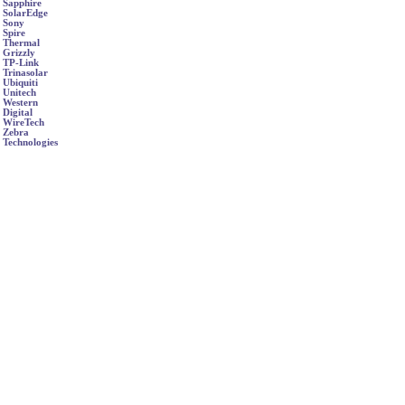
Sapphire
SolarEdge
Sony
Spire
Thermal
Grizzly
TP-Link
Trinasolar
Ubiquiti
Unitech
Western
Digital
WireTech
Zebra
Technologies