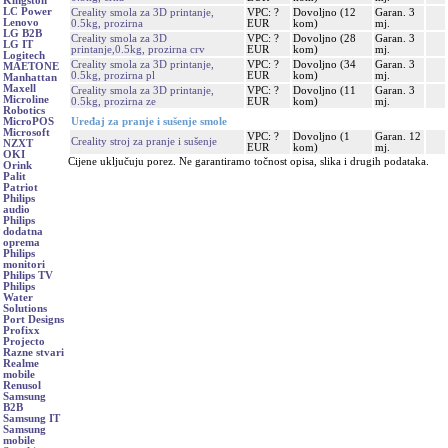
Kingston
LC Power
Creality smola za 3D printanje,
VPC: ?
Dovoljno (12
Garan. 3
Lenovo
0.5kg, prozirna
EUR
kom)
mj.
LG B2B
Creality smola za 3D
VPC: ?
Dovoljno (28
Garan. 3
LG IT
printanje,0.5kg, prozirna crv
EUR
kom)
mj.
Logitech
Creality smola za 3D printanje,
VPC: ?
Dovoljno (34
Garan. 3
MAETONE
0.5kg, prozirna pl
EUR
kom)
mj.
Manhattan
Maxell
Creality smola za 3D printanje,
VPC: ?
Dovoljno (11
Garan. 3
Microline
0.5kg, prozirna ze
EUR
kom)
mj.
Robotics
Uređaj za pranje i sušenje smole
MicroPOS
Microsoft
VPC: ?
Dovoljno (1
Garan. 12
Creality stroj za pranje i sušenje
NZXT
EUR
kom)
mj.
OKI
Cijene uključuju porez. Ne garantiramo točnost opisa, slika i drugih podataka.
Orink
Palit
Patriot
Philips
audio
Philips
dodatna
oprema
Philips
monitori
Philips TV
Philips
Water
Solutions
Port Designs
Profixx
Projecto
Razne stvari
Realme
mobile
Renusol
Samsung
B2B
Samsung IT
Samsung
mobile