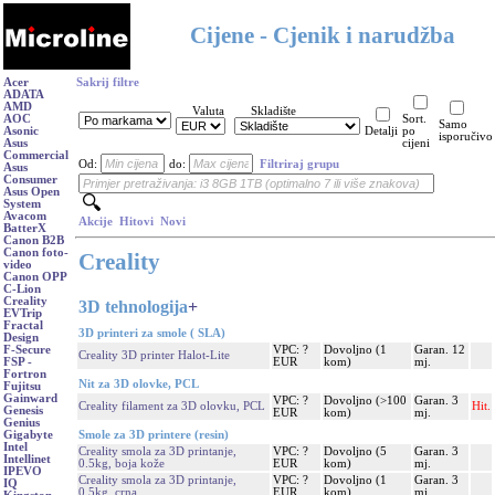
Cijene - Cjenik i narudžba
Acer
Sakrij filtre
ADATA
AMD
Valuta
Skladište
AOC
Sort.
Samo
Asonic
Detalji
po
isporučivo
Asus
cijeni
Commercial
Od:
do:
Filtriraj grupu
Asus
Consumer
Asus Open
System
Avacom
Akcije
Hitovi
Novi
BatterX
Canon B2B
Canon foto-
Creality
video
Canon OPP
C-Lion
Creality
3D tehnologija
+
EVTrip
Fractal
3D printeri za smole ( SLA)
Design
VPC: ?
Dovoljno (1
Garan. 12
F-Secure
Creality 3D printer Halot-Lite
EUR
kom)
mj.
FSP -
Fortron
Nit za 3D olovke, PCL
Fujitsu
Gainward
VPC: ?
Dovoljno (>100
Garan. 3
Creality filament za 3D olovku, PCL
Hit.
Genesis
EUR
kom)
mj.
Genius
Smole za 3D printere (resin)
Gigabyte
Intel
Creality smola za 3D printanje,
VPC: ?
Dovoljno (5
Garan. 3
Intellinet
0.5kg, boja kože
EUR
kom)
mj.
IPEVO
Creality smola za 3D printanje,
VPC: ?
Dovoljno (1
Garan. 3
IQ
0.5kg, crna
EUR
kom)
mj.