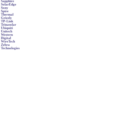
Sapphire
SolarEdge
Sony
Spire
Thermal
Grizzly
TP-Link
Trinasolar
Ubiquiti
Unitech
Western
Digital
WireTech
Zebra
Technologies