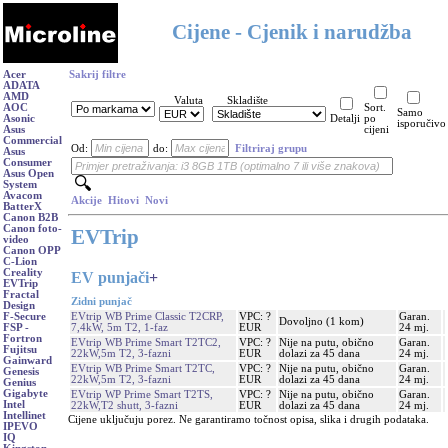
Cijene - Cjenik i narudžba
Acer
Sakrij filtre
ADATA
AMD
Valuta
Skladište
AOC
Sort.
Samo
Asonic
Detalji
po
isporučivo
Asus
cijeni
Commercial
Od:
do:
Filtriraj grupu
Asus
Consumer
Asus Open
System
Avacom
Akcije
Hitovi
Novi
BatterX
Canon B2B
Canon foto-
EVTrip
video
Canon OPP
C-Lion
Creality
EV punjači
+
EVTrip
Fractal
Zidni punjač
Design
EVtrip WB Prime Classic T2CRP,
VPC: ?
Garan.
F-Secure
Dovoljno (1 kom)
7,4kW, 5m T2, 1-faz
EUR
24 mj.
FSP -
Fortron
EVtrip WB Prime Smart T2TC2,
VPC: ?
Nije na putu, obično
Garan.
Fujitsu
22kW,5m T2, 3-fazni
EUR
dolazi za 45 dana
24 mj.
Gainward
EVtrip WB Prime Smart T2TC,
VPC: ?
Nije na putu, obično
Garan.
Genesis
22kW,5m T2, 3-fazni
EUR
dolazi za 45 dana
24 mj.
Genius
Gigabyte
EVtrip WP Prime Smart T2TS,
VPC: ?
Nije na putu, obično
Garan.
Intel
22kW,T2 shutt, 3-fazni
EUR
dolazi za 45 dana
24 mj.
Intellinet
Cijene uključuju porez. Ne garantiramo točnost opisa, slika i drugih podataka.
IPEVO
IQ