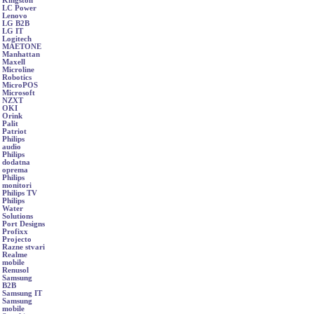
Kingston
LC Power
Lenovo
LG B2B
LG IT
Logitech
MAETONE
Manhattan
Maxell
Microline
Robotics
MicroPOS
Microsoft
NZXT
OKI
Orink
Palit
Patriot
Philips
audio
Philips
dodatna
oprema
Philips
monitori
Philips TV
Philips
Water
Solutions
Port Designs
Profixx
Projecto
Razne stvari
Realme
mobile
Renusol
Samsung
B2B
Samsung IT
Samsung
mobile