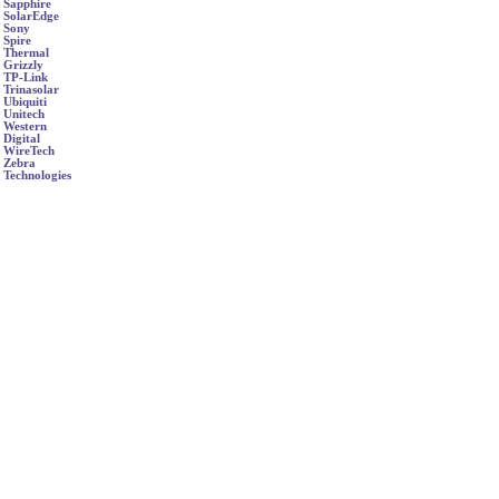
Sapphire
SolarEdge
Sony
Spire
Thermal
Grizzly
TP-Link
Trinasolar
Ubiquiti
Unitech
Western
Digital
WireTech
Zebra
Technologies