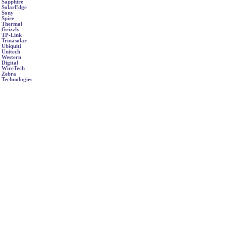
Sapphire
SolarEdge
Sony
Spire
Thermal
Grizzly
TP-Link
Trinasolar
Ubiquiti
Unitech
Western
Digital
WireTech
Zebra
Technologies