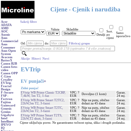
Cijene - Cjenik i narudžba
Acer
Sakrij filtre
ADATA
AMD
Valuta
Skladište
AOC
Sort.
Samo
Asonic
Detalji
po
isporučivo
Asus
cijeni
Commercial
Od:
do:
Filtriraj grupu
Asus
Consumer
Asus Open
System
Avacom
Akcije
Hitovi
Novi
BatterX
Canon B2B
Canon foto-
EVTrip
video
Canon OPP
C-Lion
Creality
EV punjači
+
EVTrip
Fractal
Zidni punjač
Design
EVtrip WB Prime Classic T2CRP,
VPC: ?
Garan.
F-Secure
Dovoljno (1 kom)
7,4kW, 5m T2, 1-faz
EUR
24 mj.
FSP -
Fortron
EVtrip WB Prime Smart T2TC2,
VPC: ?
Nije na putu, obično
Garan.
Fujitsu
22kW,5m T2, 3-fazni
EUR
dolazi za 45 dana
24 mj.
Gainward
EVtrip WB Prime Smart T2TC,
VPC: ?
Nije na putu, obično
Garan.
Genesis
22kW,5m T2, 3-fazni
EUR
dolazi za 45 dana
24 mj.
Genius
Gigabyte
EVtrip WP Prime Smart T2TS,
VPC: ?
Nije na putu, obično
Garan.
Intel
22kW,T2 shutt, 3-fazni
EUR
dolazi za 45 dana
24 mj.
Intellinet
Cijene uključuju porez. Ne garantiramo točnost opisa, slika i drugih podataka.
IPEVO
IQ