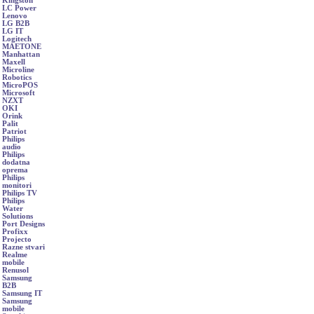
Kingston
LC Power
Lenovo
LG B2B
LG IT
Logitech
MAETONE
Manhattan
Maxell
Microline
Robotics
MicroPOS
Microsoft
NZXT
OKI
Orink
Palit
Patriot
Philips
audio
Philips
dodatna
oprema
Philips
monitori
Philips TV
Philips
Water
Solutions
Port Designs
Profixx
Projecto
Razne stvari
Realme
mobile
Renusol
Samsung
B2B
Samsung IT
Samsung
mobile