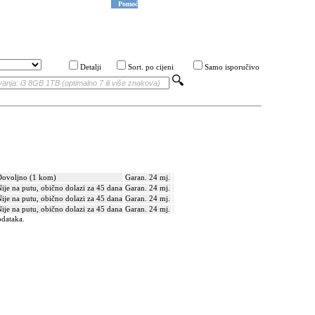
Pomoć
Detalji
Sort. po cijeni
Samo isporučivo
Dovoljno (1 kom)
Garan. 24 mj.
ije na putu, obično dolazi za 45 dana
Garan. 24 mj.
ije na putu, obično dolazi za 45 dana
Garan. 24 mj.
ije na putu, obično dolazi za 45 dana
Garan. 24 mj.
odataka.