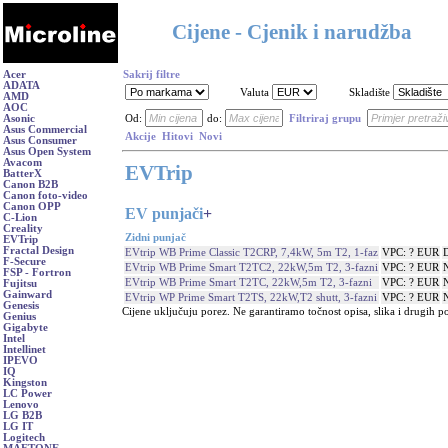
Cijene - Cjenik i narudžba
Acer
Sakrij filtre
ADATA
Valuta
Skladište
AMD
AOC
Asonic
Od:
do:
Filtriraj grupu
Asus Commercial
Akcije
Hitovi
Novi
Asus Consumer
Asus Open System
Avacom
EVTrip
BatterX
Canon B2B
Canon foto-video
Canon OPP
EV punjači
+
C-Lion
Creality
Zidni punjač
EVTrip
Fractal Design
EVtrip WB Prime Classic T2CRP, 7,4kW, 5m T2, 1-faz
VPC: ? EUR
F-Secure
EVtrip WB Prime Smart T2TC2, 22kW,5m T2, 3-fazni
VPC: ? EUR
N
FSP - Fortron
EVtrip WB Prime Smart T2TC, 22kW,5m T2, 3-fazni
VPC: ? EUR
N
Fujitsu
Gainward
EVtrip WP Prime Smart T2TS, 22kW,T2 shutt, 3-fazni
VPC: ? EUR
N
Genesis
Cijene uključuju porez. Ne garantiramo točnost opisa, slika i drugih p
Genius
Gigabyte
Intel
Intellinet
IPEVO
IQ
Kingston
LC Power
Lenovo
LG B2B
LG IT
Logitech