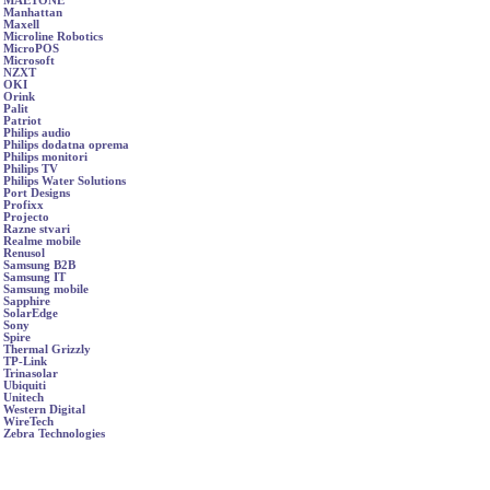
MAETONE
Manhattan
Maxell
Microline Robotics
MicroPOS
Microsoft
NZXT
OKI
Orink
Palit
Patriot
Philips audio
Philips dodatna oprema
Philips monitori
Philips TV
Philips Water Solutions
Port Designs
Profixx
Projecto
Razne stvari
Realme mobile
Renusol
Samsung B2B
Samsung IT
Samsung mobile
Sapphire
SolarEdge
Sony
Spire
Thermal Grizzly
TP-Link
Trinasolar
Ubiquiti
Unitech
Western Digital
WireTech
Zebra Technologies