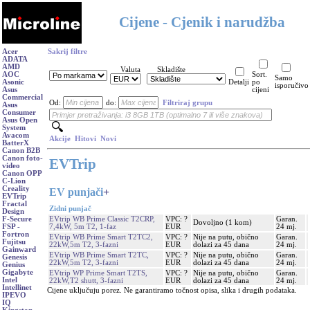
Cijene - Cjenik i narudžba
Acer
Sakrij filtre
ADATA
AMD
Valuta
Skladište
AOC
Sort.
Samo
Asonic
Detalji
po
isporučivo
Asus
cijeni
Commercial
Od:
do:
Filtriraj grupu
Asus
Consumer
Asus Open
System
Avacom
Akcije
Hitovi
Novi
BatterX
Canon B2B
Canon foto-
EVTrip
video
Canon OPP
C-Lion
Creality
EV punjači
+
EVTrip
Fractal
Zidni punjač
Design
EVtrip WB Prime Classic T2CRP,
VPC: ?
Garan.
F-Secure
Dovoljno (1 kom)
7,4kW, 5m T2, 1-faz
EUR
24 mj.
FSP -
Fortron
EVtrip WB Prime Smart T2TC2,
VPC: ?
Nije na putu, obično
Garan.
Fujitsu
22kW,5m T2, 3-fazni
EUR
dolazi za 45 dana
24 mj.
Gainward
EVtrip WB Prime Smart T2TC,
VPC: ?
Nije na putu, obično
Garan.
Genesis
22kW,5m T2, 3-fazni
EUR
dolazi za 45 dana
24 mj.
Genius
Gigabyte
EVtrip WP Prime Smart T2TS,
VPC: ?
Nije na putu, obično
Garan.
Intel
22kW,T2 shutt, 3-fazni
EUR
dolazi za 45 dana
24 mj.
Intellinet
Cijene uključuju porez. Ne garantiramo točnost opisa, slika i drugih podataka.
IPEVO
IQ