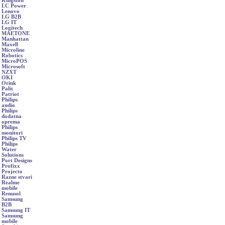
Kingston
LC Power
Lenovo
LG B2B
LG IT
Logitech
MAETONE
Manhattan
Maxell
Microline
Robotics
MicroPOS
Microsoft
NZXT
OKI
Orink
Palit
Patriot
Philips
audio
Philips
dodatna
oprema
Philips
monitori
Philips TV
Philips
Water
Solutions
Port Designs
Profixx
Projecto
Razne stvari
Realme
mobile
Renusol
Samsung
B2B
Samsung IT
Samsung
mobile