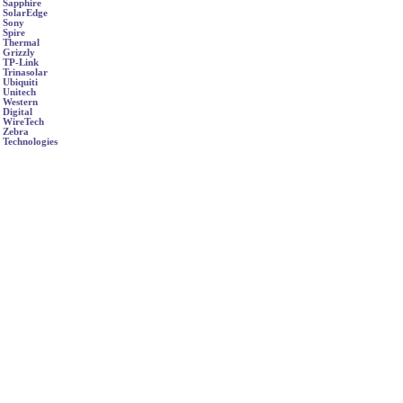
Sapphire
SolarEdge
Sony
Spire
Thermal
Grizzly
TP-Link
Trinasolar
Ubiquiti
Unitech
Western
Digital
WireTech
Zebra
Technologies