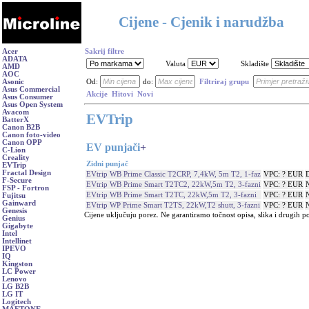
Cijene - Cjenik i narudžba
Acer
Sakrij filtre
ADATA
Valuta
Skladište
AMD
AOC
Asonic
Od:
do:
Filtriraj grupu
Asus Commercial
Akcije
Hitovi
Novi
Asus Consumer
Asus Open System
Avacom
EVTrip
BatterX
Canon B2B
Canon foto-video
Canon OPP
EV punjači
+
C-Lion
Creality
Zidni punjač
EVTrip
Fractal Design
EVtrip WB Prime Classic T2CRP, 7,4kW, 5m T2, 1-faz
VPC: ? EUR
F-Secure
EVtrip WB Prime Smart T2TC2, 22kW,5m T2, 3-fazni
VPC: ? EUR
N
FSP - Fortron
EVtrip WB Prime Smart T2TC, 22kW,5m T2, 3-fazni
VPC: ? EUR
N
Fujitsu
Gainward
EVtrip WP Prime Smart T2TS, 22kW,T2 shutt, 3-fazni
VPC: ? EUR
N
Genesis
Cijene uključuju porez. Ne garantiramo točnost opisa, slika i drugih p
Genius
Gigabyte
Intel
Intellinet
IPEVO
IQ
Kingston
LC Power
Lenovo
LG B2B
LG IT
Logitech