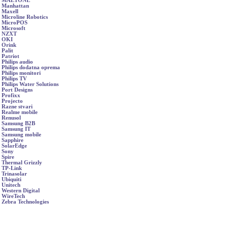
MAETONE
Manhattan
Maxell
Microline Robotics
MicroPOS
Microsoft
NZXT
OKI
Orink
Palit
Patriot
Philips audio
Philips dodatna oprema
Philips monitori
Philips TV
Philips Water Solutions
Port Designs
Profixx
Projecto
Razne stvari
Realme mobile
Renusol
Samsung B2B
Samsung IT
Samsung mobile
Sapphire
SolarEdge
Sony
Spire
Thermal Grizzly
TP-Link
Trinasolar
Ubiquiti
Unitech
Western Digital
WireTech
Zebra Technologies