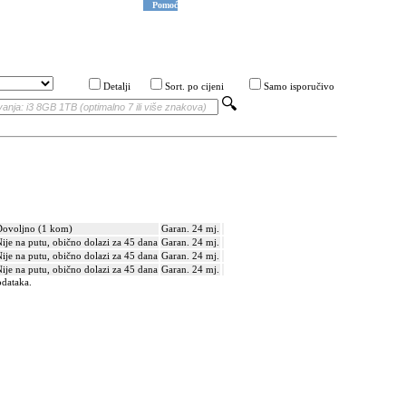
Pomoć
Detalji
Sort. po cijeni
Samo isporučivo
Dovoljno (1 kom)
Garan. 24 mj.
ije na putu, obično dolazi za 45 dana
Garan. 24 mj.
ije na putu, obično dolazi za 45 dana
Garan. 24 mj.
ije na putu, obično dolazi za 45 dana
Garan. 24 mj.
odataka.