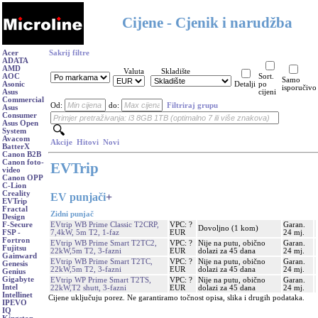
Cijene - Cjenik i narudžba
Acer
Sakrij filtre
ADATA
AMD
Valuta
Skladište
AOC
Sort.
Samo
Asonic
Detalji
po
isporučivo
Asus
cijeni
Commercial
Od:
do:
Filtriraj grupu
Asus
Consumer
Asus Open
System
Avacom
Akcije
Hitovi
Novi
BatterX
Canon B2B
Canon foto-
EVTrip
video
Canon OPP
C-Lion
Creality
EV punjači
+
EVTrip
Fractal
Zidni punjač
Design
EVtrip WB Prime Classic T2CRP,
VPC: ?
Garan.
F-Secure
Dovoljno (1 kom)
7,4kW, 5m T2, 1-faz
EUR
24 mj.
FSP -
Fortron
EVtrip WB Prime Smart T2TC2,
VPC: ?
Nije na putu, obično
Garan.
Fujitsu
22kW,5m T2, 3-fazni
EUR
dolazi za 45 dana
24 mj.
Gainward
EVtrip WB Prime Smart T2TC,
VPC: ?
Nije na putu, obično
Garan.
Genesis
22kW,5m T2, 3-fazni
EUR
dolazi za 45 dana
24 mj.
Genius
Gigabyte
EVtrip WP Prime Smart T2TS,
VPC: ?
Nije na putu, obično
Garan.
Intel
22kW,T2 shutt, 3-fazni
EUR
dolazi za 45 dana
24 mj.
Intellinet
Cijene uključuju porez. Ne garantiramo točnost opisa, slika i drugih podataka.
IPEVO
IQ