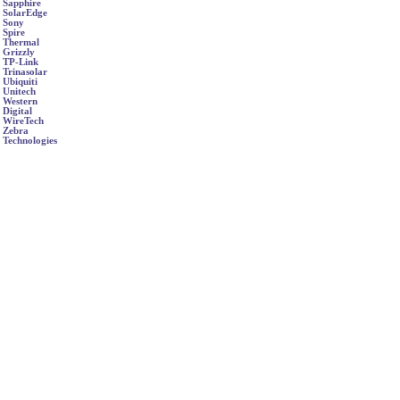
Sapphire
SolarEdge
Sony
Spire
Thermal
Grizzly
TP-Link
Trinasolar
Ubiquiti
Unitech
Western
Digital
WireTech
Zebra
Technologies