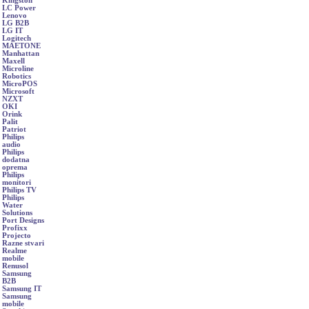
Kingston
LC Power
Lenovo
LG B2B
LG IT
Logitech
MAETONE
Manhattan
Maxell
Microline
Robotics
MicroPOS
Microsoft
NZXT
OKI
Orink
Palit
Patriot
Philips
audio
Philips
dodatna
oprema
Philips
monitori
Philips TV
Philips
Water
Solutions
Port Designs
Profixx
Projecto
Razne stvari
Realme
mobile
Renusol
Samsung
B2B
Samsung IT
Samsung
mobile