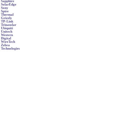
Sapphire
SolarEdge
Sony
Spire
Thermal
Grizzly
TP-Link
Trinasolar
Ubiquiti
Unitech
Western
Digital
WireTech
Zebra
Technologies