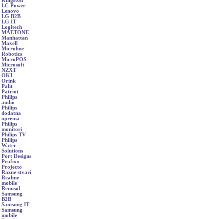
Kingston
LC Power
Lenovo
LG B2B
LG IT
Logitech
MAETONE
Manhattan
Maxell
Microline
Robotics
MicroPOS
Microsoft
NZXT
OKI
Orink
Palit
Patriot
Philips
audio
Philips
dodatna
oprema
Philips
monitori
Philips TV
Philips
Water
Solutions
Port Designs
Profixx
Projecto
Razne stvari
Realme
mobile
Renusol
Samsung
B2B
Samsung IT
Samsung
mobile