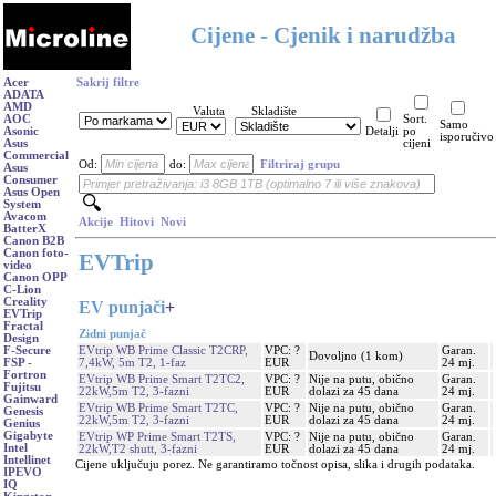
Cijene - Cjenik i narudžba
Acer
Sakrij filtre
ADATA
AMD
Valuta
Skladište
AOC
Sort.
Samo
Asonic
Detalji
po
isporučivo
Asus
cijeni
Commercial
Od:
do:
Filtriraj grupu
Asus
Consumer
Asus Open
System
Avacom
Akcije
Hitovi
Novi
BatterX
Canon B2B
Canon foto-
EVTrip
video
Canon OPP
C-Lion
Creality
EV punjači
+
EVTrip
Fractal
Zidni punjač
Design
EVtrip WB Prime Classic T2CRP,
VPC: ?
Garan.
F-Secure
Dovoljno (1 kom)
7,4kW, 5m T2, 1-faz
EUR
24 mj.
FSP -
Fortron
EVtrip WB Prime Smart T2TC2,
VPC: ?
Nije na putu, obično
Garan.
Fujitsu
22kW,5m T2, 3-fazni
EUR
dolazi za 45 dana
24 mj.
Gainward
EVtrip WB Prime Smart T2TC,
VPC: ?
Nije na putu, obično
Garan.
Genesis
22kW,5m T2, 3-fazni
EUR
dolazi za 45 dana
24 mj.
Genius
Gigabyte
EVtrip WP Prime Smart T2TS,
VPC: ?
Nije na putu, obično
Garan.
Intel
22kW,T2 shutt, 3-fazni
EUR
dolazi za 45 dana
24 mj.
Intellinet
Cijene uključuju porez. Ne garantiramo točnost opisa, slika i drugih podataka.
IPEVO
IQ