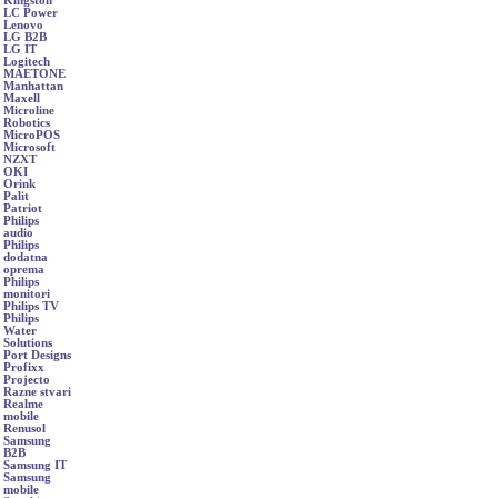
Kingston
LC Power
Lenovo
LG B2B
LG IT
Logitech
MAETONE
Manhattan
Maxell
Microline
Robotics
MicroPOS
Microsoft
NZXT
OKI
Orink
Palit
Patriot
Philips
audio
Philips
dodatna
oprema
Philips
monitori
Philips TV
Philips
Water
Solutions
Port Designs
Profixx
Projecto
Razne stvari
Realme
mobile
Renusol
Samsung
B2B
Samsung IT
Samsung
mobile