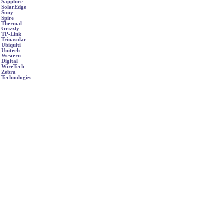
Sapphire
SolarEdge
Sony
Spire
Thermal
Grizzly
TP-Link
Trinasolar
Ubiquiti
Unitech
Western
Digital
WireTech
Zebra
Technologies