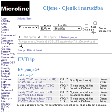
Cijene - Cjenik i narudžba
Acer
Sakrij filtre
ADATA
AMD
Valuta
Skladište
AOC
Sort.
Samo
Asonic
Detalji
po
isporučivo
Asus
cijeni
Commercial
Od:
do:
Filtriraj grupu
Asus
Consumer
Asus Open
System
Avacom
Akcije
Hitovi
Novi
BatterX
Canon B2B
Canon foto-
EVTrip
video
Canon OPP
C-Lion
Creality
EV punjači
+
EVTrip
Fractal
Zidni punjač
Design
EVtrip WB Prime Classic T2CRP,
VPC: ?
Garan.
F-Secure
Dovoljno (1 kom)
7,4kW, 5m T2, 1-faz
EUR
24 mj.
FSP -
Fortron
EVtrip WB Prime Smart T2TC2,
VPC: ?
Nije na putu, obično
Garan.
Fujitsu
22kW,5m T2, 3-fazni
EUR
dolazi za 45 dana
24 mj.
Gainward
EVtrip WB Prime Smart T2TC,
VPC: ?
Nije na putu, obično
Garan.
Genesis
22kW,5m T2, 3-fazni
EUR
dolazi za 45 dana
24 mj.
Genius
Gigabyte
EVtrip WP Prime Smart T2TS,
VPC: ?
Nije na putu, obično
Garan.
Intel
22kW,T2 shutt, 3-fazni
EUR
dolazi za 45 dana
24 mj.
Intellinet
Cijene uključuju porez. Ne garantiramo točnost opisa, slika i drugih podataka.
IPEVO
IQ