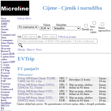
Cijene - Cjenik i narudžba
Acer
Sakrij filtre
ADATA
AMD
Valuta
Skladište
AOC
Sort.
Samo
Asonic
Detalji
po
isporučivo
Asus
cijeni
Commercial
Od:
do:
Filtriraj grupu
Asus
Consumer
Asus Open
System
Avacom
Akcije
Hitovi
Novi
BatterX
Canon B2B
Canon foto-
EVTrip
video
Canon OPP
C-Lion
Creality
EV punjači
+
EVTrip
Fractal
Zidni punjač
Design
EVtrip WB Prime Classic T2CRP,
VPC: ?
Garan.
F-Secure
Dovoljno (1 kom)
7,4kW, 5m T2, 1-faz
EUR
24 mj.
FSP -
Fortron
EVtrip WB Prime Smart T2TC2,
VPC: ?
Nije na putu, obično
Garan.
Fujitsu
22kW,5m T2, 3-fazni
EUR
dolazi za 45 dana
24 mj.
Gainward
EVtrip WB Prime Smart T2TC,
VPC: ?
Nije na putu, obično
Garan.
Genesis
22kW,5m T2, 3-fazni
EUR
dolazi za 45 dana
24 mj.
Genius
Gigabyte
EVtrip WP Prime Smart T2TS,
VPC: ?
Nije na putu, obično
Garan.
Intel
22kW,T2 shutt, 3-fazni
EUR
dolazi za 45 dana
24 mj.
Intellinet
Cijene uključuju porez. Ne garantiramo točnost opisa, slika i drugih podataka.
IPEVO
IQ