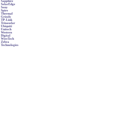
Sapphire
SolarEdge
Sony
Spire
Thermal
Grizzly
TP-Link
Trinasolar
Ubiquiti
Unitech
Western
Digital
WireTech
Zebra
Technologies