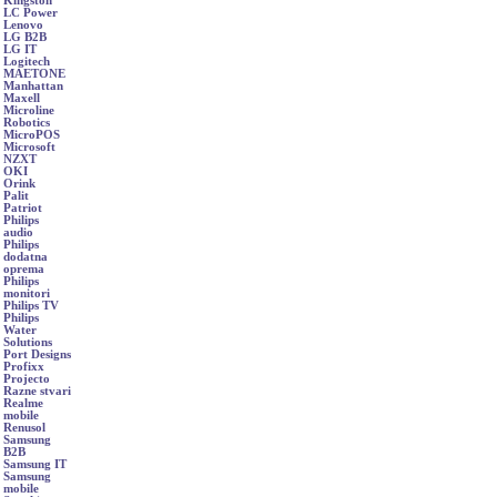
Kingston
LC Power
Lenovo
LG B2B
LG IT
Logitech
MAETONE
Manhattan
Maxell
Microline
Robotics
MicroPOS
Microsoft
NZXT
OKI
Orink
Palit
Patriot
Philips
audio
Philips
dodatna
oprema
Philips
monitori
Philips TV
Philips
Water
Solutions
Port Designs
Profixx
Projecto
Razne stvari
Realme
mobile
Renusol
Samsung
B2B
Samsung IT
Samsung
mobile