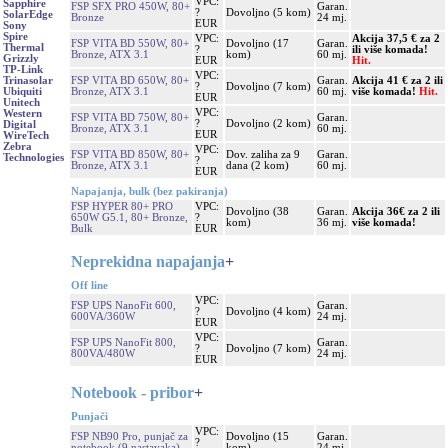
VPC:
Sapphire
FSP SFX PRO 450W, 80+
Garan.
?
Dovoljno (5 kom)
SolarEdge
Bronze
24 mj.
EUR
Sony
Spire
VPC:
Akcija 37,5 € za 2
FSP VITA BD 550W, 80+
Dovoljno (17
Garan.
Thermal
?
ili više komada!
Bronze, ATX 3.1
kom)
60 mj.
Grizzly
EUR
Hit.
TP-Link
VPC:
FSP VITA BD 650W, 80+
Garan.
Akcija 41 € za 2 ili
Trinasolar
?
Dovoljno (7 kom)
Bronze, ATX 3.1
60 mj.
više komada!
Hit.
Ubiquiti
EUR
Unitech
VPC:
Western
FSP VITA BD 750W, 80+
Garan.
?
Dovoljno (2 kom)
Digital
Bronze, ATX 3.1
60 mj.
EUR
WireTech
Zebra
VPC:
FSP VITA BD 850W, 80+
Dov. zaliha za 9
Garan.
Technologies
?
Bronze, ATX 3.1
dana (2 kom)
60 mj.
EUR
Napajanja, bulk (bez pakiranja)
FSP HYPER 80+ PRO
VPC:
Dovoljno (38
Garan.
Akcija 36€ za 2 ili
650W G5.1, 80+ Bronze,
?
kom)
36 mj.
više komada!
Bulk
EUR
Neprekidna napajanja
+
Off line
VPC:
FSP UPS NanoFit 600,
Garan.
?
Dovoljno (4 kom)
600VA/360W
24 mj.
EUR
VPC:
FSP UPS NanoFit 800,
Garan.
?
Dovoljno (7 kom)
800VA/480W
24 mj.
EUR
Notebook - pribor
+
Punjači
VPC:
FSP NB90 Pro, punjač za
Dovoljno (15
Garan.
?
notebook (9 nastavaka)
kom)
24 mj.