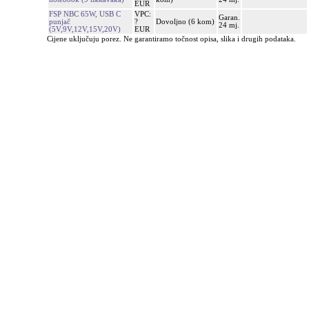
EUR
FSP NBC 65W, USB C
VPC:
Garan.
punjač
?
Dovoljno (6 kom)
24 mj.
(5V,9V,12V,15V,20V)
EUR
Cijene uključuju porez. Ne garantiramo točnost opisa, slika i drugih podataka.