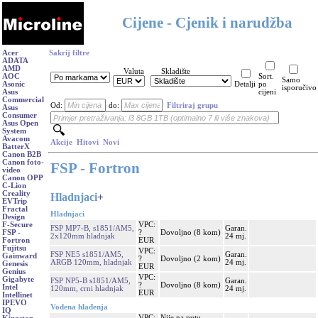
Cijene - Cjenik i narudžba
Acer
Sakrij filtre
ADATA
AMD
Valuta
Skladište
AOC
Sort.
Samo
Asonic
Detalji
po
isporučivo
Asus
cijeni
Commercial
Od:
do:
Filtriraj grupu
Asus
Consumer
Asus Open
System
Avacom
Akcije
Hitovi
Novi
BatterX
Canon B2B
Canon foto-
FSP - Fortron
video
Canon OPP
C-Lion
Creality
Hladnjaci
+
EVTrip
Fractal
Hladnjaci
Design
VPC:
F-Secure
FSP MP7-B, s1851/AM5,
Garan.
?
Dovoljno (8 kom)
FSP -
2x120mm hladnjak
24 mj.
EUR
Fortron
Fujitsu
VPC:
FSP NE5 s1851/AM5,
Garan.
Gainward
?
Dovoljno (2 kom)
ARGB 120mm, hladnjak
24 mj.
Genesis
EUR
Genius
VPC:
Gigabyte
FSP NP5-B s1851/AM5,
Garan.
?
Dovoljno (8 kom)
Intel
120mm, crni hladnjak
24 mj.
EUR
Intellinet
IPEVO
Vodena hlađenja
IQ
VPC:
Nije na putu,