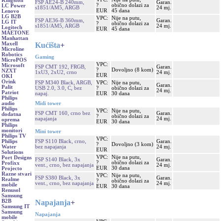
Kingston
FSP AE24-B 240mm,
Garan.
?
obično dolazi za
LC Power
s1851/AM5, ARGB
24 mj.
EUR
45 dana
Lenovo
LG B2B
VPC:
Nije na putu,
FSP AE36-B 360mm,
Garan.
LG IT
?
obično dolazi za
s1851/AM5, ARGB
24 mj.
Logitech
EUR
45 dana
MAETONE
Manhattan
Kućišta
+
Maxell
Microline
Robotics
Gaming
MicroPOS
VPC:
Microsoft
FSP CMT 192, FRGB,
Garan.
?
Dovoljno (8 kom)
NZXT
1xU3, 2xU2, crno
24 mj.
EUR
OKI
Orink
FSP M340 Black, ARGB,
VPC:
Nije na putu,
Garan.
Palit
USB 2.0, 3.0, C, bez
?
obično dolazi za
24 mj.
Patriot
napaj.
EUR
30 dana
Philips
Midi tower
audio
Philips
VPC:
Nije na putu,
FSP CMT 160, crno bez
Garan.
dodatna
?
obično dolazi za
napajanja
24 mj.
oprema
EUR
30 dana
Philips
monitori
Mini tower
Philips TV
VPC:
FSP S110 Black, crno,
Garan.
Philips
?
Dovoljno (3 kom)
bez napajanja
24 mj.
Water
EUR
Solutions
VPC:
Nije na putu,
Port Designs
FSP S140 Black, 3x
Garan.
?
obično dolazi za
Profixx
vent., crno, bez napajanja
24 mj.
EUR
30 dana
Projecto
Razne stvari
VPC:
Nije na putu,
FSP S380 Black, 3x
Garan.
Realme
?
obično dolazi za
vent., crno, bez napajanja
24 mj.
mobile
EUR
30 dana
Renusol
Samsung
Napajanja
+
B2B
Samsung IT
Samsung
Napajanja
mobile