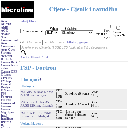
Cijene - Cjenik i narudžba
Acer
Sakrij filtre
ADATA
AMD
Valuta
Skladište
AOC
Sort.
Samo
Asonic
Detalji
po
isporučivo
Asus
cijeni
Commercial
Od:
do:
Filtriraj grupu
Asus
Consumer
Asus Open
System
Avacom
Akcije
Hitovi
Novi
BatterX
Canon B2B
Canon foto-
FSP - Fortron
video
Canon OPP
C-Lion
Creality
Hladnjaci
+
EVTrip
Fractal
Hladnjaci
Design
VPC:
F-Secure
FSP MP7-B, s1851/AM5,
Garan.
?
Dovoljno (8 kom)
FSP -
2x120mm hladnjak
24 mj.
EUR
Fortron
Fujitsu
VPC:
FSP NE5 s1851/AM5,
Garan.
Gainward
?
Dovoljno (2 kom)
ARGB 120mm, hladnjak
24 mj.
Genesis
EUR
Genius
VPC:
Nije na putu,
Gigabyte
FSP NP5-B s1851/AM5,
Garan.
?
obično dolazi za
Intel
120mm, crni hladnjak
24 mj.
EUR
45 dana
Intellinet
IPEVO
Vodena hlađenja
IQ
VPC:
Nije na putu,