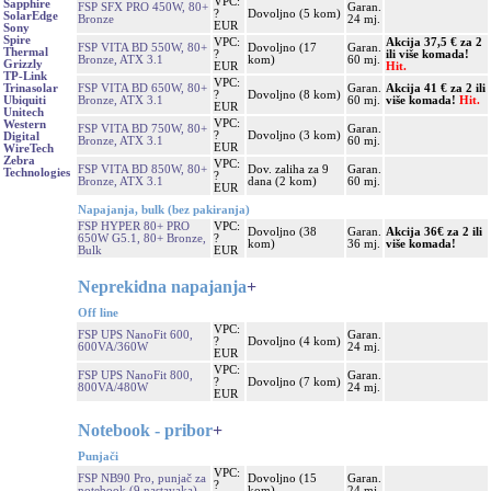
VPC:
Sapphire
FSP SFX PRO 450W, 80+
Garan.
?
Dovoljno (5 kom)
SolarEdge
Bronze
24 mj.
EUR
Sony
Spire
VPC:
Akcija 37,5 € za 2
FSP VITA BD 550W, 80+
Dovoljno (17
Garan.
Thermal
?
ili više komada!
Bronze, ATX 3.1
kom)
60 mj.
Grizzly
EUR
Hit.
TP-Link
VPC:
FSP VITA BD 650W, 80+
Garan.
Akcija 41 € za 2 ili
Trinasolar
?
Dovoljno (8 kom)
Bronze, ATX 3.1
60 mj.
više komada!
Hit.
Ubiquiti
EUR
Unitech
VPC:
Western
FSP VITA BD 750W, 80+
Garan.
?
Dovoljno (3 kom)
Digital
Bronze, ATX 3.1
60 mj.
EUR
WireTech
Zebra
VPC:
FSP VITA BD 850W, 80+
Dov. zaliha za 9
Garan.
Technologies
?
Bronze, ATX 3.1
dana (2 kom)
60 mj.
EUR
Napajanja, bulk (bez pakiranja)
FSP HYPER 80+ PRO
VPC:
Dovoljno (38
Garan.
Akcija 36€ za 2 ili
650W G5.1, 80+ Bronze,
?
kom)
36 mj.
više komada!
Bulk
EUR
Neprekidna napajanja
+
Off line
VPC:
FSP UPS NanoFit 600,
Garan.
?
Dovoljno (4 kom)
600VA/360W
24 mj.
EUR
VPC:
FSP UPS NanoFit 800,
Garan.
?
Dovoljno (7 kom)
800VA/480W
24 mj.
EUR
Notebook - pribor
+
Punjači
VPC:
FSP NB90 Pro, punjač za
Dovoljno (15
Garan.
?
notebook (9 nastavaka)
kom)
24 mj.