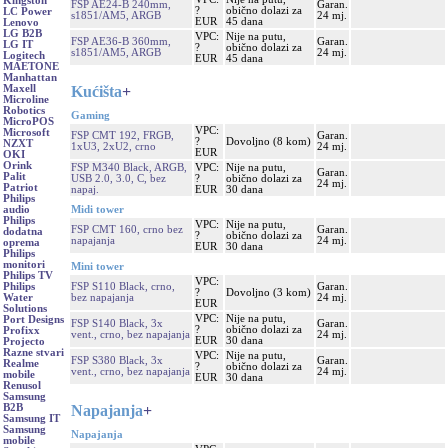
Kingston
FSP AE24-B 240mm,
Garan.
?
obično dolazi za
LC Power
s1851/AM5, ARGB
24 mj.
EUR
45 dana
Lenovo
LG B2B
VPC:
Nije na putu,
FSP AE36-B 360mm,
Garan.
LG IT
?
obično dolazi za
s1851/AM5, ARGB
24 mj.
Logitech
EUR
45 dana
MAETONE
Manhattan
Kućišta
+
Maxell
Microline
Robotics
Gaming
MicroPOS
VPC:
Microsoft
FSP CMT 192, FRGB,
Garan.
?
Dovoljno (8 kom)
NZXT
1xU3, 2xU2, crno
24 mj.
EUR
OKI
Orink
FSP M340 Black, ARGB,
VPC:
Nije na putu,
Garan.
Palit
USB 2.0, 3.0, C, bez
?
obično dolazi za
24 mj.
Patriot
napaj.
EUR
30 dana
Philips
Midi tower
audio
Philips
VPC:
Nije na putu,
FSP CMT 160, crno bez
Garan.
dodatna
?
obično dolazi za
napajanja
24 mj.
oprema
EUR
30 dana
Philips
monitori
Mini tower
Philips TV
VPC:
FSP S110 Black, crno,
Garan.
Philips
?
Dovoljno (3 kom)
bez napajanja
24 mj.
Water
EUR
Solutions
VPC:
Nije na putu,
Port Designs
FSP S140 Black, 3x
Garan.
?
obično dolazi za
Profixx
vent., crno, bez napajanja
24 mj.
EUR
30 dana
Projecto
Razne stvari
VPC:
Nije na putu,
FSP S380 Black, 3x
Garan.
Realme
?
obično dolazi za
vent., crno, bez napajanja
24 mj.
mobile
EUR
30 dana
Renusol
Samsung
Napajanja
+
B2B
Samsung IT
Samsung
Napajanja
mobile