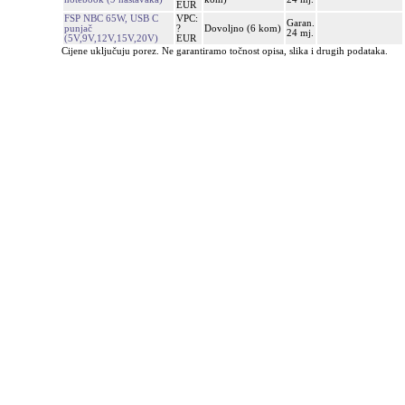
EUR
FSP NBC 65W, USB C
VPC:
Garan.
punjač
?
Dovoljno (6 kom)
24 mj.
(5V,9V,12V,15V,20V)
EUR
Cijene uključuju porez. Ne garantiramo točnost opisa, slika i drugih podataka.