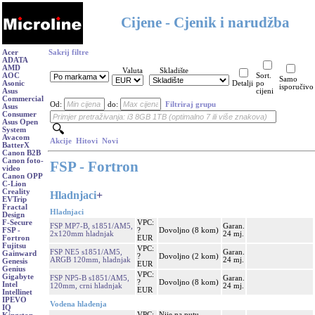
Cijene - Cjenik i narudžba
Acer
Sakrij filtre
ADATA
AMD
Valuta
Skladište
AOC
Sort.
Samo
Asonic
Detalji
po
isporučivo
Asus
cijeni
Commercial
Od:
do:
Filtriraj grupu
Asus
Consumer
Asus Open
System
Avacom
Akcije
Hitovi
Novi
BatterX
Canon B2B
Canon foto-
FSP - Fortron
video
Canon OPP
C-Lion
Creality
Hladnjaci
+
EVTrip
Fractal
Hladnjaci
Design
VPC:
F-Secure
FSP MP7-B, s1851/AM5,
Garan.
?
Dovoljno (8 kom)
FSP -
2x120mm hladnjak
24 mj.
EUR
Fortron
Fujitsu
VPC:
FSP NE5 s1851/AM5,
Garan.
Gainward
?
Dovoljno (2 kom)
ARGB 120mm, hladnjak
24 mj.
Genesis
EUR
Genius
VPC:
Gigabyte
FSP NP5-B s1851/AM5,
Garan.
?
Dovoljno (8 kom)
Intel
120mm, crni hladnjak
24 mj.
EUR
Intellinet
IPEVO
Vodena hlađenja
IQ
VPC:
Nije na putu,