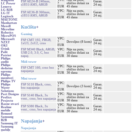
Kingston
FSP AE24-B 240mm,
Garan.
?
obično dolazi za
LC Power
s1851/AM5, ARGB
24 mj.
EUR
45 dana
Lenovo
LG B2B
VPC:
Nije na putu,
FSP AE36-B 360mm,
Garan.
LG IT
?
obično dolazi za
s1851/AM5, ARGB
24 mj.
Logitech
EUR
45 dana
MAETONE
Manhattan
Kućišta
+
Maxell
Microline
Robotics
Gaming
MicroPOS
VPC:
Microsoft
FSP CMT 192, FRGB,
Garan.
?
Dovoljno (8 kom)
NZXT
1xU3, 2xU2, crno
24 mj.
EUR
OKI
Orink
FSP M340 Black, ARGB,
VPC:
Nije na putu,
Garan.
Palit
USB 2.0, 3.0, C, bez
?
obično dolazi za
24 mj.
Patriot
napaj.
EUR
30 dana
Philips
Midi tower
audio
Philips
VPC:
Nije na putu,
FSP CMT 160, crno bez
Garan.
dodatna
?
obično dolazi za
napajanja
24 mj.
oprema
EUR
30 dana
Philips
monitori
Mini tower
Philips TV
VPC:
FSP S110 Black, crno,
Garan.
Philips
?
Dovoljno (3 kom)
bez napajanja
24 mj.
Water
EUR
Solutions
VPC:
Nije na putu,
Port Designs
FSP S140 Black, 3x
Garan.
?
obično dolazi za
Profixx
vent., crno, bez napajanja
24 mj.
EUR
30 dana
Projecto
Razne stvari
VPC:
Nije na putu,
FSP S380 Black, 3x
Garan.
Realme
?
obično dolazi za
vent., crno, bez napajanja
24 mj.
mobile
EUR
30 dana
Renusol
Samsung
Napajanja
+
B2B
Samsung IT
Samsung
Napajanja
mobile