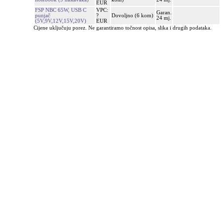
EUR
FSP NBC 65W, USB C
VPC:
Garan.
punjač
?
Dovoljno (6 kom)
24 mj.
(5V,9V,12V,15V,20V)
EUR
Cijene uključuju porez. Ne garantiramo točnost opisa, slika i drugih podataka.