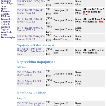
VPC:
Sapphire
FSP SFX PRO 450W, 80+
Garan.
?
Dovoljno (5 kom)
SolarEdge
Bronze
24 mj.
EUR
Sony
Spire
VPC:
Akcija 37,5 € za 2
FSP VITA BD 550W, 80+
Dovoljno (17
Garan.
Thermal
?
ili više komada!
Bronze, ATX 3.1
kom)
60 mj.
Grizzly
EUR
Hit.
TP-Link
VPC:
FSP VITA BD 650W, 80+
Garan.
Akcija 41 € za 2 ili
Trinasolar
?
Dovoljno (7 kom)
Bronze, ATX 3.1
60 mj.
više komada!
Hit.
Ubiquiti
EUR
Unitech
VPC:
Western
FSP VITA BD 750W, 80+
Garan.
?
Dovoljno (2 kom)
Digital
Bronze, ATX 3.1
60 mj.
EUR
WireTech
Zebra
VPC:
FSP VITA BD 850W, 80+
Dov. zaliha za 9
Garan.
Technologies
?
Bronze, ATX 3.1
dana (2 kom)
60 mj.
EUR
Napajanja, bulk (bez pakiranja)
FSP HYPER 80+ PRO
VPC:
Dovoljno (38
Garan.
Akcija 36€ za 2 ili
650W G5.1, 80+ Bronze,
?
kom)
36 mj.
više komada!
Bulk
EUR
Neprekidna napajanja
+
Off line
VPC:
FSP UPS NanoFit 600,
Garan.
?
Dovoljno (4 kom)
600VA/360W
24 mj.
EUR
VPC:
FSP UPS NanoFit 800,
Garan.
?
Dovoljno (7 kom)
800VA/480W
24 mj.
EUR
Notebook - pribor
+
Punjači
VPC:
FSP NB90 Pro, punjač za
Dovoljno (15
Garan.
?
notebook (9 nastavaka)
kom)
24 mj.