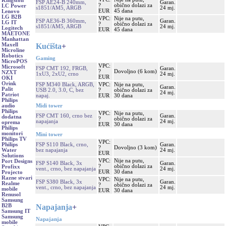
Kingston
FSP AE24-B 240mm,
Garan.
?
obično dolazi za
LC Power
s1851/AM5, ARGB
24 mj.
EUR
45 dana
Lenovo
LG B2B
VPC:
Nije na putu,
FSP AE36-B 360mm,
Garan.
LG IT
?
obično dolazi za
s1851/AM5, ARGB
24 mj.
Logitech
EUR
45 dana
MAETONE
Manhattan
Kućišta
+
Maxell
Microline
Robotics
Gaming
MicroPOS
VPC:
Microsoft
FSP CMT 192, FRGB,
Garan.
?
Dovoljno (6 kom)
NZXT
1xU3, 2xU2, crno
24 mj.
EUR
OKI
Orink
FSP M340 Black, ARGB,
VPC:
Nije na putu,
Garan.
Palit
USB 2.0, 3.0, C, bez
?
obično dolazi za
24 mj.
Patriot
napaj.
EUR
30 dana
Philips
Midi tower
audio
Philips
VPC:
Nije na putu,
FSP CMT 160, crno bez
Garan.
dodatna
?
obično dolazi za
napajanja
24 mj.
oprema
EUR
30 dana
Philips
monitori
Mini tower
Philips TV
VPC:
FSP S110 Black, crno,
Garan.
Philips
?
Dovoljno (3 kom)
bez napajanja
24 mj.
Water
EUR
Solutions
VPC:
Nije na putu,
Port Designs
FSP S140 Black, 3x
Garan.
?
obično dolazi za
Profixx
vent., crno, bez napajanja
24 mj.
EUR
30 dana
Projecto
Razne stvari
VPC:
Nije na putu,
FSP S380 Black, 3x
Garan.
Realme
?
obično dolazi za
vent., crno, bez napajanja
24 mj.
mobile
EUR
30 dana
Renusol
Samsung
Napajanja
+
B2B
Samsung IT
Samsung
Napajanja
mobile