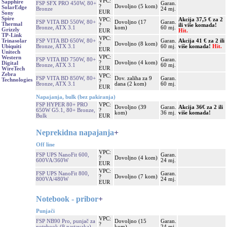
VPC:
Sapphire
FSP SFX PRO 450W, 80+
Garan.
?
Dovoljno (5 kom)
SolarEdge
Bronze
24 mj.
EUR
Sony
Spire
VPC:
Akcija 37,5 € za 2
FSP VITA BD 550W, 80+
Dovoljno (17
Garan.
Thermal
?
ili više komada!
Bronze, ATX 3.1
kom)
60 mj.
Grizzly
EUR
Hit.
TP-Link
VPC:
FSP VITA BD 650W, 80+
Garan.
Akcija 41 € za 2 ili
Trinasolar
?
Dovoljno (8 kom)
Bronze, ATX 3.1
60 mj.
više komada!
Hit.
Ubiquiti
EUR
Unitech
VPC:
Western
FSP VITA BD 750W, 80+
Garan.
?
Dovoljno (4 kom)
Digital
Bronze, ATX 3.1
60 mj.
EUR
WireTech
Zebra
VPC:
FSP VITA BD 850W, 80+
Dov. zaliha za 9
Garan.
Technologies
?
Bronze, ATX 3.1
dana (2 kom)
60 mj.
EUR
Napajanja, bulk (bez pakiranja)
FSP HYPER 80+ PRO
VPC:
Dovoljno (39
Garan.
Akcija 36€ za 2 ili
650W G5.1, 80+ Bronze,
?
kom)
36 mj.
više komada!
Bulk
EUR
Neprekidna napajanja
+
Off line
VPC:
FSP UPS NanoFit 600,
Garan.
?
Dovoljno (4 kom)
600VA/360W
24 mj.
EUR
VPC:
FSP UPS NanoFit 800,
Garan.
?
Dovoljno (7 kom)
800VA/480W
24 mj.
EUR
Notebook - pribor
+
Punjači
VPC:
FSP NB90 Pro, punjač za
Dovoljno (15
Garan.
?
notebook (9 nastavaka)
kom)
24 mj.