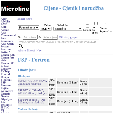
Cijene - Cjenik i narudžba
Acer
Sakrij filtre
ADATA
AMD
Valuta
Skladište
AOC
Sort.
Samo
Asonic
Detalji
po
isporučivo
Asus
cijeni
Commercial
Od:
do:
Filtriraj grupu
Asus
Consumer
Asus Open
System
Avacom
Akcije
Hitovi
Novi
BatterX
Canon B2B
Canon foto-
FSP - Fortron
video
Canon OPP
C-Lion
Creality
Hladnjaci
+
EVTrip
Fractal
Hladnjaci
Design
VPC:
F-Secure
FSP MP7-B, s1851/AM5,
Garan.
?
Dovoljno (8 kom)
FSP -
2x120mm hladnjak
24 mj.
EUR
Fortron
Fujitsu
VPC:
FSP NE5 s1851/AM5,
Garan.
Gainward
?
Dovoljno (2 kom)
ARGB 120mm, hladnjak
24 mj.
Genesis
EUR
Genius
VPC:
Gigabyte
FSP NP5-B s1851/AM5,
Garan.
?
Dovoljno (8 kom)
Intel
120mm, crni hladnjak
24 mj.
EUR
Intellinet
IPEVO
Vodena hlađenja
IQ
VPC:
Nije na putu,