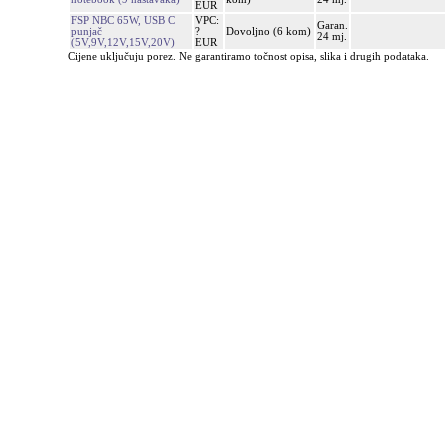
EUR
FSP NBC 65W, USB C
VPC:
Garan.
punjač
?
Dovoljno (6 kom)
24 mj.
(5V,9V,12V,15V,20V)
EUR
Cijene uključuju porez. Ne garantiramo točnost opisa, slika i drugih podataka.