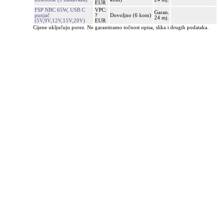
EUR
FSP NBC 65W, USB C
VPC:
Garan.
punjač
?
Dovoljno (6 kom)
24 mj.
(5V,9V,12V,15V,20V)
EUR
Cijene uključuju porez. Ne garantiramo točnost opisa, slika i drugih podataka.