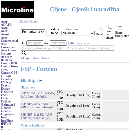
Cijene - Cjenik i narudžba
Acer
Sakrij filtre
ADATA
AMD
Valuta
Skladište
AOC
Sort.
Samo
Asonic
Detalji
po
isporučivo
Asus
cijeni
Commercial
Od:
do:
Filtriraj grupu
Asus
Consumer
Asus Open
System
Avacom
Akcije
Hitovi
Novi
BatterX
Canon B2B
Canon foto-
FSP - Fortron
video
Canon OPP
C-Lion
Creality
Hladnjaci
+
EVTrip
Fractal
Hladnjaci
Design
VPC:
F-Secure
FSP MP7-B, s1851/AM5,
Garan.
?
Dovoljno (8 kom)
FSP -
2x120mm hladnjak
24 mj.
EUR
Fortron
Fujitsu
VPC:
FSP NE5 s1851/AM5,
Garan.
Gainward
?
Dovoljno (2 kom)
ARGB 120mm, hladnjak
24 mj.
Genesis
EUR
Genius
VPC:
Gigabyte
FSP NP5-B s1851/AM5,
Garan.
?
Dovoljno (8 kom)
Intel
120mm, crni hladnjak
24 mj.
EUR
Intellinet
IPEVO
Vodena hlađenja
IQ
VPC:
Nije na putu,