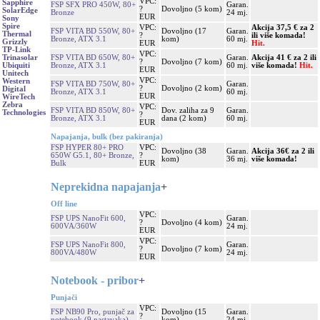
VPC:
Sapphire
FSP SFX PRO 450W, 80+
Garan.
?
Dovoljno (5 kom)
SolarEdge
Bronze
24 mj.
EUR
Sony
Spire
VPC:
Akcija 37,5 € za 2
FSP VITA BD 550W, 80+
Dovoljno (17
Garan.
Thermal
?
ili više komada!
Bronze, ATX 3.1
kom)
60 mj.
Grizzly
EUR
Hit.
TP-Link
VPC:
FSP VITA BD 650W, 80+
Garan.
Akcija 41 € za 2 ili
Trinasolar
?
Dovoljno (7 kom)
Bronze, ATX 3.1
60 mj.
više komada!
Hit.
Ubiquiti
EUR
Unitech
VPC:
Western
FSP VITA BD 750W, 80+
Garan.
?
Dovoljno (2 kom)
Digital
Bronze, ATX 3.1
60 mj.
EUR
WireTech
Zebra
VPC:
FSP VITA BD 850W, 80+
Dov. zaliha za 9
Garan.
Technologies
?
Bronze, ATX 3.1
dana (2 kom)
60 mj.
EUR
Napajanja, bulk (bez pakiranja)
FSP HYPER 80+ PRO
VPC:
Dovoljno (38
Garan.
Akcija 36€ za 2 ili
650W G5.1, 80+ Bronze,
?
kom)
36 mj.
više komada!
Bulk
EUR
Neprekidna napajanja
+
Off line
VPC:
FSP UPS NanoFit 600,
Garan.
?
Dovoljno (4 kom)
600VA/360W
24 mj.
EUR
VPC:
FSP UPS NanoFit 800,
Garan.
?
Dovoljno (7 kom)
800VA/480W
24 mj.
EUR
Notebook - pribor
+
Punjači
VPC:
FSP NB90 Pro, punjač za
Dovoljno (15
Garan.
?
notebook (9 nastavaka)
kom)
24 mj.