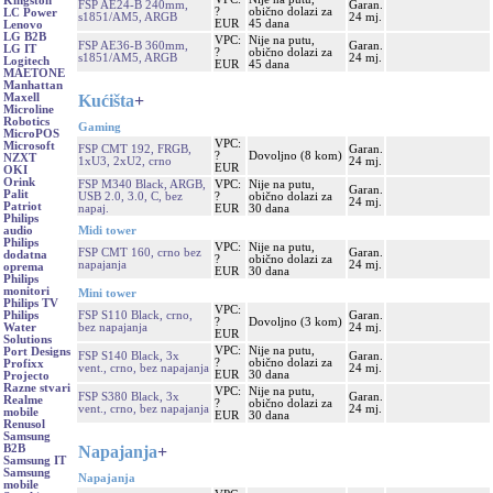
Kingston
FSP AE24-B 240mm,
Garan.
?
obično dolazi za
LC Power
s1851/AM5, ARGB
24 mj.
EUR
45 dana
Lenovo
LG B2B
VPC:
Nije na putu,
FSP AE36-B 360mm,
Garan.
LG IT
?
obično dolazi za
s1851/AM5, ARGB
24 mj.
Logitech
EUR
45 dana
MAETONE
Manhattan
Kućišta
+
Maxell
Microline
Robotics
Gaming
MicroPOS
VPC:
Microsoft
FSP CMT 192, FRGB,
Garan.
?
Dovoljno (8 kom)
NZXT
1xU3, 2xU2, crno
24 mj.
EUR
OKI
Orink
FSP M340 Black, ARGB,
VPC:
Nije na putu,
Garan.
Palit
USB 2.0, 3.0, C, bez
?
obično dolazi za
24 mj.
Patriot
napaj.
EUR
30 dana
Philips
Midi tower
audio
Philips
VPC:
Nije na putu,
FSP CMT 160, crno bez
Garan.
dodatna
?
obično dolazi za
napajanja
24 mj.
oprema
EUR
30 dana
Philips
monitori
Mini tower
Philips TV
VPC:
FSP S110 Black, crno,
Garan.
Philips
?
Dovoljno (3 kom)
bez napajanja
24 mj.
Water
EUR
Solutions
VPC:
Nije na putu,
Port Designs
FSP S140 Black, 3x
Garan.
?
obično dolazi za
Profixx
vent., crno, bez napajanja
24 mj.
EUR
30 dana
Projecto
Razne stvari
VPC:
Nije na putu,
FSP S380 Black, 3x
Garan.
Realme
?
obično dolazi za
vent., crno, bez napajanja
24 mj.
mobile
EUR
30 dana
Renusol
Samsung
Napajanja
+
B2B
Samsung IT
Samsung
Napajanja
mobile