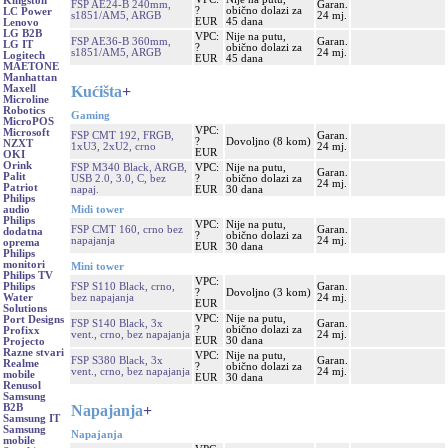
Kingston
FSP AE24-B 240mm,
Garan.
?
obično dolazi za
LC Power
s1851/AM5, ARGB
24 mj.
EUR
45 dana
Lenovo
LG B2B
VPC:
Nije na putu,
FSP AE36-B 360mm,
Garan.
LG IT
?
obično dolazi za
s1851/AM5, ARGB
24 mj.
Logitech
EUR
45 dana
MAETONE
Manhattan
Kućišta
+
Maxell
Microline
Robotics
Gaming
MicroPOS
VPC:
Microsoft
FSP CMT 192, FRGB,
Garan.
?
Dovoljno (8 kom)
NZXT
1xU3, 2xU2, crno
24 mj.
EUR
OKI
Orink
FSP M340 Black, ARGB,
VPC:
Nije na putu,
Garan.
Palit
USB 2.0, 3.0, C, bez
?
obično dolazi za
24 mj.
Patriot
napaj.
EUR
30 dana
Philips
Midi tower
audio
Philips
VPC:
Nije na putu,
FSP CMT 160, crno bez
Garan.
dodatna
?
obično dolazi za
napajanja
24 mj.
oprema
EUR
30 dana
Philips
monitori
Mini tower
Philips TV
VPC:
FSP S110 Black, crno,
Garan.
Philips
?
Dovoljno (3 kom)
bez napajanja
24 mj.
Water
EUR
Solutions
VPC:
Nije na putu,
Port Designs
FSP S140 Black, 3x
Garan.
?
obično dolazi za
Profixx
vent., crno, bez napajanja
24 mj.
EUR
30 dana
Projecto
Razne stvari
VPC:
Nije na putu,
FSP S380 Black, 3x
Garan.
Realme
?
obično dolazi za
vent., crno, bez napajanja
24 mj.
mobile
EUR
30 dana
Renusol
Samsung
Napajanja
+
B2B
Samsung IT
Samsung
Napajanja
mobile