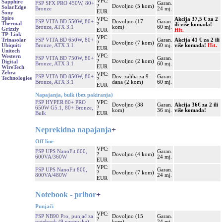
VPC:
Sapphire
FSP SFX PRO 450W, 80+
Garan.
?
Dovoljno (5 kom)
SolarEdge
Bronze
24 mj.
EUR
Sony
Spire
VPC:
Akcija 37,5 € za 2
FSP VITA BD 550W, 80+
Dovoljno (17
Garan.
Thermal
?
ili više komada!
Bronze, ATX 3.1
kom)
60 mj.
Grizzly
EUR
Hit.
TP-Link
VPC:
FSP VITA BD 650W, 80+
Garan.
Akcija 41 € za 2 ili
Trinasolar
?
Dovoljno (7 kom)
Bronze, ATX 3.1
60 mj.
više komada!
Hit.
Ubiquiti
EUR
Unitech
VPC:
Western
FSP VITA BD 750W, 80+
Garan.
?
Dovoljno (2 kom)
Digital
Bronze, ATX 3.1
60 mj.
EUR
WireTech
Zebra
VPC:
FSP VITA BD 850W, 80+
Dov. zaliha za 9
Garan.
Technologies
?
Bronze, ATX 3.1
dana (2 kom)
60 mj.
EUR
Napajanja, bulk (bez pakiranja)
FSP HYPER 80+ PRO
VPC:
Dovoljno (38
Garan.
Akcija 36€ za 2 ili
650W G5.1, 80+ Bronze,
?
kom)
36 mj.
više komada!
Bulk
EUR
Neprekidna napajanja
+
Off line
VPC:
FSP UPS NanoFit 600,
Garan.
?
Dovoljno (4 kom)
600VA/360W
24 mj.
EUR
VPC:
FSP UPS NanoFit 800,
Garan.
?
Dovoljno (7 kom)
800VA/480W
24 mj.
EUR
Notebook - pribor
+
Punjači
VPC:
FSP NB90 Pro, punjač za
Dovoljno (15
Garan.
?
notebook (9 nastavaka)
kom)
24 mj.