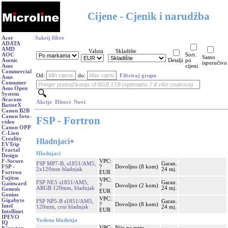
Cijene - Cjenik i narudžba
Acer
Sakrij filtre
ADATA
AMD
Valuta
Skladište
AOC
Sort.
Samo
Asonic
Detalji
po
isporučivo
Asus
cijeni
Commercial
Od:
do:
Filtriraj grupu
Asus
Consumer
Asus Open
System
Avacom
Akcije
Hitovi
Novi
BatterX
Canon B2B
Canon foto-
FSP - Fortron
video
Canon OPP
C-Lion
Creality
Hladnjaci
+
EVTrip
Fractal
Hladnjaci
Design
VPC:
F-Secure
FSP MP7-B, s1851/AM5,
Garan.
?
Dovoljno (8 kom)
FSP -
2x120mm hladnjak
24 mj.
EUR
Fortron
Fujitsu
VPC:
FSP NE5 s1851/AM5,
Garan.
Gainward
?
Dovoljno (2 kom)
ARGB 120mm, hladnjak
24 mj.
Genesis
EUR
Genius
VPC:
Gigabyte
FSP NP5-B s1851/AM5,
Garan.
?
Dovoljno (8 kom)
Intel
120mm, crni hladnjak
24 mj.
EUR
Intellinet
IPEVO
Vodena hlađenja
IQ
VPC:
Nije na putu,