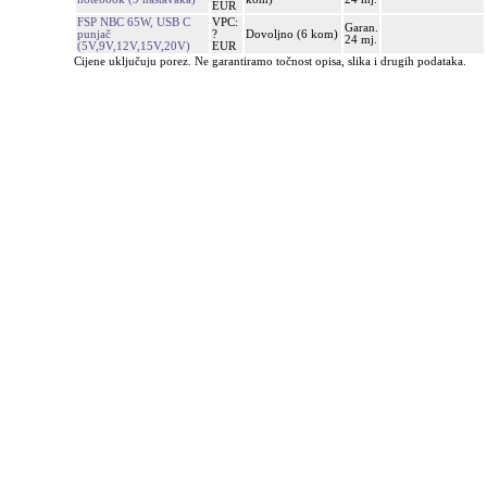
EUR
FSP NBC 65W, USB C
VPC:
Garan.
punjač
?
Dovoljno (6 kom)
24 mj.
(5V,9V,12V,15V,20V)
EUR
Cijene uključuju porez. Ne garantiramo točnost opisa, slika i drugih podataka.