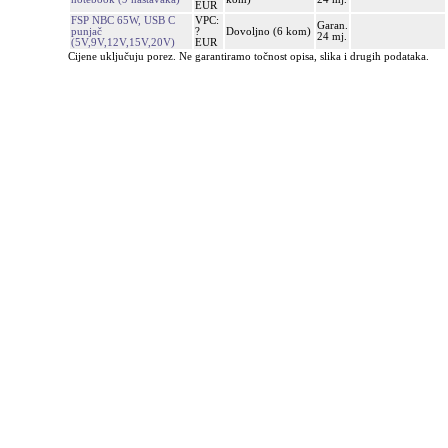
EUR
FSP NBC 65W, USB C
VPC:
Garan.
punjač
?
Dovoljno (6 kom)
24 mj.
(5V,9V,12V,15V,20V)
EUR
Cijene uključuju porez. Ne garantiramo točnost opisa, slika i drugih podataka.