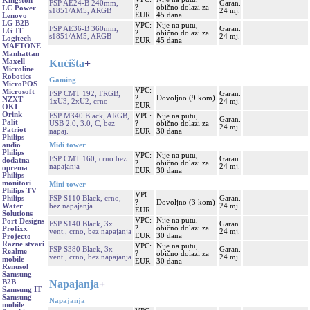
Kingston
FSP AE24-B 240mm,
Garan.
?
obično dolazi za
LC Power
s1851/AM5, ARGB
24 mj.
EUR
45 dana
Lenovo
LG B2B
VPC:
Nije na putu,
FSP AE36-B 360mm,
Garan.
LG IT
?
obično dolazi za
s1851/AM5, ARGB
24 mj.
Logitech
EUR
45 dana
MAETONE
Manhattan
Kućišta
+
Maxell
Microline
Robotics
Gaming
MicroPOS
VPC:
Microsoft
FSP CMT 192, FRGB,
Garan.
?
Dovoljno (9 kom)
NZXT
1xU3, 2xU2, crno
24 mj.
EUR
OKI
Orink
FSP M340 Black, ARGB,
VPC:
Nije na putu,
Garan.
Palit
USB 2.0, 3.0, C, bez
?
obično dolazi za
24 mj.
Patriot
napaj.
EUR
30 dana
Philips
Midi tower
audio
Philips
VPC:
Nije na putu,
FSP CMT 160, crno bez
Garan.
dodatna
?
obično dolazi za
napajanja
24 mj.
oprema
EUR
30 dana
Philips
monitori
Mini tower
Philips TV
VPC:
FSP S110 Black, crno,
Garan.
Philips
?
Dovoljno (3 kom)
bez napajanja
24 mj.
Water
EUR
Solutions
VPC:
Nije na putu,
Port Designs
FSP S140 Black, 3x
Garan.
?
obično dolazi za
Profixx
vent., crno, bez napajanja
24 mj.
EUR
30 dana
Projecto
Razne stvari
VPC:
Nije na putu,
FSP S380 Black, 3x
Garan.
Realme
?
obično dolazi za
vent., crno, bez napajanja
24 mj.
mobile
EUR
30 dana
Renusol
Samsung
Napajanja
+
B2B
Samsung IT
Samsung
Napajanja
mobile