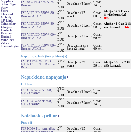
VPC:
Sapphire
FSP SFX PRO 450W, 80+
Garan.
?
Dovoljno (5 kom)
SolarEdge
Bronze
24 mj.
EUR
Sony
Spire
VPC:
Akcija 37,5 € za 2
FSP VITA BD 550W, 80+
Dovoljno (17
Garan.
Thermal
?
ili više komada!
Bronze, ATX 3.1
kom)
60 mj.
Grizzly
EUR
Hit.
TP-Link
VPC:
FSP VITA BD 650W, 80+
Garan.
Akcija 41 € za 2 ili
Trinasolar
?
Dovoljno (8 kom)
Bronze, ATX 3.1
60 mj.
više komada!
Hit.
Ubiquiti
EUR
Unitech
VPC:
Western
FSP VITA BD 750W, 80+
Garan.
?
Dovoljno (3 kom)
Digital
Bronze, ATX 3.1
60 mj.
EUR
WireTech
Zebra
VPC:
FSP VITA BD 850W, 80+
Dov. zaliha za 9
Garan.
Technologies
?
Bronze, ATX 3.1
dana (2 kom)
60 mj.
EUR
Napajanja, bulk (bez pakiranja)
FSP HYPER 80+ PRO
VPC:
Dovoljno (39
Garan.
Akcija 36€ za 2 ili
650W G5.1, 80+ Bronze,
?
kom)
36 mj.
više komada!
Bulk
EUR
Neprekidna napajanja
+
Off line
VPC:
FSP UPS NanoFit 600,
Garan.
?
Dovoljno (4 kom)
600VA/360W
24 mj.
EUR
VPC:
FSP UPS NanoFit 800,
Garan.
?
Dovoljno (7 kom)
800VA/480W
24 mj.
EUR
Notebook - pribor
+
Punjači
VPC:
FSP NB90 Pro, punjač za
Dovoljno (15
Garan.
?
notebook (9 nastavaka)
kom)
24 mj.