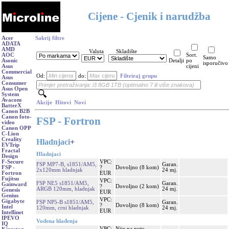
Cijene - Cjenik i narudžba
Acer
Sakrij filtre
ADATA
AMD
Valuta
Skladište
AOC
Sort.
Samo
Asonic
Detalji
po
isporučivo
Asus
cijeni
Commercial
Od:
do:
Filtriraj grupu
Asus
Consumer
Asus Open
System
Avacom
Akcije
Hitovi
Novi
BatterX
Canon B2B
Canon foto-
FSP - Fortron
video
Canon OPP
C-Lion
Creality
Hladnjaci
+
EVTrip
Fractal
Hladnjaci
Design
VPC:
F-Secure
FSP MP7-B, s1851/AM5,
Garan.
?
Dovoljno (8 kom)
FSP -
2x120mm hladnjak
24 mj.
EUR
Fortron
Fujitsu
VPC:
FSP NE5 s1851/AM5,
Garan.
Gainward
?
Dovoljno (2 kom)
ARGB 120mm, hladnjak
24 mj.
Genesis
EUR
Genius
VPC:
Gigabyte
FSP NP5-B s1851/AM5,
Garan.
?
Dovoljno (8 kom)
Intel
120mm, crni hladnjak
24 mj.
EUR
Intellinet
IPEVO
Vodena hlađenja
IQ
VPC:
Nije na putu,