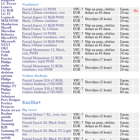
Kingston
LC Power
Ventilatori
Lenovo
Fractal Aspect 12 PWM
VPC: ?
Nije na putu, obično
Garan.
LG B2B
Hit.
Black,120mm ventilator, crni
EUR
dolazi za 45 dana
24 mj.
LG IT
Fractal Aspect 12 RGB PWM
VPC: ?
Garan.
Logitech
Dovoljno (6 kom)
Black, 120mm ventilator
EUR
24 mj.
MAETONE
Manhattan
Fractal Aspect 12 RGB PWM
VPC: ?
Nije na putu, obično
Garan.
Maxell
Black Frame, 3x 120mm
EUR
dolazi za 45 dana
24 mj.
Microline
Fractal Aspect 14 PWM
VPC: ?
Nije na putu, obično
Garan.
Robotics
Black,140mm ventilator, crni
EUR
dolazi za 45 dana
24 mj.
MicroPOS
Microsoft
Fractal Aspect 14 RGB PWM
VPC: ?
Nije na putu, obično
Garan.
NZXT
Black,140mm ventilator
EUR
dolazi za 45 dana
24 mj.
OKI
Fractal Momentum 12, Black,
VPC: ?
Nije na putu, obično
Garan.
Orink
crni, PWM
EUR
dolazi za 45 dana
24 mj.
Palit
Fractal Momentum 12 RGB,
VPC: ?
Garan.
Patriot
Dovoljno (7 kom)
ventilator, bijeli PWM
EUR
24 mj.
Philips
audio
Fractal Momentum 12 RGB,
VPC: ?
Garan.
Dovoljno (5 kom)
Philips
ventilator, crni PWM
EUR
24 mj.
dodatna
Vodena hlađenja
oprema
Philips
Fractal Lumen S24 v2 RGB,
VPC: ?
Garan.
Dovoljno (3 kom)
monitori
vodeno hlađenje,1700/AM5
EUR
60 mj.
Philips TV
Fractal Lumen S36 v2 RGB,
VPC: ?
Garan.
Philips
Dovoljno (1 kom)
vodeno hlađenje,1700/AM5
EUR
60 mj.
Water
Solutions
Port Designs
Kućišta
+
Profixx
Projecto
Big tower
Razne stvari
Realme
Fractal Define 7 XL, crno, bez
VPC: ?
Garan.
Dovoljno (3 kom)
mobile
napajanja
EUR
24 mj.
Renusol
Fractal Epoch XL Black Solid,
VPC: ?
Nije na putu, obično
Garan.
Samsung
crno
EUR
dolazi za 45 dana
24 mj.
B2B
Fractal Epoch XL Black TG Light
VPC: ?
Garan.
Samsung IT
Dovoljno (4 kom)
tint
EUR
24 mj.
Samsung
mobile
Fractal Epoch XL Black TG RGB
VPC: ?
Garan.