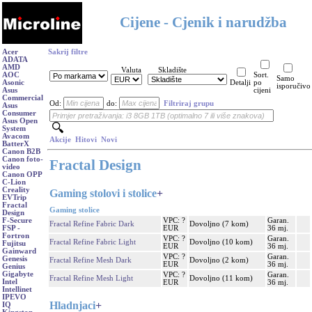
Cijene - Cjenik i narudžba
Acer
Sakrij filtre
ADATA
AMD
Valuta
Skladište
AOC
Sort.
Samo
Asonic
Detalji
po
isporučivo
Asus
cijeni
Commercial
Od:
do:
Filtriraj grupu
Asus
Consumer
Asus Open
System
Avacom
Akcije
Hitovi
Novi
BatterX
Canon B2B
Canon foto-
Fractal Design
video
Canon OPP
C-Lion
Creality
Gaming stolovi i stolice
+
EVTrip
Fractal
Gaming stolice
Design
VPC: ?
Garan.
F-Secure
Fractal Refine Fabric Dark
Dovoljno (7 kom)
EUR
36 mj.
FSP -
Fortron
VPC: ?
Garan.
Fractal Refine Fabric Light
Dovoljno (10 kom)
Fujitsu
EUR
36 mj.
Gainward
VPC: ?
Garan.
Genesis
Fractal Refine Mesh Dark
Dovoljno (2 kom)
EUR
36 mj.
Genius
Gigabyte
VPC: ?
Garan.
Fractal Refine Mesh Light
Dovoljno (11 kom)
Intel
EUR
36 mj.
Intellinet
IPEVO
Hladnjaci
+
IQ