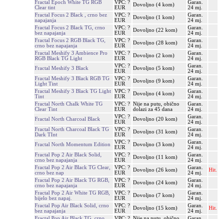
Fractal Epoch White TG RGB
VPC: ?
Garan.
Dovoljno (4 kom)
Clear tint
EUR
24 mj.
Fractal Focus 2 Black , crno bez
VPC: ?
Garan.
Dovoljno (1 kom)
napajanja
EUR
24 mj.
Fractal Focus 2 Black TG, crno
VPC: ?
Garan.
Dovoljno (22 kom)
bez napajanja
EUR
24 mj.
Fractal Focus 2 RGB Black TG,
VPC: ?
Garan.
Dovoljno (28 kom)
crno bez napajanja
EUR
24 mj.
Fractal Meshify 3 Ambience Pro
VPC: ?
Garan.
Dovoljno (2 kom)
RGB Black TG Light
EUR
24 mj.
VPC: ?
Garan.
Fractal Meshify 3 Black
Dovoljno (5 kom)
EUR
24 mj.
Fractal Meshify 3 Black RGB TG
VPC: ?
Garan.
Dovoljno (9 kom)
Light Tint
EUR
24 mj.
Fractal Meshify 3 Black TG Light
VPC: ?
Garan.
Dovoljno (4 kom)
Tint
EUR
24 mj.
Fractal North Chalk White TG
VPC: ?
Nije na putu, obično
Garan.
Clear Tint
EUR
dolazi za 45 dana
24 mj.
VPC: ?
Garan.
Fractal North Charcoal Black
Dovoljno (20 kom)
EUR
24 mj.
Fractal North Charcoal Black TG
VPC: ?
Garan.
Dovoljno (31 kom)
Dark TInt
EUR
24 mj.
VPC: ?
Garan.
Fractal North Momentum Edition
Dovoljno (3 kom)
EUR
24 mj.
Fractal Pop 2 Air Black Solid,
VPC: ?
Garan.
Dovoljno (11 kom)
crno bez napajanja
EUR
24 mj.
Fractal Pop 2 Air Black TG Clear,
VPC: ?
Garan.
Dovoljno (26 kom)
Hit.
crno bez nap
EUR
24 mj.
Fractal Pop 2 Air Black TG RGB,
VPC: ?
Garan.
Dovoljno (24 kom)
crno bez napajanja
EUR
24 mj.
Fractal Pop 2 Air White TG RGB,
VPC: ?
Garan.
Dovoljno (7 kom)
bijelo bez napaj.
EUR
24 mj.
Fractal Pop Air Black Solid, crno
VPC: ?
Garan.
Dovoljno (15 kom)
Hit.
bez napajanja
EUR
24 mj.
Fractal Pop Air Black TG, crno
VPC: ?
Nije na putu, obično
Garan.