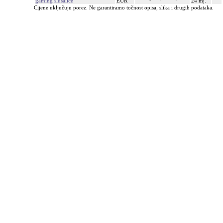
gaming slušalice
EUR
24 mj.
Cijene uključuju porez. Ne garantiramo točnost opisa, slika i drugih podataka.