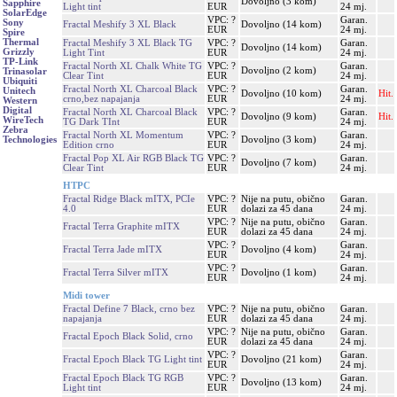
Dovoljno (3 kom)
Sapphire
Light tint
EUR
24 mj.
SolarEdge
VPC: ?
Garan.
Sony
Fractal Meshify 3 XL Black
Dovoljno (14 kom)
EUR
24 mj.
Spire
Thermal
Fractal Meshify 3 XL Black TG
VPC: ?
Garan.
Dovoljno (14 kom)
Grizzly
Light Tint
EUR
24 mj.
TP-Link
Fractal North XL Chalk White TG
VPC: ?
Garan.
Dovoljno (2 kom)
Trinasolar
Clear Tint
EUR
24 mj.
Ubiquiti
Fractal North XL Charcoal Black
VPC: ?
Garan.
Unitech
Dovoljno (10 kom)
Hit.
crno,bez napajanja
EUR
24 mj.
Western
Digital
Fractal North XL Charcoal Black
VPC: ?
Garan.
Dovoljno (9 kom)
Hit.
WireTech
TG Dark TInt
EUR
24 mj.
Zebra
Fractal North XL Momentum
VPC: ?
Garan.
Dovoljno (3 kom)
Technologies
Edition crno
EUR
24 mj.
Fractal Pop XL Air RGB Black TG
VPC: ?
Garan.
Dovoljno (7 kom)
Clear Tint
EUR
24 mj.
HTPC
Fractal Ridge Black mITX, PCIe
VPC: ?
Nije na putu, obično
Garan.
4.0
EUR
dolazi za 45 dana
24 mj.
VPC: ?
Nije na putu, obično
Garan.
Fractal Terra Graphite mITX
EUR
dolazi za 45 dana
24 mj.
VPC: ?
Garan.
Fractal Terra Jade mITX
Dovoljno (4 kom)
EUR
24 mj.
VPC: ?
Garan.
Fractal Terra Silver mITX
Dovoljno (1 kom)
EUR
24 mj.
Midi tower
Fractal Define 7 Black, crno bez
VPC: ?
Nije na putu, obično
Garan.
napajanja
EUR
dolazi za 45 dana
24 mj.
VPC: ?
Nije na putu, obično
Garan.
Fractal Epoch Black Solid, crno
EUR
dolazi za 45 dana
24 mj.
VPC: ?
Garan.
Fractal Epoch Black TG Light tint
Dovoljno (21 kom)
EUR
24 mj.
Fractal Epoch Black TG RGB
VPC: ?
Garan.
Dovoljno (13 kom)
Light tint
EUR
24 mj.