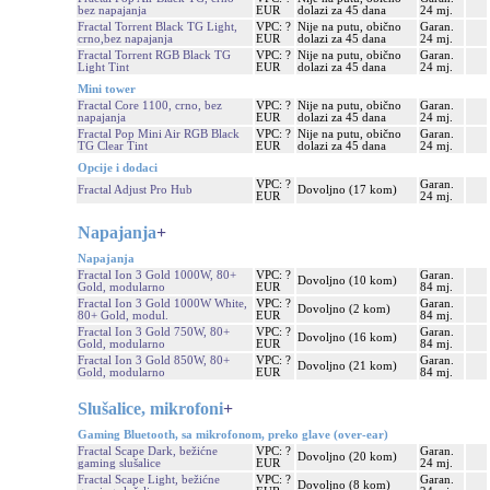
bez napajanja
EUR
dolazi za 45 dana
24 mj.
Fractal Torrent Black TG Light,
VPC: ?
Nije na putu, obično
Garan.
crno,bez napajanja
EUR
dolazi za 45 dana
24 mj.
Fractal Torrent RGB Black TG
VPC: ?
Nije na putu, obično
Garan.
Light Tint
EUR
dolazi za 45 dana
24 mj.
Mini tower
Fractal Core 1100, crno, bez
VPC: ?
Nije na putu, obično
Garan.
napajanja
EUR
dolazi za 45 dana
24 mj.
Fractal Pop Mini Air RGB Black
VPC: ?
Nije na putu, obično
Garan.
TG Clear Tint
EUR
dolazi za 45 dana
24 mj.
Opcije i dodaci
VPC: ?
Garan.
Fractal Adjust Pro Hub
Dovoljno (17 kom)
EUR
24 mj.
Napajanja
+
Napajanja
Fractal Ion 3 Gold 1000W, 80+
VPC: ?
Garan.
Dovoljno (10 kom)
Gold, modularno
EUR
84 mj.
Fractal Ion 3 Gold 1000W White,
VPC: ?
Garan.
Dovoljno (2 kom)
80+ Gold, modul.
EUR
84 mj.
Fractal Ion 3 Gold 750W, 80+
VPC: ?
Garan.
Dovoljno (16 kom)
Gold, modularno
EUR
84 mj.
Fractal Ion 3 Gold 850W, 80+
VPC: ?
Garan.
Dovoljno (21 kom)
Gold, modularno
EUR
84 mj.
Slušalice, mikrofoni
+
Gaming Bluetooth, sa mikrofonom, preko glave (over-ear)
Fractal Scape Dark, bežićne
VPC: ?
Garan.
Dovoljno (20 kom)
gaming slušalice
EUR
24 mj.
Fractal Scape Light, bežićne
VPC: ?
Garan.
Dovoljno (8 kom)