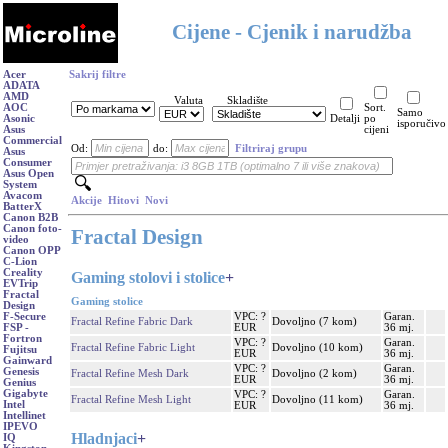
Cijene - Cjenik i narudžba
Acer
Sakrij filtre
ADATA
AMD
Valuta
Skladište
AOC
Sort.
Samo
Asonic
Detalji
po
isporučivo
Asus
cijeni
Commercial
Od:
do:
Filtriraj grupu
Asus
Consumer
Asus Open
System
Avacom
Akcije
Hitovi
Novi
BatterX
Canon B2B
Canon foto-
Fractal Design
video
Canon OPP
C-Lion
Creality
Gaming stolovi i stolice
+
EVTrip
Fractal
Gaming stolice
Design
VPC: ?
Garan.
F-Secure
Fractal Refine Fabric Dark
Dovoljno (7 kom)
EUR
36 mj.
FSP -
Fortron
VPC: ?
Garan.
Fractal Refine Fabric Light
Dovoljno (10 kom)
Fujitsu
EUR
36 mj.
Gainward
VPC: ?
Garan.
Genesis
Fractal Refine Mesh Dark
Dovoljno (2 kom)
EUR
36 mj.
Genius
Gigabyte
VPC: ?
Garan.
Fractal Refine Mesh Light
Dovoljno (11 kom)
Intel
EUR
36 mj.
Intellinet
IPEVO
Hladnjaci
+
IQ