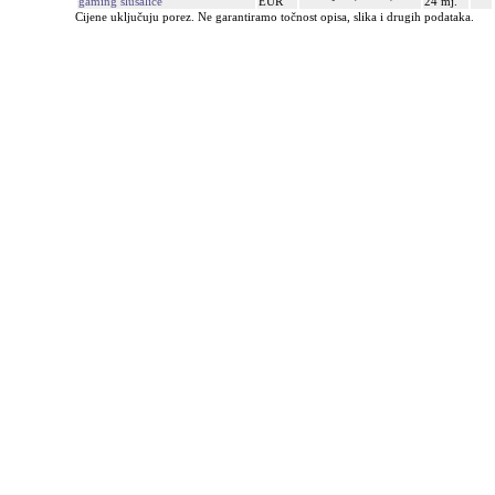
gaming slušalice
EUR
24 mj.
Cijene uključuju porez. Ne garantiramo točnost opisa, slika i drugih podataka.