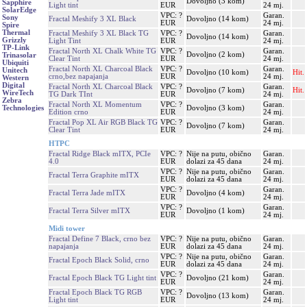
Dovoljno (3 kom)
Sapphire
Light tint
EUR
24 mj.
SolarEdge
VPC: ?
Garan.
Sony
Fractal Meshify 3 XL Black
Dovoljno (14 kom)
EUR
24 mj.
Spire
Thermal
Fractal Meshify 3 XL Black TG
VPC: ?
Garan.
Dovoljno (14 kom)
Grizzly
Light Tint
EUR
24 mj.
TP-Link
Fractal North XL Chalk White TG
VPC: ?
Garan.
Dovoljno (2 kom)
Trinasolar
Clear Tint
EUR
24 mj.
Ubiquiti
Fractal North XL Charcoal Black
VPC: ?
Garan.
Unitech
Dovoljno (10 kom)
Hit.
crno,bez napajanja
EUR
24 mj.
Western
Digital
Fractal North XL Charcoal Black
VPC: ?
Garan.
Dovoljno (7 kom)
Hit.
WireTech
TG Dark TInt
EUR
24 mj.
Zebra
Fractal North XL Momentum
VPC: ?
Garan.
Dovoljno (3 kom)
Technologies
Edition crno
EUR
24 mj.
Fractal Pop XL Air RGB Black TG
VPC: ?
Garan.
Dovoljno (7 kom)
Clear Tint
EUR
24 mj.
HTPC
Fractal Ridge Black mITX, PCIe
VPC: ?
Nije na putu, obično
Garan.
4.0
EUR
dolazi za 45 dana
24 mj.
VPC: ?
Nije na putu, obično
Garan.
Fractal Terra Graphite mITX
EUR
dolazi za 45 dana
24 mj.
VPC: ?
Garan.
Fractal Terra Jade mITX
Dovoljno (4 kom)
EUR
24 mj.
VPC: ?
Garan.
Fractal Terra Silver mITX
Dovoljno (1 kom)
EUR
24 mj.
Midi tower
Fractal Define 7 Black, crno bez
VPC: ?
Nije na putu, obično
Garan.
napajanja
EUR
dolazi za 45 dana
24 mj.
VPC: ?
Nije na putu, obično
Garan.
Fractal Epoch Black Solid, crno
EUR
dolazi za 45 dana
24 mj.
VPC: ?
Garan.
Fractal Epoch Black TG Light tint
Dovoljno (21 kom)
EUR
24 mj.
Fractal Epoch Black TG RGB
VPC: ?
Garan.
Dovoljno (13 kom)
Light tint
EUR
24 mj.