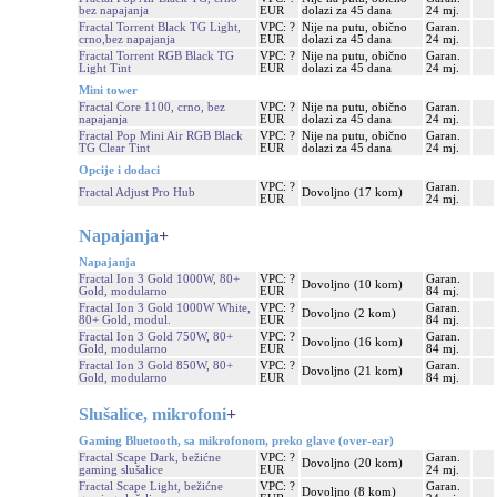
bez napajanja
EUR
dolazi za 45 dana
24 mj.
Fractal Torrent Black TG Light,
VPC: ?
Nije na putu, obično
Garan.
crno,bez napajanja
EUR
dolazi za 45 dana
24 mj.
Fractal Torrent RGB Black TG
VPC: ?
Nije na putu, obično
Garan.
Light Tint
EUR
dolazi za 45 dana
24 mj.
Mini tower
Fractal Core 1100, crno, bez
VPC: ?
Nije na putu, obično
Garan.
napajanja
EUR
dolazi za 45 dana
24 mj.
Fractal Pop Mini Air RGB Black
VPC: ?
Nije na putu, obično
Garan.
TG Clear Tint
EUR
dolazi za 45 dana
24 mj.
Opcije i dodaci
VPC: ?
Garan.
Fractal Adjust Pro Hub
Dovoljno (17 kom)
EUR
24 mj.
Napajanja
+
Napajanja
Fractal Ion 3 Gold 1000W, 80+
VPC: ?
Garan.
Dovoljno (10 kom)
Gold, modularno
EUR
84 mj.
Fractal Ion 3 Gold 1000W White,
VPC: ?
Garan.
Dovoljno (2 kom)
80+ Gold, modul.
EUR
84 mj.
Fractal Ion 3 Gold 750W, 80+
VPC: ?
Garan.
Dovoljno (16 kom)
Gold, modularno
EUR
84 mj.
Fractal Ion 3 Gold 850W, 80+
VPC: ?
Garan.
Dovoljno (21 kom)
Gold, modularno
EUR
84 mj.
Slušalice, mikrofoni
+
Gaming Bluetooth, sa mikrofonom, preko glave (over-ear)
Fractal Scape Dark, bežićne
VPC: ?
Garan.
Dovoljno (20 kom)
gaming slušalice
EUR
24 mj.
Fractal Scape Light, bežićne
VPC: ?
Garan.
Dovoljno (8 kom)