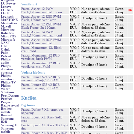
Kingston
LC Power
Ventilatori
Lenovo
Fractal Aspect 12 PWM
VPC: ?
Nije na putu, obično
Garan.
LG B2B
Hit.
Black,120mm ventilator, crni
EUR
dolazi za 45 dana
24 mj.
LG IT
Fractal Aspect 12 RGB PWM
VPC: ?
Garan.
Logitech
Dovoljno (6 kom)
Black, 120mm ventilator
EUR
24 mj.
MAETONE
Manhattan
Fractal Aspect 12 RGB PWM
VPC: ?
Nije na putu, obično
Garan.
Maxell
Black Frame, 3x 120mm
EUR
dolazi za 45 dana
24 mj.
Microline
Fractal Aspect 14 PWM
VPC: ?
Nije na putu, obično
Garan.
Robotics
Black,140mm ventilator, crni
EUR
dolazi za 45 dana
24 mj.
MicroPOS
Microsoft
Fractal Aspect 14 RGB PWM
VPC: ?
Nije na putu, obično
Garan.
NZXT
Black,140mm ventilator
EUR
dolazi za 45 dana
24 mj.
OKI
Fractal Momentum 12, Black,
VPC: ?
Nije na putu, obično
Garan.
Orink
crni, PWM
EUR
dolazi za 45 dana
24 mj.
Palit
Fractal Momentum 12 RGB,
VPC: ?
Garan.
Patriot
Dovoljno (7 kom)
ventilator, bijeli PWM
EUR
24 mj.
Philips
audio
Fractal Momentum 12 RGB,
VPC: ?
Garan.
Dovoljno (5 kom)
Philips
ventilator, crni PWM
EUR
24 mj.
dodatna
Vodena hlađenja
oprema
Philips
Fractal Lumen S24 v2 RGB,
VPC: ?
Garan.
Dovoljno (3 kom)
monitori
vodeno hlađenje,1700/AM5
EUR
60 mj.
Philips TV
Fractal Lumen S36 v2 RGB,
VPC: ?
Garan.
Philips
Dovoljno (1 kom)
vodeno hlađenje,1700/AM5
EUR
60 mj.
Water
Solutions
Port Designs
Kućišta
+
Profixx
Projecto
Big tower
Razne stvari
Realme
Fractal Define 7 XL, crno, bez
VPC: ?
Garan.
Dovoljno (3 kom)
mobile
napajanja
EUR
24 mj.
Renusol
Fractal Epoch XL Black Solid,
VPC: ?
Nije na putu, obično
Garan.
Samsung
crno
EUR
dolazi za 45 dana
24 mj.
B2B
Fractal Epoch XL Black TG Light
VPC: ?
Garan.
Samsung IT
Dovoljno (4 kom)
tint
EUR
24 mj.
Samsung
mobile
Fractal Epoch XL Black TG RGB
VPC: ?
Garan.