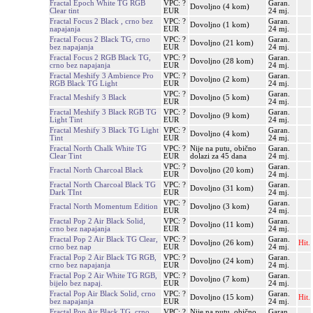
Fractal Epoch White TG RGB
VPC: ?
Garan.
Dovoljno (4 kom)
Clear tint
EUR
24 mj.
Fractal Focus 2 Black , crno bez
VPC: ?
Garan.
Dovoljno (1 kom)
napajanja
EUR
24 mj.
Fractal Focus 2 Black TG, crno
VPC: ?
Garan.
Dovoljno (21 kom)
bez napajanja
EUR
24 mj.
Fractal Focus 2 RGB Black TG,
VPC: ?
Garan.
Dovoljno (28 kom)
crno bez napajanja
EUR
24 mj.
Fractal Meshify 3 Ambience Pro
VPC: ?
Garan.
Dovoljno (2 kom)
RGB Black TG Light
EUR
24 mj.
VPC: ?
Garan.
Fractal Meshify 3 Black
Dovoljno (5 kom)
EUR
24 mj.
Fractal Meshify 3 Black RGB TG
VPC: ?
Garan.
Dovoljno (9 kom)
Light Tint
EUR
24 mj.
Fractal Meshify 3 Black TG Light
VPC: ?
Garan.
Dovoljno (4 kom)
Tint
EUR
24 mj.
Fractal North Chalk White TG
VPC: ?
Nije na putu, obično
Garan.
Clear Tint
EUR
dolazi za 45 dana
24 mj.
VPC: ?
Garan.
Fractal North Charcoal Black
Dovoljno (20 kom)
EUR
24 mj.
Fractal North Charcoal Black TG
VPC: ?
Garan.
Dovoljno (31 kom)
Dark TInt
EUR
24 mj.
VPC: ?
Garan.
Fractal North Momentum Edition
Dovoljno (3 kom)
EUR
24 mj.
Fractal Pop 2 Air Black Solid,
VPC: ?
Garan.
Dovoljno (11 kom)
crno bez napajanja
EUR
24 mj.
Fractal Pop 2 Air Black TG Clear,
VPC: ?
Garan.
Dovoljno (26 kom)
Hit.
crno bez nap
EUR
24 mj.
Fractal Pop 2 Air Black TG RGB,
VPC: ?
Garan.
Dovoljno (24 kom)
crno bez napajanja
EUR
24 mj.
Fractal Pop 2 Air White TG RGB,
VPC: ?
Garan.
Dovoljno (7 kom)
bijelo bez napaj.
EUR
24 mj.
Fractal Pop Air Black Solid, crno
VPC: ?
Garan.
Dovoljno (15 kom)
Hit.
bez napajanja
EUR
24 mj.
Fractal Pop Air Black TG, crno
VPC: ?
Nije na putu, obično
Garan.