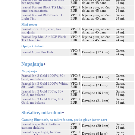
bez napajanja
EUR
dolazi za 45 dana
24 mj.
Fractal Torrent Black TG Light,
VPC: ?
Nije na putu, obično
Garan.
crno,bez napajanja
EUR
dolazi za 45 dana
24 mj.
Fractal Torrent RGB Black TG
VPC: ?
Nije na putu, obično
Garan.
Light Tint
EUR
dolazi za 45 dana
24 mj.
Mini tower
Fractal Core 1100, crno, bez
VPC: ?
Nije na putu, obično
Garan.
napajanja
EUR
dolazi za 45 dana
24 mj.
Fractal Pop Mini Air RGB Black
VPC: ?
Nije na putu, obično
Garan.
TG Clear Tint
EUR
dolazi za 45 dana
24 mj.
Opcije i dodaci
VPC: ?
Garan.
Fractal Adjust Pro Hub
Dovoljno (17 kom)
EUR
24 mj.
Napajanja
+
Napajanja
Fractal Ion 3 Gold 1000W, 80+
VPC: ?
Garan.
Dovoljno (10 kom)
Gold, modularno
EUR
84 mj.
Fractal Ion 3 Gold 1000W White,
VPC: ?
Garan.
Dovoljno (2 kom)
80+ Gold, modul.
EUR
84 mj.
Fractal Ion 3 Gold 750W, 80+
VPC: ?
Garan.
Dovoljno (16 kom)
Gold, modularno
EUR
84 mj.
Fractal Ion 3 Gold 850W, 80+
VPC: ?
Garan.
Dovoljno (21 kom)
Gold, modularno
EUR
84 mj.
Slušalice, mikrofoni
+
Gaming Bluetooth, sa mikrofonom, preko glave (over-ear)
Fractal Scape Dark, bežićne
VPC: ?
Garan.
Dovoljno (20 kom)
gaming slušalice
EUR
24 mj.
Fractal Scape Light, bežićne
VPC: ?
Garan.
Dovoljno (8 kom)