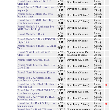
Fractal Epoch White TG RGB
VPC: ?
Garan.
Dovoljno (4 kom)
Clear tint
EUR
24 mj.
Fractal Focus 2 Black , crno bez
VPC: ?
Garan.
Dovoljno (1 kom)
napajanja
EUR
24 mj.
Fractal Focus 2 Black TG, crno
VPC: ?
Garan.
Dovoljno (21 kom)
bez napajanja
EUR
24 mj.
Fractal Focus 2 RGB Black TG,
VPC: ?
Garan.
Dovoljno (28 kom)
crno bez napajanja
EUR
24 mj.
Fractal Meshify 3 Ambience Pro
VPC: ?
Garan.
Dovoljno (2 kom)
RGB Black TG Light
EUR
24 mj.
VPC: ?
Garan.
Fractal Meshify 3 Black
Dovoljno (5 kom)
EUR
24 mj.
Fractal Meshify 3 Black RGB TG
VPC: ?
Garan.
Dovoljno (9 kom)
Light Tint
EUR
24 mj.
Fractal Meshify 3 Black TG Light
VPC: ?
Garan.
Dovoljno (4 kom)
Tint
EUR
24 mj.
Fractal North Chalk White TG
VPC: ?
Nije na putu, obično
Garan.
Clear Tint
EUR
dolazi za 45 dana
24 mj.
VPC: ?
Garan.
Fractal North Charcoal Black
Dovoljno (20 kom)
EUR
24 mj.
Fractal North Charcoal Black TG
VPC: ?
Garan.
Dovoljno (31 kom)
Dark TInt
EUR
24 mj.
VPC: ?
Garan.
Fractal North Momentum Edition
Dovoljno (3 kom)
EUR
24 mj.
Fractal Pop 2 Air Black Solid,
VPC: ?
Garan.
Dovoljno (11 kom)
crno bez napajanja
EUR
24 mj.
Fractal Pop 2 Air Black TG Clear,
VPC: ?
Garan.
Dovoljno (26 kom)
Hit.
crno bez nap
EUR
24 mj.
Fractal Pop 2 Air Black TG RGB,
VPC: ?
Garan.
Dovoljno (24 kom)
crno bez napajanja
EUR
24 mj.
Fractal Pop 2 Air White TG RGB,
VPC: ?
Garan.
Dovoljno (7 kom)
bijelo bez napaj.
EUR
24 mj.
Fractal Pop Air Black Solid, crno
VPC: ?
Garan.
Dovoljno (15 kom)
Hit.
bez napajanja
EUR
24 mj.
Fractal Pop Air Black TG, crno
VPC: ?
Nije na putu, obično
Garan.