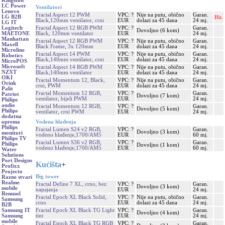
Kingston
LC Power
Ventilatori
Lenovo
Fractal Aspect 12 PWM
VPC: ?
Nije na putu, obično
Garan.
LG B2B
Hit.
Black,120mm ventilator, crni
EUR
dolazi za 45 dana
24 mj.
LG IT
Fractal Aspect 12 RGB PWM
VPC: ?
Garan.
Logitech
Dovoljno (6 kom)
Black, 120mm ventilator
EUR
24 mj.
MAETONE
Manhattan
Fractal Aspect 12 RGB PWM
VPC: ?
Nije na putu, obično
Garan.
Maxell
Black Frame, 3x 120mm
EUR
dolazi za 45 dana
24 mj.
Microline
Fractal Aspect 14 PWM
VPC: ?
Nije na putu, obično
Garan.
Robotics
Black,140mm ventilator, crni
EUR
dolazi za 45 dana
24 mj.
MicroPOS
Microsoft
Fractal Aspect 14 RGB PWM
VPC: ?
Nije na putu, obično
Garan.
NZXT
Black,140mm ventilator
EUR
dolazi za 45 dana
24 mj.
OKI
Fractal Momentum 12, Black,
VPC: ?
Nije na putu, obično
Garan.
Orink
crni, PWM
EUR
dolazi za 45 dana
24 mj.
Palit
Fractal Momentum 12 RGB,
VPC: ?
Garan.
Patriot
Dovoljno (7 kom)
ventilator, bijeli PWM
EUR
24 mj.
Philips
audio
Fractal Momentum 12 RGB,
VPC: ?
Garan.
Dovoljno (5 kom)
Philips
ventilator, crni PWM
EUR
24 mj.
dodatna
Vodena hlađenja
oprema
Philips
Fractal Lumen S24 v2 RGB,
VPC: ?
Garan.
Dovoljno (3 kom)
monitori
vodeno hlađenje,1700/AM5
EUR
60 mj.
Philips TV
Fractal Lumen S36 v2 RGB,
VPC: ?
Garan.
Philips
Dovoljno (1 kom)
vodeno hlađenje,1700/AM5
EUR
60 mj.
Water
Solutions
Port Designs
Kućišta
+
Profixx
Projecto
Big tower
Razne stvari
Realme
Fractal Define 7 XL, crno, bez
VPC: ?
Garan.
Dovoljno (3 kom)
mobile
napajanja
EUR
24 mj.
Renusol
Fractal Epoch XL Black Solid,
VPC: ?
Nije na putu, obično
Garan.
Samsung
crno
EUR
dolazi za 45 dana
24 mj.
B2B
Fractal Epoch XL Black TG Light
VPC: ?
Garan.
Samsung IT
Dovoljno (4 kom)
tint
EUR
24 mj.
Samsung
mobile
Fractal Epoch XL Black TG RGB
VPC: ?
Garan.