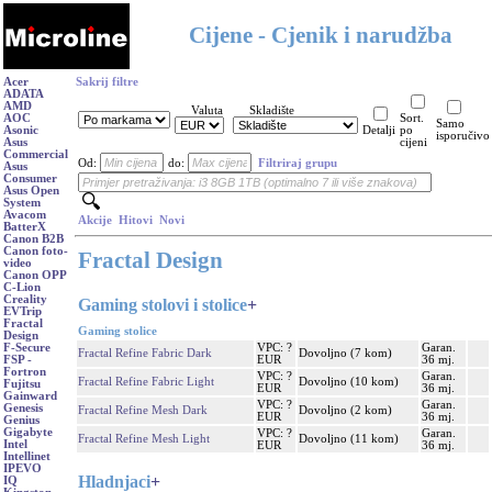
Cijene - Cjenik i narudžba
Acer
Sakrij filtre
ADATA
AMD
Valuta
Skladište
AOC
Sort.
Samo
Asonic
Detalji
po
isporučivo
Asus
cijeni
Commercial
Od:
do:
Filtriraj grupu
Asus
Consumer
Asus Open
System
Avacom
Akcije
Hitovi
Novi
BatterX
Canon B2B
Canon foto-
Fractal Design
video
Canon OPP
C-Lion
Creality
Gaming stolovi i stolice
+
EVTrip
Fractal
Gaming stolice
Design
VPC: ?
Garan.
F-Secure
Fractal Refine Fabric Dark
Dovoljno (7 kom)
EUR
36 mj.
FSP -
Fortron
VPC: ?
Garan.
Fractal Refine Fabric Light
Dovoljno (10 kom)
Fujitsu
EUR
36 mj.
Gainward
VPC: ?
Garan.
Genesis
Fractal Refine Mesh Dark
Dovoljno (2 kom)
EUR
36 mj.
Genius
Gigabyte
VPC: ?
Garan.
Fractal Refine Mesh Light
Dovoljno (11 kom)
Intel
EUR
36 mj.
Intellinet
IPEVO
Hladnjaci
+
IQ