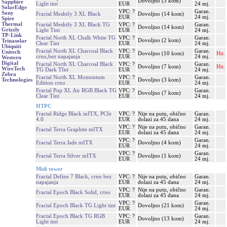
Dovoljno (3 kom)
Sapphire
Light tint
EUR
24 mj.
SolarEdge
VPC: ?
Garan.
Sony
Fractal Meshify 3 XL Black
Dovoljno (14 kom)
EUR
24 mj.
Spire
Thermal
Fractal Meshify 3 XL Black TG
VPC: ?
Garan.
Dovoljno (14 kom)
Grizzly
Light Tint
EUR
24 mj.
TP-Link
Fractal North XL Chalk White TG
VPC: ?
Garan.
Dovoljno (2 kom)
Trinasolar
Clear Tint
EUR
24 mj.
Ubiquiti
Fractal North XL Charcoal Black
VPC: ?
Garan.
Unitech
Dovoljno (10 kom)
Hit.
crno,bez napajanja
EUR
24 mj.
Western
Digital
Fractal North XL Charcoal Black
VPC: ?
Garan.
Dovoljno (7 kom)
Hit.
WireTech
TG Dark TInt
EUR
24 mj.
Zebra
Fractal North XL Momentum
VPC: ?
Garan.
Dovoljno (3 kom)
Technologies
Edition crno
EUR
24 mj.
Fractal Pop XL Air RGB Black TG
VPC: ?
Garan.
Dovoljno (7 kom)
Clear Tint
EUR
24 mj.
HTPC
Fractal Ridge Black mITX, PCIe
VPC: ?
Nije na putu, obično
Garan.
4.0
EUR
dolazi za 45 dana
24 mj.
VPC: ?
Nije na putu, obično
Garan.
Fractal Terra Graphite mITX
EUR
dolazi za 45 dana
24 mj.
VPC: ?
Garan.
Fractal Terra Jade mITX
Dovoljno (4 kom)
EUR
24 mj.
VPC: ?
Garan.
Fractal Terra Silver mITX
Dovoljno (1 kom)
EUR
24 mj.
Midi tower
Fractal Define 7 Black, crno bez
VPC: ?
Nije na putu, obično
Garan.
napajanja
EUR
dolazi za 45 dana
24 mj.
VPC: ?
Nije na putu, obično
Garan.
Fractal Epoch Black Solid, crno
EUR
dolazi za 45 dana
24 mj.
VPC: ?
Garan.
Fractal Epoch Black TG Light tint
Dovoljno (21 kom)
EUR
24 mj.
Fractal Epoch Black TG RGB
VPC: ?
Garan.
Dovoljno (13 kom)
Light tint
EUR
24 mj.