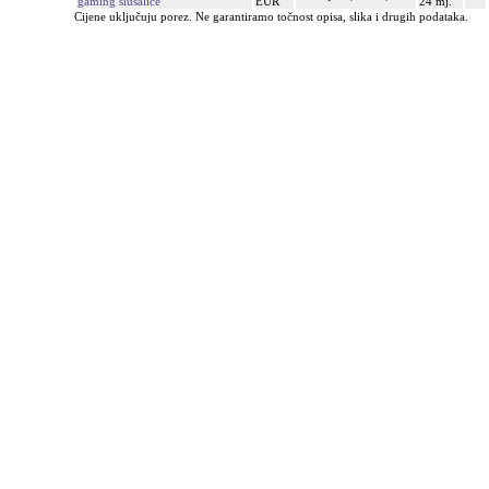
gaming slušalice
EUR
24 mj.
Cijene uključuju porez. Ne garantiramo točnost opisa, slika i drugih podataka.