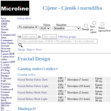
Cijene - Cjenik i narudžba
Acer
Sakrij filtre
ADATA
AMD
Valuta
Skladište
AOC
Sort.
Samo
Asonic
Detalji
po
isporučivo
Asus
cijeni
Commercial
Od:
do:
Filtriraj grupu
Asus
Consumer
Asus Open
System
Avacom
Akcije
Hitovi
Novi
BatterX
Canon B2B
Canon foto-
Fractal Design
video
Canon OPP
C-Lion
Creality
Gaming stolovi i stolice
+
EVTrip
Fractal
Gaming stolice
Design
VPC: ?
Garan.
F-Secure
Fractal Refine Fabric Dark
Dovoljno (7 kom)
EUR
36 mj.
FSP -
Fortron
VPC: ?
Garan.
Fractal Refine Fabric Light
Dovoljno (10 kom)
Fujitsu
EUR
36 mj.
Gainward
VPC: ?
Garan.
Genesis
Fractal Refine Mesh Dark
Dovoljno (2 kom)
EUR
36 mj.
Genius
Gigabyte
VPC: ?
Garan.
Fractal Refine Mesh Light
Dovoljno (11 kom)
Intel
EUR
36 mj.
Intellinet
IPEVO
Hladnjaci
+
IQ