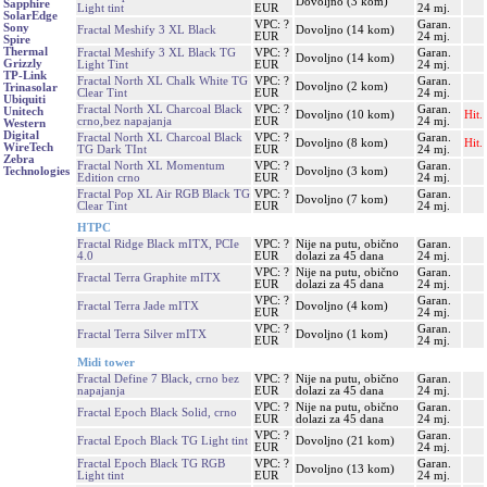
Dovoljno (3 kom)
Sapphire
Light tint
EUR
24 mj.
SolarEdge
VPC: ?
Garan.
Sony
Fractal Meshify 3 XL Black
Dovoljno (14 kom)
EUR
24 mj.
Spire
Thermal
Fractal Meshify 3 XL Black TG
VPC: ?
Garan.
Dovoljno (14 kom)
Grizzly
Light Tint
EUR
24 mj.
TP-Link
Fractal North XL Chalk White TG
VPC: ?
Garan.
Dovoljno (2 kom)
Trinasolar
Clear Tint
EUR
24 mj.
Ubiquiti
Fractal North XL Charcoal Black
VPC: ?
Garan.
Unitech
Dovoljno (10 kom)
Hit.
crno,bez napajanja
EUR
24 mj.
Western
Digital
Fractal North XL Charcoal Black
VPC: ?
Garan.
Dovoljno (8 kom)
Hit.
WireTech
TG Dark TInt
EUR
24 mj.
Zebra
Fractal North XL Momentum
VPC: ?
Garan.
Dovoljno (3 kom)
Technologies
Edition crno
EUR
24 mj.
Fractal Pop XL Air RGB Black TG
VPC: ?
Garan.
Dovoljno (7 kom)
Clear Tint
EUR
24 mj.
HTPC
Fractal Ridge Black mITX, PCIe
VPC: ?
Nije na putu, obično
Garan.
4.0
EUR
dolazi za 45 dana
24 mj.
VPC: ?
Nije na putu, obično
Garan.
Fractal Terra Graphite mITX
EUR
dolazi za 45 dana
24 mj.
VPC: ?
Garan.
Fractal Terra Jade mITX
Dovoljno (4 kom)
EUR
24 mj.
VPC: ?
Garan.
Fractal Terra Silver mITX
Dovoljno (1 kom)
EUR
24 mj.
Midi tower
Fractal Define 7 Black, crno bez
VPC: ?
Nije na putu, obično
Garan.
napajanja
EUR
dolazi za 45 dana
24 mj.
VPC: ?
Nije na putu, obično
Garan.
Fractal Epoch Black Solid, crno
EUR
dolazi za 45 dana
24 mj.
VPC: ?
Garan.
Fractal Epoch Black TG Light tint
Dovoljno (21 kom)
EUR
24 mj.
Fractal Epoch Black TG RGB
VPC: ?
Garan.
Dovoljno (13 kom)
Light tint
EUR
24 mj.