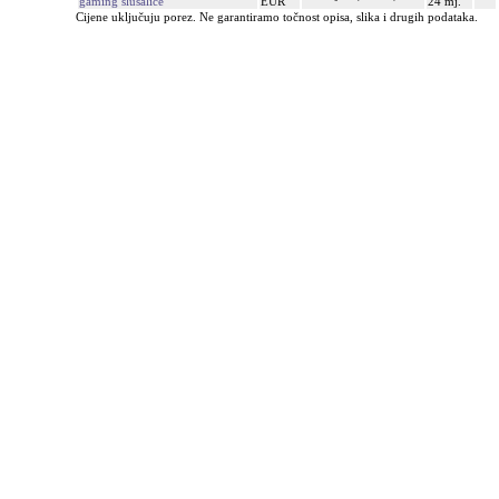
gaming slušalice
EUR
24 mj.
Cijene uključuju porez. Ne garantiramo točnost opisa, slika i drugih podataka.