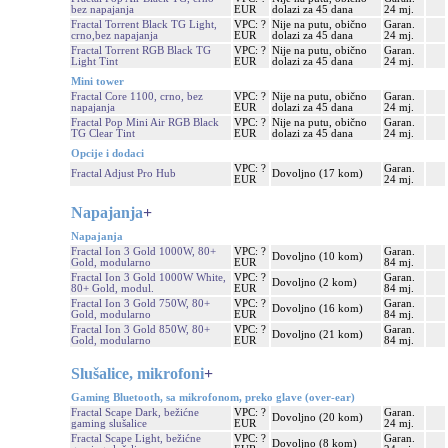
bez napajanja
EUR
dolazi za 45 dana
24 mj.
Fractal Torrent Black TG Light,
VPC: ?
Nije na putu, obično
Garan.
crno,bez napajanja
EUR
dolazi za 45 dana
24 mj.
Fractal Torrent RGB Black TG
VPC: ?
Nije na putu, obično
Garan.
Light Tint
EUR
dolazi za 45 dana
24 mj.
Mini tower
Fractal Core 1100, crno, bez
VPC: ?
Nije na putu, obično
Garan.
napajanja
EUR
dolazi za 45 dana
24 mj.
Fractal Pop Mini Air RGB Black
VPC: ?
Nije na putu, obično
Garan.
TG Clear Tint
EUR
dolazi za 45 dana
24 mj.
Opcije i dodaci
VPC: ?
Garan.
Fractal Adjust Pro Hub
Dovoljno (17 kom)
EUR
24 mj.
Napajanja
+
Napajanja
Fractal Ion 3 Gold 1000W, 80+
VPC: ?
Garan.
Dovoljno (10 kom)
Gold, modularno
EUR
84 mj.
Fractal Ion 3 Gold 1000W White,
VPC: ?
Garan.
Dovoljno (2 kom)
80+ Gold, modul.
EUR
84 mj.
Fractal Ion 3 Gold 750W, 80+
VPC: ?
Garan.
Dovoljno (16 kom)
Gold, modularno
EUR
84 mj.
Fractal Ion 3 Gold 850W, 80+
VPC: ?
Garan.
Dovoljno (21 kom)
Gold, modularno
EUR
84 mj.
Slušalice, mikrofoni
+
Gaming Bluetooth, sa mikrofonom, preko glave (over-ear)
Fractal Scape Dark, bežićne
VPC: ?
Garan.
Dovoljno (20 kom)
gaming slušalice
EUR
24 mj.
Fractal Scape Light, bežićne
VPC: ?
Garan.
Dovoljno (8 kom)