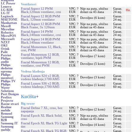
Kingston
LC Power
Ventilatori
Lenovo
Fractal Aspect 12 PWM
VPC: ?
Nije na putu, obično
Garan.
LG B2B
Hit.
Black,120mm ventilator, crni
EUR
dolazi za 45 dana
24 mj.
LG IT
Fractal Aspect 12 RGB PWM
VPC: ?
Garan.
Logitech
Dovoljno (6 kom)
Black, 120mm ventilator
EUR
24 mj.
MAETONE
Manhattan
Fractal Aspect 12 RGB PWM
VPC: ?
Nije na putu, obično
Garan.
Maxell
Black Frame, 3x 120mm
EUR
dolazi za 45 dana
24 mj.
Microline
Fractal Aspect 14 PWM
VPC: ?
Nije na putu, obično
Garan.
Robotics
Black,140mm ventilator, crni
EUR
dolazi za 45 dana
24 mj.
MicroPOS
Microsoft
Fractal Aspect 14 RGB PWM
VPC: ?
Nije na putu, obično
Garan.
NZXT
Black,140mm ventilator
EUR
dolazi za 45 dana
24 mj.
OKI
Fractal Momentum 12, Black,
VPC: ?
Nije na putu, obično
Garan.
Orink
crni, PWM
EUR
dolazi za 45 dana
24 mj.
Palit
Fractal Momentum 12 RGB,
VPC: ?
Garan.
Patriot
Dovoljno (7 kom)
ventilator, bijeli PWM
EUR
24 mj.
Philips
audio
Fractal Momentum 12 RGB,
VPC: ?
Garan.
Dovoljno (5 kom)
Philips
ventilator, crni PWM
EUR
24 mj.
dodatna
Vodena hlađenja
oprema
Philips
Fractal Lumen S24 v2 RGB,
VPC: ?
Garan.
Dovoljno (3 kom)
monitori
vodeno hlađenje,1700/AM5
EUR
60 mj.
Philips TV
Fractal Lumen S36 v2 RGB,
VPC: ?
Garan.
Philips
Dovoljno (1 kom)
vodeno hlađenje,1700/AM5
EUR
60 mj.
Water
Solutions
Port Designs
Kućišta
+
Profixx
Projecto
Big tower
Razne stvari
Realme
Fractal Define 7 XL, crno, bez
VPC: ?
Garan.
Dovoljno (2 kom)
mobile
napajanja
EUR
24 mj.
Renusol
Fractal Epoch XL Black Solid,
VPC: ?
Nije na putu, obično
Garan.
Samsung
crno
EUR
dolazi za 45 dana
24 mj.
B2B
Fractal Epoch XL Black TG Light
VPC: ?
Garan.
Samsung IT
Dovoljno (4 kom)
tint
EUR
24 mj.
Samsung
mobile
Fractal Epoch XL Black TG RGB
VPC: ?
Garan.