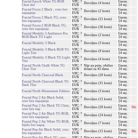
Fractal Epoch White TG RGB
VPC: ?
Garan.
Dovoljno (4 kom)
Clear tint
EUR
24 mj.
Fractal Focus 2 Black , crno bez
VPC: ?
Garan.
Dovoljno (2 kom)
napajanja
EUR
24 mj.
Fractal Focus 2 Black TG, crno
VPC: ?
Garan.
Dovoljno (21 kom)
bez napajanja
EUR
24 mj.
Fractal Focus 2 RGB Black TG,
VPC: ?
Garan.
Dovoljno (36 kom)
crno bez napajanja
EUR
24 mj.
Fractal Meshify 3 Ambience Pro
VPC: ?
Garan.
Dovoljno (2 kom)
RGB Black TG Light
EUR
24 mj.
VPC: ?
Garan.
Fractal Meshify 3 Black
Dovoljno (5 kom)
EUR
24 mj.
Fractal Meshify 3 Black RGB TG
VPC: ?
Garan.
Dovoljno (9 kom)
Light Tint
EUR
24 mj.
Fractal Meshify 3 Black TG Light
VPC: ?
Garan.
Dovoljno (4 kom)
Tint
EUR
24 mj.
Fractal North Chalk White TG
VPC: ?
Nije na putu, obično
Garan.
Clear Tint
EUR
dolazi za 45 dana
24 mj.
VPC: ?
Garan.
Fractal North Charcoal Black
Dovoljno (20 kom)
EUR
24 mj.
Fractal North Charcoal Black TG
VPC: ?
Garan.
Dovoljno (31 kom)
Dark TInt
EUR
24 mj.
VPC: ?
Garan.
Fractal North Momentum Edition
Dovoljno (3 kom)
EUR
24 mj.
Fractal Pop 2 Air Black Solid,
VPC: ?
Garan.
Dovoljno (12 kom)
crno bez napajanja
EUR
24 mj.
Fractal Pop 2 Air Black TG Clear,
VPC: ?
Garan.
Dovoljno (26 kom)
Hit.
crno bez nap
EUR
24 mj.
Fractal Pop 2 Air Black TG RGB,
VPC: ?
Garan.
Dovoljno (24 kom)
crno bez napajanja
EUR
24 mj.
Fractal Pop 2 Air White TG RGB,
VPC: ?
Garan.
Dovoljno (7 kom)
bijelo bez napaj.
EUR
24 mj.
Fractal Pop Air Black Solid, crno
VPC: ?
Garan.
Dovoljno (15 kom)
Hit.
bez napajanja
EUR
24 mj.
Fractal Pop Air Black TG, crno
VPC: ?
Nije na putu, obično
Garan.