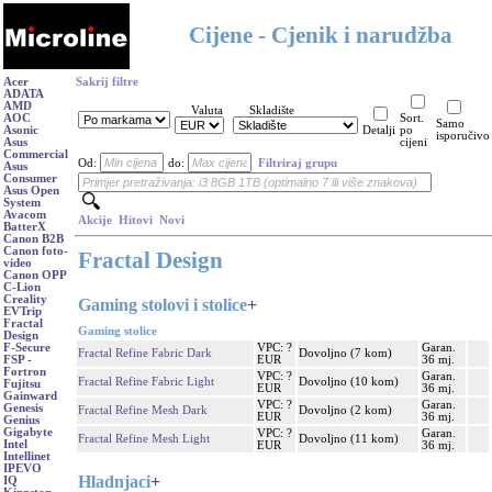
Cijene - Cjenik i narudžba
Acer
Sakrij filtre
ADATA
AMD
Valuta
Skladište
AOC
Sort.
Samo
Asonic
Detalji
po
isporučivo
Asus
cijeni
Commercial
Od:
do:
Filtriraj grupu
Asus
Consumer
Asus Open
System
Avacom
Akcije
Hitovi
Novi
BatterX
Canon B2B
Canon foto-
Fractal Design
video
Canon OPP
C-Lion
Creality
Gaming stolovi i stolice
+
EVTrip
Fractal
Gaming stolice
Design
VPC: ?
Garan.
F-Secure
Fractal Refine Fabric Dark
Dovoljno (7 kom)
EUR
36 mj.
FSP -
Fortron
VPC: ?
Garan.
Fractal Refine Fabric Light
Dovoljno (10 kom)
Fujitsu
EUR
36 mj.
Gainward
VPC: ?
Garan.
Genesis
Fractal Refine Mesh Dark
Dovoljno (2 kom)
EUR
36 mj.
Genius
Gigabyte
VPC: ?
Garan.
Fractal Refine Mesh Light
Dovoljno (11 kom)
Intel
EUR
36 mj.
Intellinet
IPEVO
Hladnjaci
+
IQ