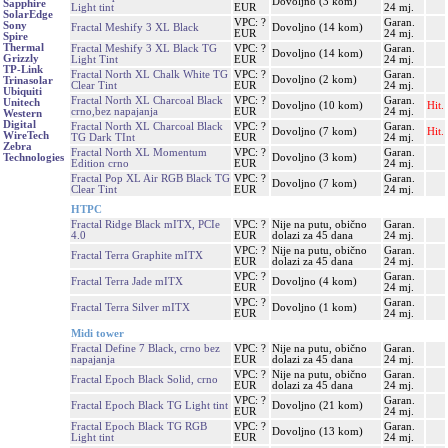
Dovoljno (3 kom)
Sapphire
Light tint
EUR
24 mj.
SolarEdge
VPC: ?
Garan.
Sony
Fractal Meshify 3 XL Black
Dovoljno (14 kom)
EUR
24 mj.
Spire
Thermal
Fractal Meshify 3 XL Black TG
VPC: ?
Garan.
Dovoljno (14 kom)
Grizzly
Light Tint
EUR
24 mj.
TP-Link
Fractal North XL Chalk White TG
VPC: ?
Garan.
Dovoljno (2 kom)
Trinasolar
Clear Tint
EUR
24 mj.
Ubiquiti
Fractal North XL Charcoal Black
VPC: ?
Garan.
Unitech
Dovoljno (10 kom)
Hit.
crno,bez napajanja
EUR
24 mj.
Western
Digital
Fractal North XL Charcoal Black
VPC: ?
Garan.
Dovoljno (7 kom)
Hit.
WireTech
TG Dark TInt
EUR
24 mj.
Zebra
Fractal North XL Momentum
VPC: ?
Garan.
Dovoljno (3 kom)
Technologies
Edition crno
EUR
24 mj.
Fractal Pop XL Air RGB Black TG
VPC: ?
Garan.
Dovoljno (7 kom)
Clear Tint
EUR
24 mj.
HTPC
Fractal Ridge Black mITX, PCIe
VPC: ?
Nije na putu, obično
Garan.
4.0
EUR
dolazi za 45 dana
24 mj.
VPC: ?
Nije na putu, obično
Garan.
Fractal Terra Graphite mITX
EUR
dolazi za 45 dana
24 mj.
VPC: ?
Garan.
Fractal Terra Jade mITX
Dovoljno (4 kom)
EUR
24 mj.
VPC: ?
Garan.
Fractal Terra Silver mITX
Dovoljno (1 kom)
EUR
24 mj.
Midi tower
Fractal Define 7 Black, crno bez
VPC: ?
Nije na putu, obično
Garan.
napajanja
EUR
dolazi za 45 dana
24 mj.
VPC: ?
Nije na putu, obično
Garan.
Fractal Epoch Black Solid, crno
EUR
dolazi za 45 dana
24 mj.
VPC: ?
Garan.
Fractal Epoch Black TG Light tint
Dovoljno (21 kom)
EUR
24 mj.
Fractal Epoch Black TG RGB
VPC: ?
Garan.
Dovoljno (13 kom)
Light tint
EUR
24 mj.