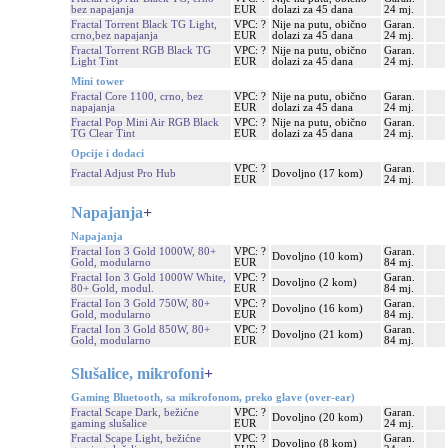
bez napajanja
EUR
dolazi za 45 dana
24 mj.
Fractal Torrent Black TG Light,
VPC: ?
Nije na putu, obično
Garan.
crno,bez napajanja
EUR
dolazi za 45 dana
24 mj.
Fractal Torrent RGB Black TG
VPC: ?
Nije na putu, obično
Garan.
Light Tint
EUR
dolazi za 45 dana
24 mj.
Mini tower
Fractal Core 1100, crno, bez
VPC: ?
Nije na putu, obično
Garan.
napajanja
EUR
dolazi za 45 dana
24 mj.
Fractal Pop Mini Air RGB Black
VPC: ?
Nije na putu, obično
Garan.
TG Clear Tint
EUR
dolazi za 45 dana
24 mj.
Opcije i dodaci
VPC: ?
Garan.
Fractal Adjust Pro Hub
Dovoljno (17 kom)
EUR
24 mj.
Napajanja
+
Napajanja
Fractal Ion 3 Gold 1000W, 80+
VPC: ?
Garan.
Dovoljno (10 kom)
Gold, modularno
EUR
84 mj.
Fractal Ion 3 Gold 1000W White,
VPC: ?
Garan.
Dovoljno (2 kom)
80+ Gold, modul.
EUR
84 mj.
Fractal Ion 3 Gold 750W, 80+
VPC: ?
Garan.
Dovoljno (16 kom)
Gold, modularno
EUR
84 mj.
Fractal Ion 3 Gold 850W, 80+
VPC: ?
Garan.
Dovoljno (21 kom)
Gold, modularno
EUR
84 mj.
Slušalice, mikrofoni
+
Gaming Bluetooth, sa mikrofonom, preko glave (over-ear)
Fractal Scape Dark, bežićne
VPC: ?
Garan.
Dovoljno (20 kom)
gaming slušalice
EUR
24 mj.
Fractal Scape Light, bežićne
VPC: ?
Garan.
Dovoljno (8 kom)