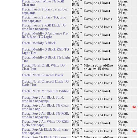
Fractal Epoch White TG RGB
VPC: ?
Garan.
Dovoljno (4 kom)
Clear tint
EUR
24 mj.
Fractal Focus 2 Black , crno bez
VPC: ?
Garan.
Dovoljno (1 kom)
napajanja
EUR
24 mj.
Fractal Focus 2 Black TG, crno
VPC: ?
Garan.
Dovoljno (21 kom)
bez napajanja
EUR
24 mj.
Fractal Focus 2 RGB Black TG,
VPC: ?
Garan.
Dovoljno (28 kom)
crno bez napajanja
EUR
24 mj.
Fractal Meshify 3 Ambience Pro
VPC: ?
Garan.
Dovoljno (2 kom)
RGB Black TG Light
EUR
24 mj.
VPC: ?
Garan.
Fractal Meshify 3 Black
Dovoljno (5 kom)
EUR
24 mj.
Fractal Meshify 3 Black RGB TG
VPC: ?
Garan.
Dovoljno (9 kom)
Light Tint
EUR
24 mj.
Fractal Meshify 3 Black TG Light
VPC: ?
Garan.
Dovoljno (4 kom)
Tint
EUR
24 mj.
Fractal North Chalk White TG
VPC: ?
Nije na putu, obično
Garan.
Clear Tint
EUR
dolazi za 45 dana
24 mj.
VPC: ?
Garan.
Fractal North Charcoal Black
Dovoljno (20 kom)
EUR
24 mj.
Fractal North Charcoal Black TG
VPC: ?
Garan.
Dovoljno (31 kom)
Dark TInt
EUR
24 mj.
VPC: ?
Garan.
Fractal North Momentum Edition
Dovoljno (3 kom)
EUR
24 mj.
Fractal Pop 2 Air Black Solid,
VPC: ?
Garan.
Dovoljno (11 kom)
crno bez napajanja
EUR
24 mj.
Fractal Pop 2 Air Black TG Clear,
VPC: ?
Garan.
Dovoljno (26 kom)
Hit.
crno bez nap
EUR
24 mj.
Fractal Pop 2 Air Black TG RGB,
VPC: ?
Garan.
Dovoljno (24 kom)
crno bez napajanja
EUR
24 mj.
Fractal Pop 2 Air White TG RGB,
VPC: ?
Garan.
Dovoljno (7 kom)
bijelo bez napaj.
EUR
24 mj.
Fractal Pop Air Black Solid, crno
VPC: ?
Garan.
Dovoljno (15 kom)
Hit.
bez napajanja
EUR
24 mj.
Fractal Pop Air Black TG, crno
VPC: ?
Nije na putu, obično
Garan.