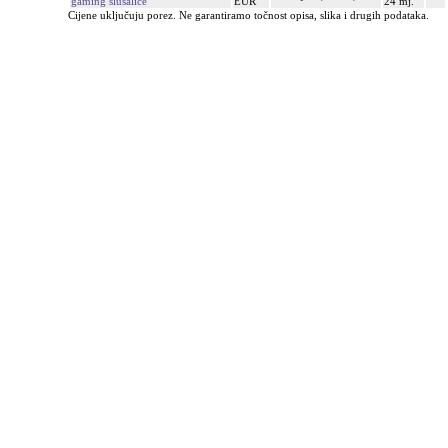
gaming slušalice
EUR
24 mj.
Cijene uključuju porez. Ne garantiramo točnost opisa, slika i drugih podataka.