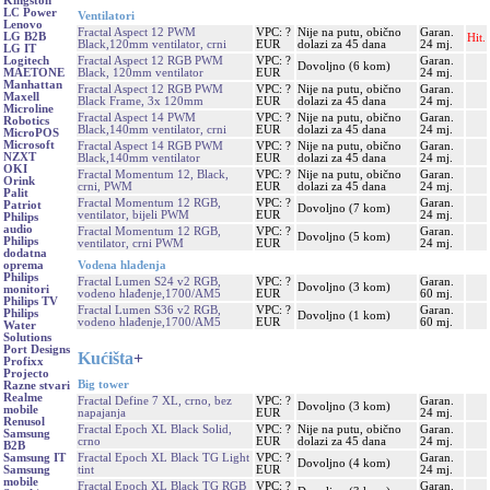
Kingston
LC Power
Ventilatori
Lenovo
Fractal Aspect 12 PWM
VPC: ?
Nije na putu, obično
Garan.
LG B2B
Hit.
Black,120mm ventilator, crni
EUR
dolazi za 45 dana
24 mj.
LG IT
Fractal Aspect 12 RGB PWM
VPC: ?
Garan.
Logitech
Dovoljno (6 kom)
Black, 120mm ventilator
EUR
24 mj.
MAETONE
Manhattan
Fractal Aspect 12 RGB PWM
VPC: ?
Nije na putu, obično
Garan.
Maxell
Black Frame, 3x 120mm
EUR
dolazi za 45 dana
24 mj.
Microline
Fractal Aspect 14 PWM
VPC: ?
Nije na putu, obično
Garan.
Robotics
Black,140mm ventilator, crni
EUR
dolazi za 45 dana
24 mj.
MicroPOS
Microsoft
Fractal Aspect 14 RGB PWM
VPC: ?
Nije na putu, obično
Garan.
NZXT
Black,140mm ventilator
EUR
dolazi za 45 dana
24 mj.
OKI
Fractal Momentum 12, Black,
VPC: ?
Nije na putu, obično
Garan.
Orink
crni, PWM
EUR
dolazi za 45 dana
24 mj.
Palit
Fractal Momentum 12 RGB,
VPC: ?
Garan.
Patriot
Dovoljno (7 kom)
ventilator, bijeli PWM
EUR
24 mj.
Philips
audio
Fractal Momentum 12 RGB,
VPC: ?
Garan.
Dovoljno (5 kom)
Philips
ventilator, crni PWM
EUR
24 mj.
dodatna
Vodena hlađenja
oprema
Philips
Fractal Lumen S24 v2 RGB,
VPC: ?
Garan.
Dovoljno (3 kom)
monitori
vodeno hlađenje,1700/AM5
EUR
60 mj.
Philips TV
Fractal Lumen S36 v2 RGB,
VPC: ?
Garan.
Philips
Dovoljno (1 kom)
vodeno hlađenje,1700/AM5
EUR
60 mj.
Water
Solutions
Port Designs
Kućišta
+
Profixx
Projecto
Big tower
Razne stvari
Realme
Fractal Define 7 XL, crno, bez
VPC: ?
Garan.
Dovoljno (3 kom)
mobile
napajanja
EUR
24 mj.
Renusol
Fractal Epoch XL Black Solid,
VPC: ?
Nije na putu, obično
Garan.
Samsung
crno
EUR
dolazi za 45 dana
24 mj.
B2B
Fractal Epoch XL Black TG Light
VPC: ?
Garan.
Samsung IT
Dovoljno (4 kom)
tint
EUR
24 mj.
Samsung
mobile
Fractal Epoch XL Black TG RGB
VPC: ?
Garan.